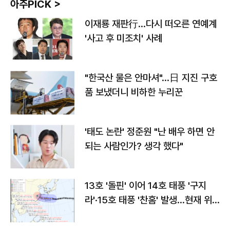
아주PICK >
이재룡 재판行…다시 떠오른 연예계
'사고 후 미조치' 사례
"한국산 물은 안마셔"…日 지진 구호
품 보냈더니 비하한 누리꾼
'태도 논란' 정준원 "난 배우 하면 안
되는 사람인가? 생각 했다"
13호 '돌핀' 이어 14호 태풍 '구지
라'·15호 태풍 '찬홈' 발생…현재 위
치와 이동경로는?