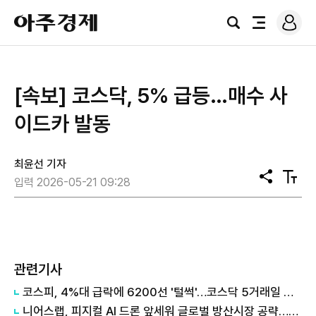
로
아
그
검
전
주
인
색
체
경
메
제
뉴
[속보] 코스닥, 5% 급등…매수 사
이드카 발동
최윤선 기자
공
텍
입력 2026-05-21 09:28
유
스
트
크
기
관련기사
코스피, 4%대 급락에 6200선 '털썩'…코스닥 5거래일 째 ↑
니어스랩, 피지컬 AI 드론 앞세워 글로벌 방산시장 공략…24일 코스닥 입성