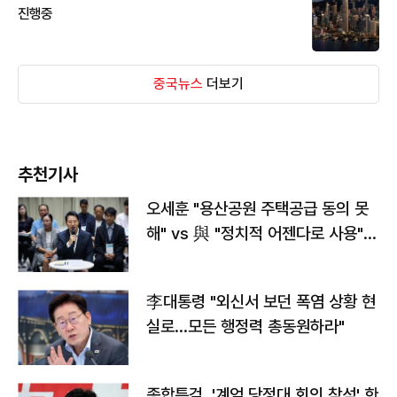
진행중
중국뉴스
더보기
추천기사
오세훈 "용산공원 주택공급 동의 못
해" vs 與 "정치적 어젠다로 사용"
맞불
李대통령 "외신서 보던 폭염 상황 현
실로…모든 행정력 총동원하라"
종합특검, '계엄 당정대 회의 참석' 한