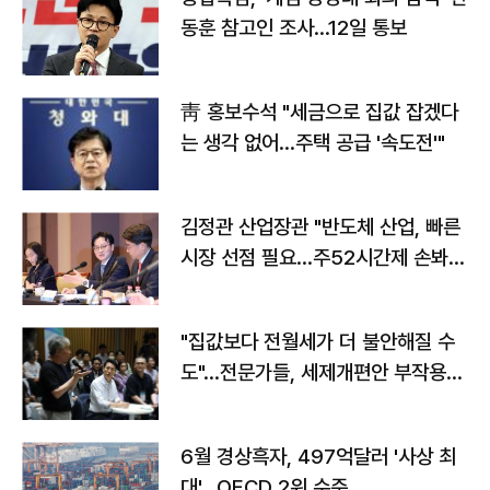
동훈 참고인 조사...12일 통보
靑 홍보수석 "세금으로 집값 잡겠다
는 생각 없어…주택 공급 '속도전'"
김정관 산업장관 "반도체 산업, 빠른
시장 선점 필요…주52시간제 손봐
야"
"집값보다 전월세가 더 불안해질 수
도"…전문가들, 세제개편안 부작용
우려
6월 경상흑자, 497억달러 '사상 최
대'…OECD 2위 수준