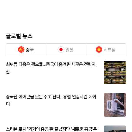
글로벌 뉴스
중국
일본
베트남
희토류 다음은 광모듈…중국이 움켜쥔 새로운 전략자
산
중국산 에어콘을 웃돈 주고 산다...유럽 열광시킨 메이
디
스티븐 로치 '과거의 홍콩'은 끝났지만 '새로운 홍콩'은