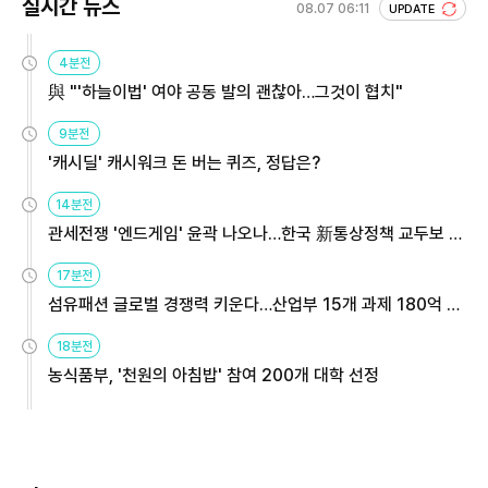
실시간 뉴스
08.07 06:11
UPDATE
4분전
與 "'하늘이법' 여야 공동 발의 괜찮아…그것이 협치"
9분전
'캐시딜' 캐시워크 돈 버는 퀴즈, 정답은?
14분전
관세전쟁 '엔드게임' 윤곽 나오나…한국 新통상정책 교두보 활
용해야
17분전
섬유패션 글로벌 경쟁력 키운다…산업부 15개 과제 180억 지
원
18분전
농식품부, '천원의 아침밥' 참여 200개 대학 선정