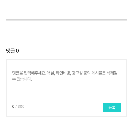
댓글
0
0
/ 300
등록