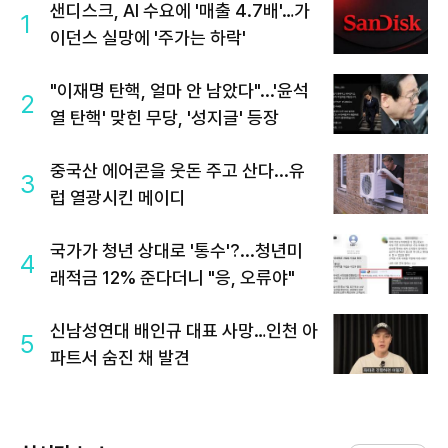
샌디스크, AI 수요에 '매출 4.7배'…가
1
이던스 실망에 '주가는 하락'
"이재명 탄핵, 얼마 안 남았다"...'윤석
2
열 탄핵' 맞힌 무당, '성지글' 등장
중국산 에어콘을 웃돈 주고 산다...유
3
럽 열광시킨 메이디
국가가 청년 상대로 '통수'?...청년미
4
래적금 12% 준다더니 "응, 오류야"
신남성연대 배인규 대표 사망…인천 아
5
파트서 숨진 채 발견