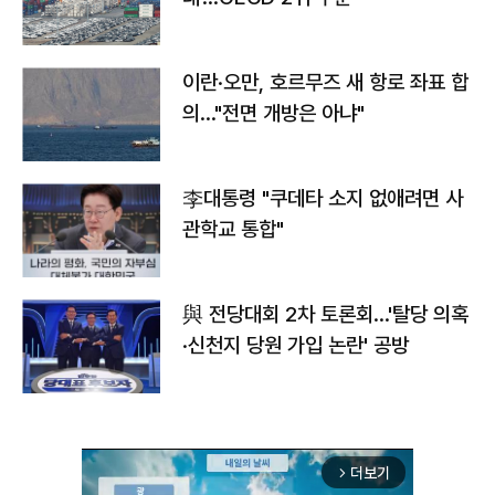
이란·오만, 호르무즈 새 항로 좌표 합
의…"전면 개방은 아냐"
李대통령 "쿠데타 소지 없애려면 사
관학교 통합"
與 전당대회 2차 토론회…'탈당 의혹
·신천지 당원 가입 논란' 공방
더보기
arrow_forward_ios