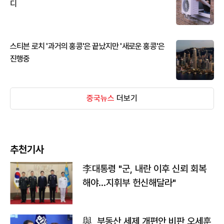
디
스티븐 로치 '과거의 홍콩'은 끝났지만 '새로운 홍콩'은
진행중
중국뉴스
더보기
추천기사
李대통령 "군, 내란 이후 신뢰 회복
해야…지휘부 헌신해달라"
與, 부동산 세제 개편안 비판 오세훈