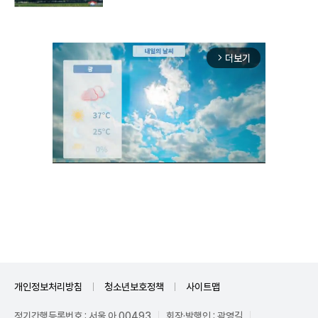
더보기
arrow_forward_ios
Unmute
개인정보처리방침
청소년보호정책
사이트맵
정기간행등록번호 : 서울 아 00493
회장·발행인 : 곽영길