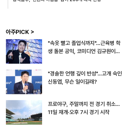
아주PICK >
"속옷 빨고 졸업식까지"…근육병 학
생 돌본 공익, 코미디언 김규원이었
다
"경솔한 언행 깊이 반성"…고개 숙인
신동엽, 무슨 일이길래?
프로야구, 주말까지 전 경기 취소…
11일 재개·오후 7시 경기 시작