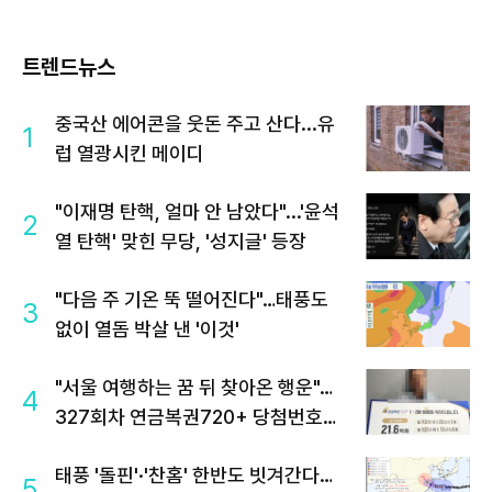
트렌드뉴스
중국산 에어콘을 웃돈 주고 산다...유
1
럽 열광시킨 메이디
"이재명 탄핵, 얼마 안 남았다"...'윤석
2
열 탄핵' 맞힌 무당, '성지글' 등장
"다음 주 기온 뚝 떨어진다"…태풍도
3
없이 열돔 박살 낸 '이것'
"서울 여행하는 꿈 뒤 찾아온 행운"…
4
327회차 연금복권720+ 당첨번호조
회 주목
태풍 '돌핀'·'찬홈' 한반도 빗겨간다…
5