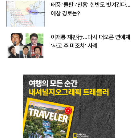
태풍 '돌핀'·'찬홈' 한반도 빗겨간다…
예상 경로는?
이재룡 재판行…다시 떠오른 연예계
'사고 후 미조치' 사례