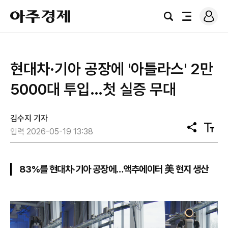
로
아
그
검
전
주
인
색
체
경
메
제
뉴
현대차·기아 공장에 '아틀라스' 2만
5000대 투입…첫 실증 무대
김수지 기자
공
텍
입력 2026-05-19 13:38
유
스
트
크
기
83%를 현대차·기아 공장에…액추에이터 美 현지 생산