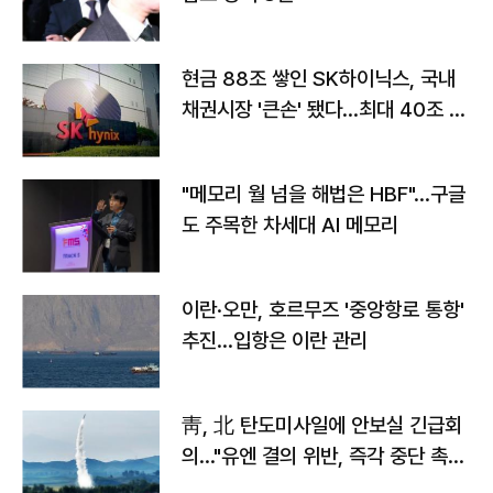
현금 88조 쌓인 SK하이닉스, 국내
채권시장 '큰손' 됐다…최대 40조 투
자
"메모리 월 넘을 해법은 HBF"…구글
도 주목한 차세대 AI 메모리
이란·오만, 호르무즈 '중앙항로 통항'
추진…입항은 이란 관리
靑, 北 탄도미사일에 안보실 긴급회
의…"유엔 결의 위반, 즉각 중단 촉
구"