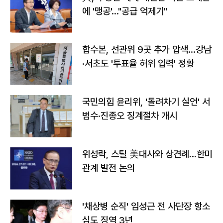
에 '맹공'…"공급 억제기"
합수본, 선관위 9곳 추가 압색…강남
·서초도 '투표율 허위 입력' 정황
국민의힘 윤리위, '돌려차기 실언' 서
범수·진종오 징계절차 개시
위성락, 스틸 美대사와 상견례…한미
관계 발전 논의
'채상병 순직' 임성근 전 사단장 항소
심도 징역 3년