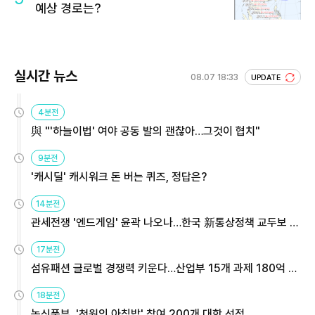
예상 경로는?
실시간 뉴스
08.07 18:33
UPDATE
4분전
與 "'하늘이법' 여야 공동 발의 괜찮아…그것이 협치"
9분전
'캐시딜' 캐시워크 돈 버는 퀴즈, 정답은?
14분전
관세전쟁 '엔드게임' 윤곽 나오나…한국 新통상정책 교두보 활
용해야
17분전
섬유패션 글로벌 경쟁력 키운다…산업부 15개 과제 180억 지
원
18분전
농식품부, '천원의 아침밥' 참여 200개 대학 선정