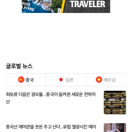
글로벌 뉴스
중국
일본
베트남
희토류 다음은 광모듈…중국이 움켜쥔 새로운 전략자
산
중국산 에어콘을 웃돈 주고 산다...유럽 열광시킨 메이