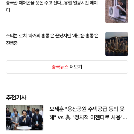
중국산 에어콘을 웃돈 주고 산다...유럽 열광시킨 메이
디
스티븐 로치 '과거의 홍콩'은 끝났지만 '새로운 홍콩'은
진행중
중국뉴스
더보기
추천기사
오세훈 "용산공원 주택공급 동의 못
해" vs 與 "정치적 어젠다로 사용"
맞불