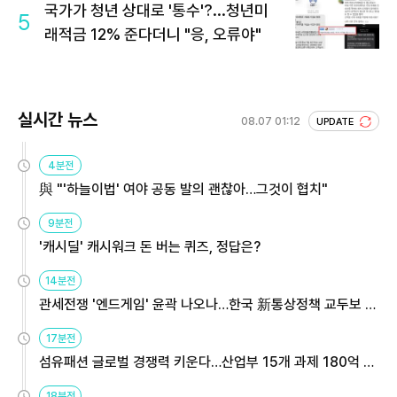
국가가 청년 상대로 '통수'?...청년미
5
래적금 12% 준다더니 "응, 오류야"
실시간 뉴스
08.07 01:12
UPDATE
4분전
與 "'하늘이법' 여야 공동 발의 괜찮아…그것이 협치"
9분전
'캐시딜' 캐시워크 돈 버는 퀴즈, 정답은?
14분전
관세전쟁 '엔드게임' 윤곽 나오나…한국 新통상정책 교두보 활
용해야
17분전
섬유패션 글로벌 경쟁력 키운다…산업부 15개 과제 180억 지
원
18분전