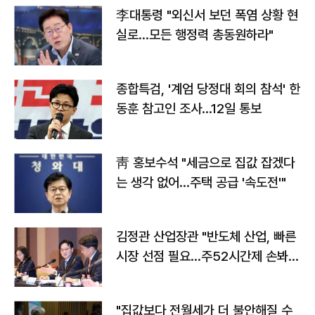
李대통령 "외신서 보던 폭염 상황 현
실로…모든 행정력 총동원하라"
종합특검, '계엄 당정대 회의 참석' 한
동훈 참고인 조사...12일 통보
靑 홍보수석 "세금으로 집값 잡겠다
는 생각 없어…주택 공급 '속도전'"
김정관 산업장관 "반도체 산업, 빠른
시장 선점 필요…주52시간제 손봐
야"
"집값보다 전월세가 더 불안해질 수