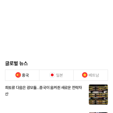
글로벌 뉴스
중국
일본
베트남
희토류 다음은 광모듈…중국이 움켜쥔 새로운 전략자
산