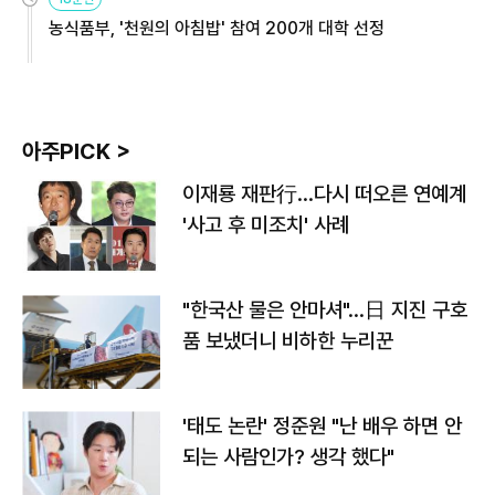
농식품부, '천원의 아침밥' 참여 200개 대학 선정
아주PICK >
이재룡 재판行…다시 떠오른 연예계
'사고 후 미조치' 사례
"한국산 물은 안마셔"…日 지진 구호
품 보냈더니 비하한 누리꾼
'태도 논란' 정준원 "난 배우 하면 안
되는 사람인가? 생각 했다"