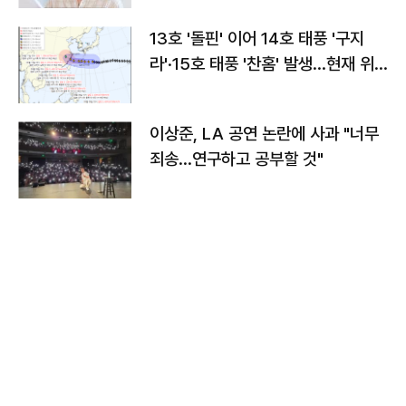
13호 '돌핀' 이어 14호 태풍 '구지
라'·15호 태풍 '찬홈' 발생…현재 위
치와 이동경로는?
이상준, LA 공연 논란에 사과 "너무
죄송…연구하고 공부할 것"