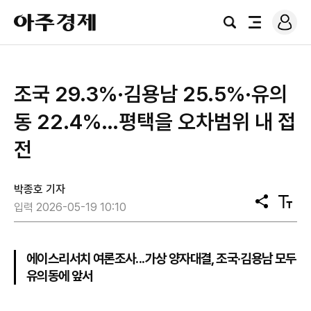
로
아
그
검
전
주
인
색
체
경
메
제
뉴
조국 29.3%·김용남 25.5%·유의
동 22.4%…평택을 오차범위 내 접
전
박종호 기자
공
텍
입력 2026-05-19 10:10
유
스
트
크
기
에이스리서치 여론조사...가상 양자대결, 조국·김용남 모두
유의동에 앞서