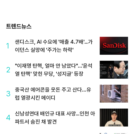
트렌드뉴스
샌디스크, AI 수요에 '매출 4.7배'…가
1
이던스 실망에 '주가는 하락'
"이재명 탄핵, 얼마 안 남았다"...'윤석
2
열 탄핵' 맞힌 무당, '성지글' 등장
중국산 에어콘을 웃돈 주고 산다...유
3
럽 열광시킨 메이디
신남성연대 배인규 대표 사망…인천 아
4
파트서 숨진 채 발견