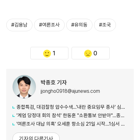
#김용남
#여론조사
#유의동
#조국
1
0
박종호 기자
jjongho0918@ajunews.com
종합특검, 대검찰청 압수수색...'내란 중요임무 종사' 심우정 관련 수사
'계엄 당정대 회의 참석' 한동훈 "소환통보 안받아"…종합특검 "의원실 수령했다"
'여론조사 대납 의혹' 오세훈 항소심 21일 시작...1심서 시장직 상실형
기자의 다른기사