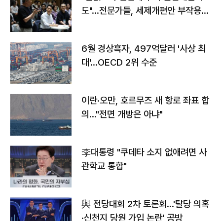
도"…전문가들, 세제개편안 부작용
우려
6월 경상흑자, 497억달러 '사상 최
대'…OECD 2위 수준
이란·오만, 호르무즈 새 항로 좌표 합
의…"전면 개방은 아냐"
李대통령 "쿠데타 소지 없애려면 사
관학교 통합"
與 전당대회 2차 토론회…'탈당 의혹
·신천지 당원 가입 논란' 공방