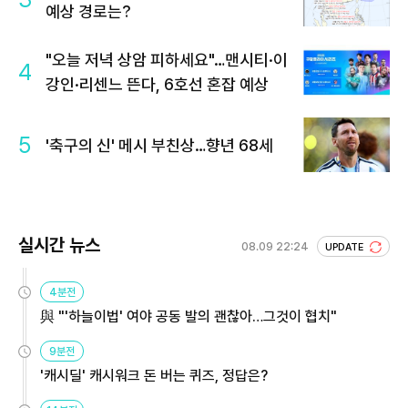
예상 경로는?
"오늘 저녁 상암 피하세요"…맨시티·이
4
강인·리센느 뜬다, 6호선 혼잡 예상
5
'축구의 신' 메시 부친상…향년 68세
실시간 뉴스
08.09 22:24
UPDATE
4분전
與 "'하늘이법' 여야 공동 발의 괜찮아…그것이 협치"
9분전
'캐시딜' 캐시워크 돈 버는 퀴즈, 정답은?