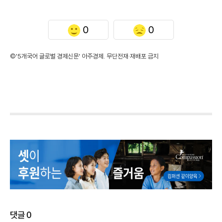
0
0
©'5개국어 글로벌 경제신문' 아주경제. 무단전재·재배포 금지
댓글
0