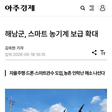
로
아
그
검
전
주
인
색
체
경
메
제
뉴
해남군, 스마트 농기계 보급 확대
김옥현 기자
공
텍
입력 2026-05-18 16:15
유
스
트
크
기
자율주행·드론·스마트관수 도입,농촌 인력난 해소 나선다