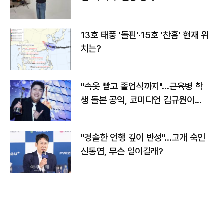
13호 태풍 '돌핀'·15호 '찬홈' 현재 위
치는?
"속옷 빨고 졸업식까지"…근육병 학
생 돌본 공익, 코미디언 김규원이었
다
"경솔한 언행 깊이 반성"…고개 숙인
신동엽, 무슨 일이길래?