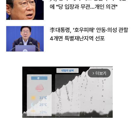
에 "당 입장과 무관…개인 의견"
李대통령, '호우피해' 안동·의성 관할
4개면 특별재난지역 선포
더보기
arrow_forward_ios
Unmute