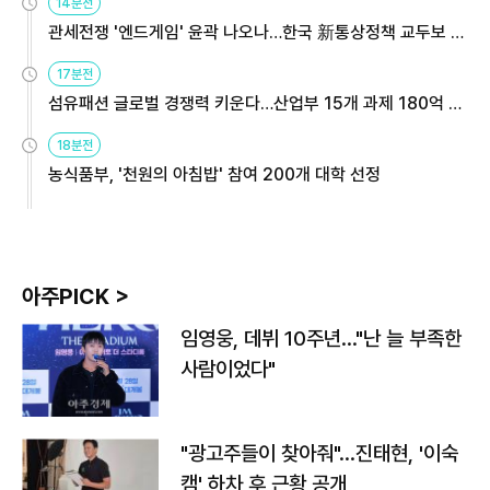
14분전
관세전쟁 '엔드게임' 윤곽 나오나…한국 新통상정책 교두보 활
용해야
17분전
섬유패션 글로벌 경쟁력 키운다…산업부 15개 과제 180억 지
원
18분전
농식품부, '천원의 아침밥' 참여 200개 대학 선정
아주PICK >
임영웅, 데뷔 10주년…"난 늘 부족한
사람이었다"
"광고주들이 찾아줘"…진태현, '이숙
캠' 하차 후 근황 공개