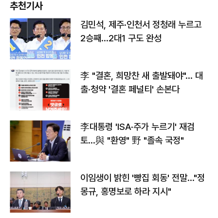
추천기사
김민석, 제주·인천서 정청래 누르고
2승째…2대1 구도 완성
李 "결혼, 희망찬 새 출발돼야"… 대
출·청약 '결혼 페널티' 손본다
李대통령 'ISA·주가 누르기' 재검
토…與 "환영" 野 "졸속 국정"
이임생이 밝힌 '빵집 회동' 전말…"정
몽규, 홍명보로 하라 지시"