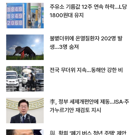
주유소 기름값 12주 연속 하락…L당
1800원대 유지
불볕더위에 온열질환자 202명 발
생…3명 숨져
전국 무더위 지속…동해안 강한 비
李, 정부 세제개편안에 제동…ISA·주
가누르기안 재검토 지시
與, 황희 '폐기 버스 청년 주택' 제안