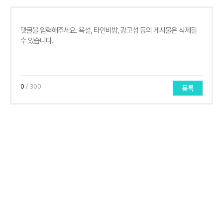
0
/ 300
등록