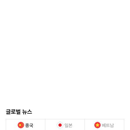
글로벌 뉴스
중국
일본
베트남