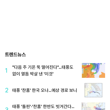
트렌드뉴스
"다음 주 기온 뚝 떨어진다"…태풍도
1
없이 열돔 박살 낸 '이것'
2
태풍 '찬홈' 한국 오나…예상 경로 보니
태풍 '돌핀'·'찬홈' 한반도 빗겨간다…
3