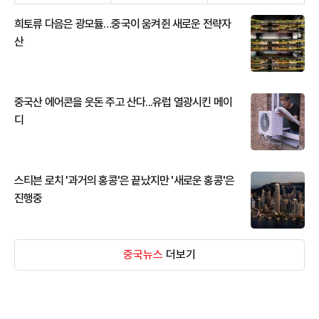
희토류 다음은 광모듈…중국이 움켜쥔 새로운 전략자
산
중국산 에어콘을 웃돈 주고 산다...유럽 열광시킨 메이
디
스티븐 로치 '과거의 홍콩'은 끝났지만 '새로운 홍콩'은
진행중
중국뉴스
더보기