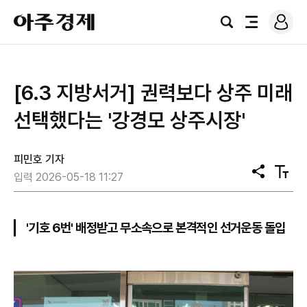
로
아
그
검
전
주
인
색
체
경
메
제
뉴
[6.3 지방서거] 권력보다 상주 미래
선택했다는 '강경모 상주시장'
피민호 기자
공
텍
입력 2026-05-18 11:27
유
스
트
크
기
'기호 6번' 배정받고 무소속으로 본격적인 선거운동 돌입