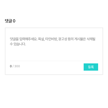
댓글
0
0
/ 300
등록