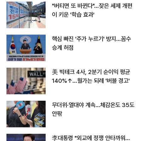
"버티면 또 바뀐다"…잦은 세제 개편
이 키운 '학습 효과'
핵심 빠진 '주가 누르기' 방지…꼼수
승계 허점
美 빅테크 4사, 2분기 순이익 평균
140%↑…월가는 되레 '버블 경고'
무더위·열대야 계속…체감온도 35도
안팎
李대통령 "외교에 정쟁 안타까워…