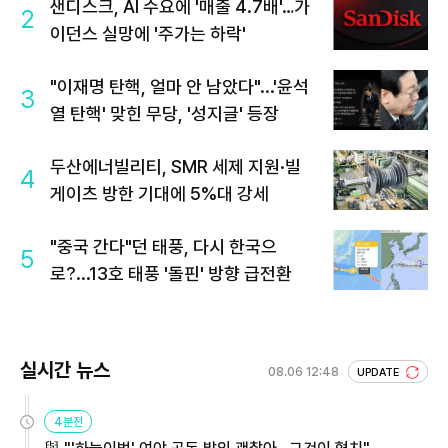
샌디스크, AI 수요에 '매출 4.7배'…가
2
이던스 실망에 '주가는 하락'
"이재명 탄핵, 얼마 안 남았다"...'윤석
3
열 탄핵' 맞힌 무당, '성지글' 등장
두산에너빌리티, SMR 세제 지원·빌
4
게이츠 방한 기대에 5%대 강세
"중국 간다"던 태풍, 다시 한국으
5
로?...13호 태풍 '돌핀' 방향 급전환
실시간 뉴스
08.06 12:48
UPDATE
4분전