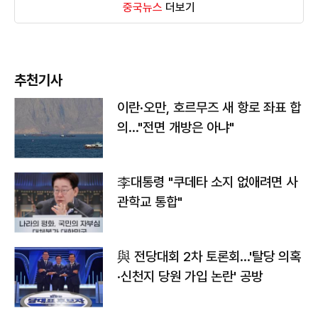
중국뉴스
더보기
추천기사
이란·오만, 호르무즈 새 항로 좌표 합
의…"전면 개방은 아냐"
李대통령 "쿠데타 소지 없애려면 사
관학교 통합"
與 전당대회 2차 토론회…'탈당 의혹
·신천지 당원 가입 논란' 공방