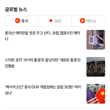
글로벌 뉴스
중국
일본
베트남
중국산 에어콘을 웃돈 주고 산다...유럽 열광시킨 메이
디
스티븐 로치 '과거의 홍콩'은 끝났지만 '새로운 홍콩'은
진행중
'역사적 순간' 중국 DUV 개발업체는 설립 3년된 '아이
성나'