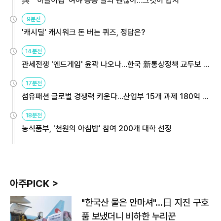
與 "'하늘이법' 여야 공동 발의 괜찮아…그것이 협치"
9분전
'캐시딜' 캐시워크 돈 버는 퀴즈, 정답은?
14분전
관세전쟁 '엔드게임' 윤곽 나오나…한국 新통상정책 교두보 활
용해야
17분전
섬유패션 글로벌 경쟁력 키운다…산업부 15개 과제 180억 지
원
18분전
농식품부, '천원의 아침밥' 참여 200개 대학 선정
아주PICK >
"한국산 물은 안마셔"…日 지진 구호
품 보냈더니 비하한 누리꾼