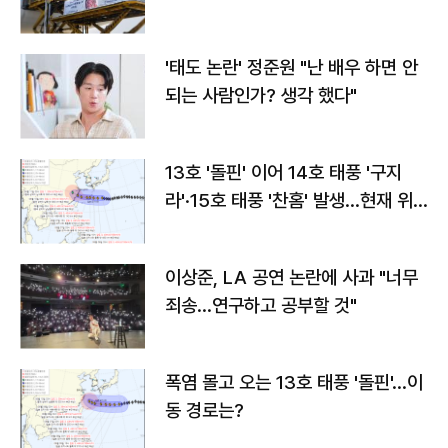
'태도 논란' 정준원 "난 배우 하면 안
되는 사람인가? 생각 했다"
13호 '돌핀' 이어 14호 태풍 '구지
라'·15호 태풍 '찬홈' 발생…현재 위
치와 이동경로는?
이상준, LA 공연 논란에 사과 "너무
죄송…연구하고 공부할 것"
폭염 몰고 오는 13호 태풍 '돌핀'…이
동 경로는?