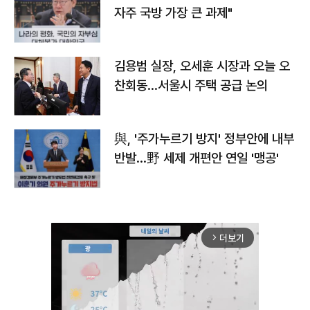
자주 국방 가장 큰 과제"
김용범 실장, 오세훈 시장과 오늘 오
찬회동...서울시 주택 공급 논의
與, '주가누르기 방지' 정부안에 내부
반발…野 세제 개편안 연일 '맹공'
더보기
arrow_forward_ios