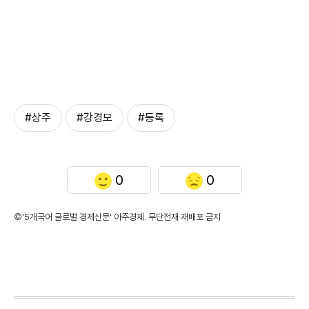
#상주
#강경모
#등록
0
0
©'5개국어 글로벌 경제신문' 아주경제. 무단전재·재배포 금지