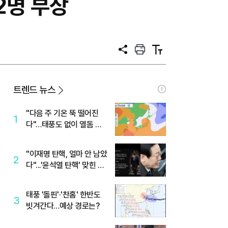
2명 부상
공
프
텍
유
린
스
트
트
크
기
트렌드 뉴스
"다음 주 기온 뚝 떨어진
1
다"…태풍도 없이 열돔 박
살 낸 '이것'
"이재명 탄핵, 얼마 안 남았
2
다"...'윤석열 탄핵' 맞힌 무
당, '성지글' 등장
태풍 '돌핀'·'찬홈' 한반도
3
빗겨간다…예상 경로는?