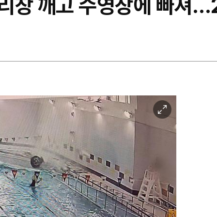
리창 깨고 수영장에 빠져…
이
미
지
확
대