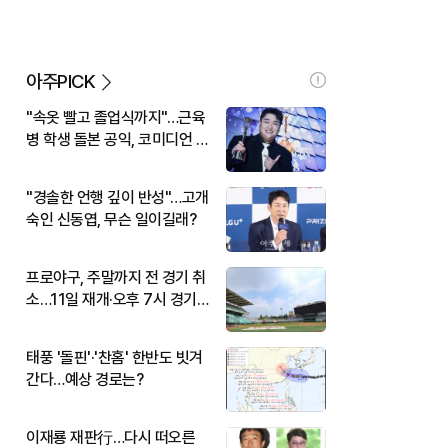
아주PICK
"속옷 빨고 졸업식까지"…근육
병 학생 돌본 공익, 코미디언 김
규원이었다
"경솔한 언행 깊이 반성"…고개
숙인 신동엽, 무슨 일이길래?
프로야구, 주말까지 전 경기 취
소…11일 재개·오후 7시 경기
시작
태풍 '돌핀'·'찬홈' 한반도 빗겨
간다…예상 경로는?
이재룡 재판行…다시 떠오른