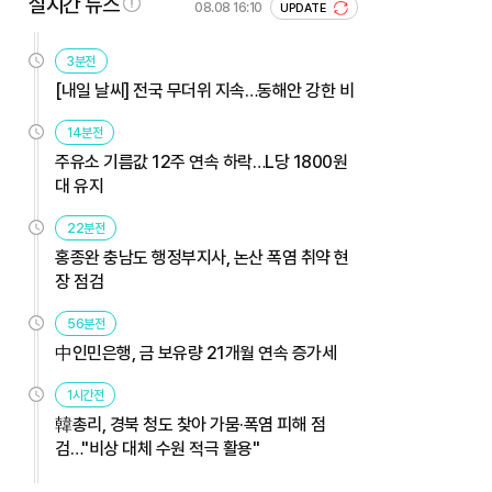
실시간 뉴스
08.08 16:10
UPDATE
3분전
[내일 날씨] 전국 무더위 지속…동해안 강한 비
14분전
주유소 기름값 12주 연속 하락…L당 1800원
대 유지
22분전
홍종완 충남도 행정부지사, 논산 폭염 취약 현
장 점검
56분전
中인민은행, 금 보유량 21개월 연속 증가세
1시간전
韓총리, 경북 청도 찾아 가뭄·폭염 피해 점
검…"비상 대체 수원 적극 활용"