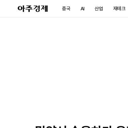
아
중국
AI
산업
재테크
주
경
제