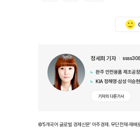
정세희 기자
ssss30
완주 안전용품 제조공장
KIA 정해영·삼성 이승현
기자의 다른기사
©'5개국어 글로벌 경제신문' 아주경제. 무단전재·재배