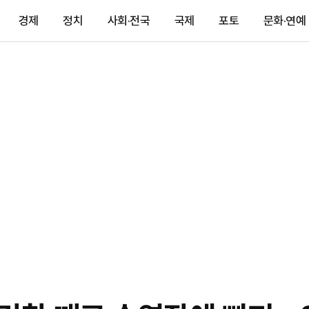
경제
정치
사회·전국
국제
포토
문화·연예