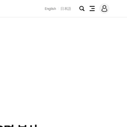
로
English
日本語
그
검
전
인
색
체
메
뉴