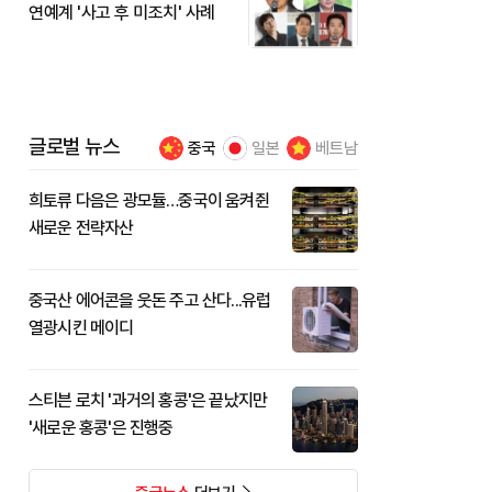
연예계 '사고 후 미조치' 사례
글로벌 뉴스
중국
일본
베트남
희토류 다음은 광모듈…중국이 움켜쥔
새로운 전략자산
중국산 에어콘을 웃돈 주고 산다...유럽
열광시킨 메이디
스티븐 로치 '과거의 홍콩'은 끝났지만
'새로운 홍콩'은 진행중