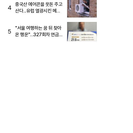
중국산 에어콘을 웃돈 주고
4
산다...유럽 열광시킨 메이
디
"서울 여행하는 꿈 뒤 찾아
5
온 행운"…327회차 연금
복권720+ 당첨번호조회
주목