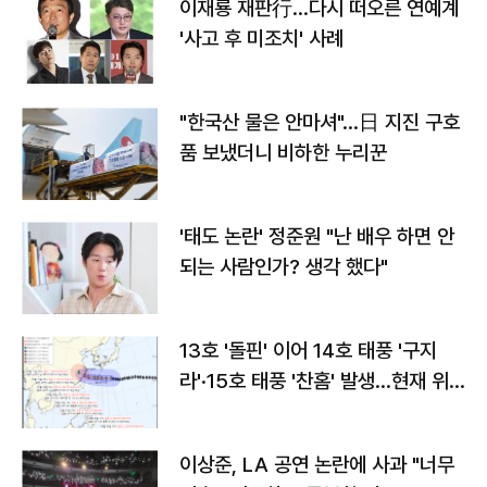
이재룡 재판行…다시 떠오른 연예계
'사고 후 미조치' 사례
"한국산 물은 안마셔"…日 지진 구호
품 보냈더니 비하한 누리꾼
'태도 논란' 정준원 "난 배우 하면 안
되는 사람인가? 생각 했다"
13호 '돌핀' 이어 14호 태풍 '구지
라'·15호 태풍 '찬홈' 발생…현재 위
치와 이동경로는?
이상준, LA 공연 논란에 사과 "너무