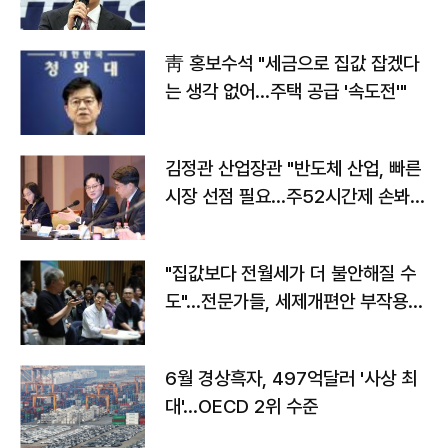
靑 홍보수석 "세금으로 집값 잡겠다
는 생각 없어…주택 공급 '속도전'"
김정관 산업장관 "반도체 산업, 빠른
시장 선점 필요…주52시간제 손봐
야"
"집값보다 전월세가 더 불안해질 수
도"…전문가들, 세제개편안 부작용
우려
6월 경상흑자, 497억달러 '사상 최
대'…OECD 2위 수준