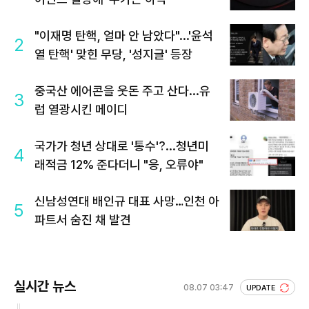
"이재명 탄핵, 얼마 안 남았다"...'윤석
2
열 탄핵' 맞힌 무당, '성지글' 등장
중국산 에어콘을 웃돈 주고 산다...유
3
럽 열광시킨 메이디
국가가 청년 상대로 '통수'?...청년미
4
래적금 12% 준다더니 "응, 오류야"
신남성연대 배인규 대표 사망…인천 아
5
파트서 숨진 채 발견
실시간 뉴스
08.07 03:47
UPDATE