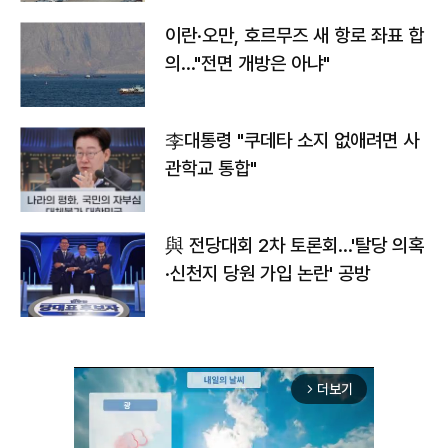
이란·오만, 호르무즈 새 항로 좌표 합
의…"전면 개방은 아냐"
李대통령 "쿠데타 소지 없애려면 사
관학교 통합"
與 전당대회 2차 토론회…'탈당 의혹
·신천지 당원 가입 논란' 공방
더보기
arrow_forward_ios