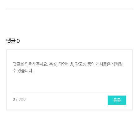
댓글
0
0
/ 300
등록