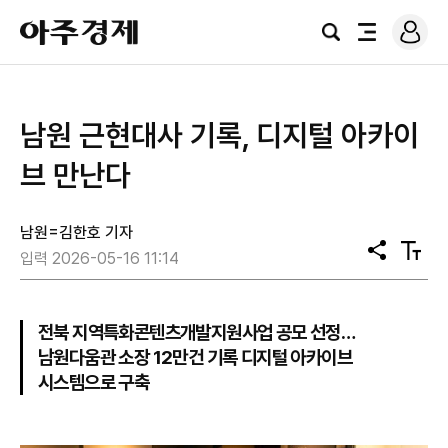
로
아
그
검
전
주
인
색
체
경
메
제
뉴
남원 근현대사 기록, 디지털 아카이
브 만난다
남원=김한호 기자
공
텍
입력 2026-05-16 11:14
유
스
트
크
기
전북 지역특화콘텐츠개발지원사업 공모 선정…
남원다움관 소장 12만건 기록 디지털 아카이브
시스템으로 구축