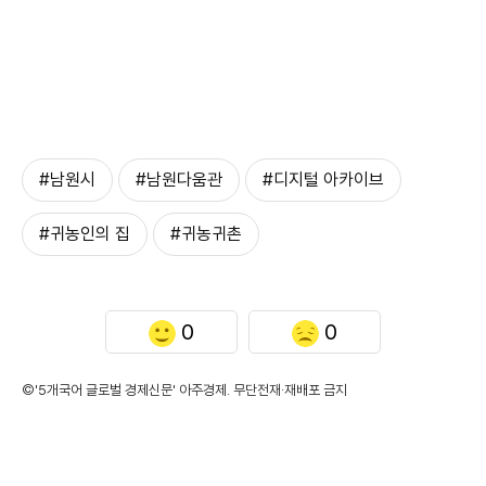
#남원시
#남원다움관
#디지털 아카이브
#귀농인의 집
#귀농귀촌
0
0
©'5개국어 글로벌 경제신문' 아주경제. 무단전재·재배포 금지