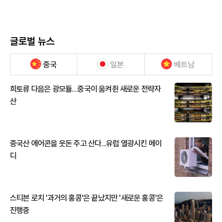
글로벌 뉴스
중국
일본
베트남
희토류 다음은 광모듈…중국이 움켜쥔 새로운 전략자
산
중국산 에어콘을 웃돈 주고 산다...유럽 열광시킨 메이
디
스티븐 로치 '과거의 홍콩'은 끝났지만 '새로운 홍콩'은
진행중