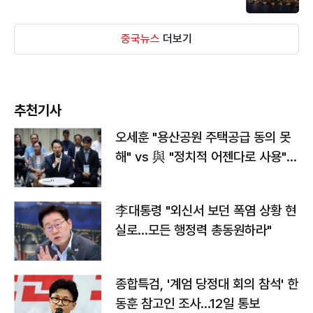
중국뉴스
더보기
추천기사
오세훈 "용산공원 주택공급 동의 못
해" vs 與 "정치적 어젠다로 사용"
맞불
李대통령 "외신서 보던 폭염 상황 현
실로…모든 행정력 총동원하라"
종합특검, '계엄 당정대 회의 참석' 한
동훈 참고인 조사...12일 통보