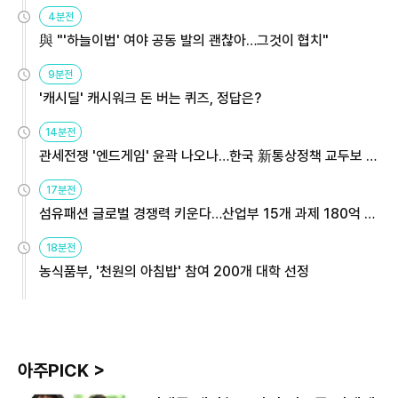
4분전
與 "'하늘이법' 여야 공동 발의 괜찮아…그것이 협치"
9분전
'캐시딜' 캐시워크 돈 버는 퀴즈, 정답은?
14분전
관세전쟁 '엔드게임' 윤곽 나오나…한국 新통상정책 교두보 활
용해야
17분전
섬유패션 글로벌 경쟁력 키운다…산업부 15개 과제 180억 지
원
18분전
농식품부, '천원의 아침밥' 참여 200개 대학 선정
아주PICK >