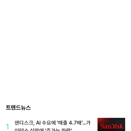
트렌드뉴스
샌디스크, AI 수요에 '매출 4.7배'…가
1
이던스 실망에 '주가는 하락'