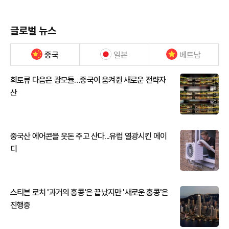
글로벌 뉴스
중국
일본
베트남
희토류 다음은 광모듈…중국이 움켜쥔 새로운 전략자
산
중국산 에어콘을 웃돈 주고 산다...유럽 열광시킨 메이
디
스티븐 로치 '과거의 홍콩'은 끝났지만 '새로운 홍콩'은
진행중