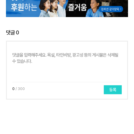
댓글
0
0
/ 300
등록