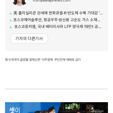
fromjia@ajunews.com
美 폴리실리콘 관세에 한화큐셀·K-반도체 수혜 기대감 '쑥'
포스코에어솔루션, 항공우주·방산용 고순도 가스 소재분야 글로벌 인증 획득
포스코퓨처엠, 국내 배터리사와 LFP 양극재 19만t 공급계약 체결
기자의 다른기사
©'5개국어 글로벌 경제신문' 아주경제. 무단전재·재배포 금지