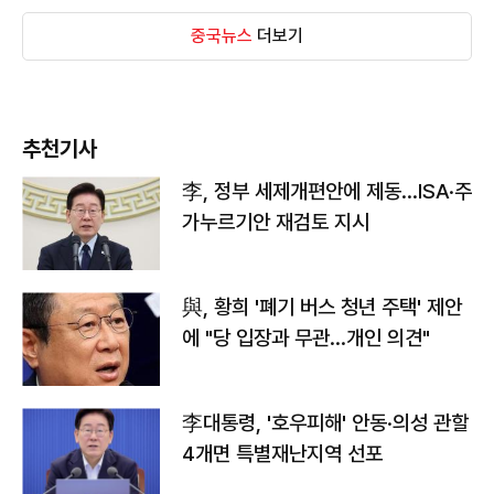
중국뉴스
더보기
추천기사
李, 정부 세제개편안에 제동…ISA·주
가누르기안 재검토 지시
與, 황희 '폐기 버스 청년 주택' 제안
에 "당 입장과 무관…개인 의견"
李대통령, '호우피해' 안동·의성 관할
4개면 특별재난지역 선포