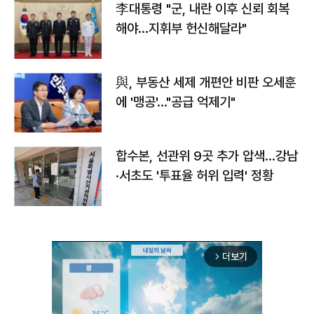
李대통령 "군, 내란 이후 신뢰 회복
해야…지휘부 헌신해달라"
與, 부동산 세제 개편안 비판 오세훈
에 '맹공'…"공급 억제기"
합수본, 선관위 9곳 추가 압색…강남
·서초도 '투표율 허위 입력' 정황
더보기
arrow_forward_ios