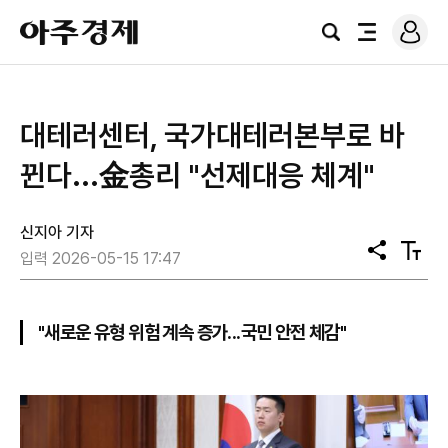
로
아
그
검
전
주
인
색
체
경
메
제
뉴
대테러센터, 국가대테러본부로 바
뀐다...金총리 "선제대응 체계"
신지아 기자
공
텍
입력 2026-05-15 17:47
유
스
트
크
기
"새로운 유형 위험 계속 증가...국민 안전 체감"