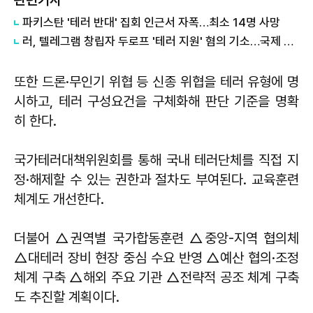
관련기사
파키스탄 '테러 반대' 집회 인근서 자폭…최소 14명 사망
러, 텔레그램 창립자 두로프 '테러 지원' 혐의 기소…국제 수배 명단에도 올려
또한 드론·무인기 위협 등 신종 위협을 테러 유형에 명
시하고, 테러 구성요건을 구체화해 판단 기준을 명확
히 한다.
국가테러대책위원회를 통해 국내 테러단체를 직접 지
정·해제할 수 있는 권한과 절차도 부여된다. 교육훈련
체계도 개선한다.
더불어 △권역별 국가합동훈련 △중앙-지역 협의체
△대테러 장비 현장 중심 수요 반영 △예산 협의·조정
체계 구축 △해외 주요 기관 △전략적 공조 체계 구축
도 추진할 계획이다.