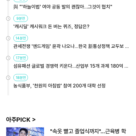
與 "'하늘이법' 여야 공동 발의 괜찮아…그것이 협치"
9분전
'캐시딜' 캐시워크 돈 버는 퀴즈, 정답은?
14분전
관세전쟁 '엔드게임' 윤곽 나오나…한국 新통상정책 교두보 활
용해야
17분전
섬유패션 글로벌 경쟁력 키운다…산업부 15개 과제 180억 지
원
18분전
농식품부, '천원의 아침밥' 참여 200개 대학 선정
아주PICK >
"속옷 빨고 졸업식까지"…근육병 학