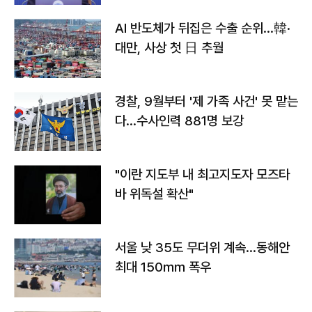
AI 반도체가 뒤집은 수출 순위…韓·
대만, 사상 첫 日 추월
경찰, 9월부터 '제 가족 사건' 못 맡는
다…수사인력 881명 보강
"이란 지도부 내 최고지도자 모즈타
바 위독설 확산"
서울 낮 35도 무더위 계속…동해안
최대 150㎜ 폭우