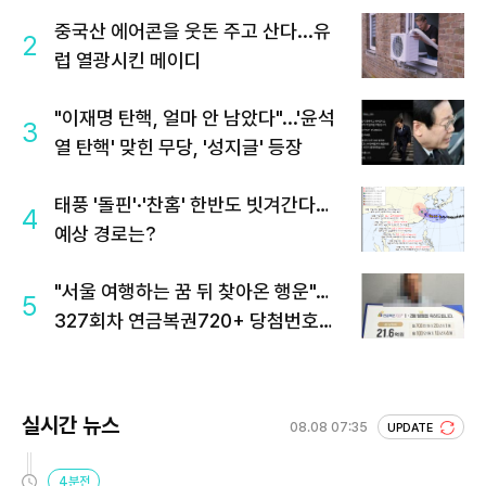
중국산 에어콘을 웃돈 주고 산다...유
2
럽 열광시킨 메이디
"이재명 탄핵, 얼마 안 남았다"...'윤석
3
열 탄핵' 맞힌 무당, '성지글' 등장
태풍 '돌핀'·'찬홈' 한반도 빗겨간다…
4
예상 경로는?
"서울 여행하는 꿈 뒤 찾아온 행운"…
5
327회차 연금복권720+ 당첨번호조
회 주목
실시간 뉴스
08.08 07:35
UPDATE
4분전