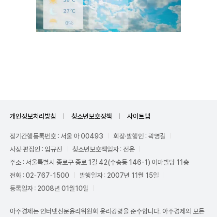
Unmute
개인정보처리방침
청소년보호정책
사이트맵
정기간행등록번호 : 서울 아 00493
회장·발행인 : 곽영길
사장·편집인 : 임규진
청소년보호책임자 : 전운
주소 : 서울특별시 종로구 종로 1길 42(수송동 146-1) 이마빌딩 11층
전화 : 02-767-1500
발행일자 : 2007년 11월 15일
등록일자 : 2008년 01월10일
아주경제는 인터넷신문윤리위원회 윤리강령을 준수합니다. 아주경제의 모든