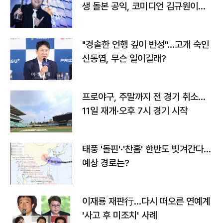
생 돌본 공익, 코미디언 김규원이었
다
"경솔한 언행 깊이 반성"…고개 숙인
신동엽, 무슨 일이길래?
프로야구, 주말까지 전 경기 취소…
11일 재개·오후 7시 경기 시작
태풍 '돌핀'·'찬홈' 한반도 빗겨간다…
예상 경로는?
이재룡 재판行…다시 떠오른 연예계
'사고 후 미조치' 사례