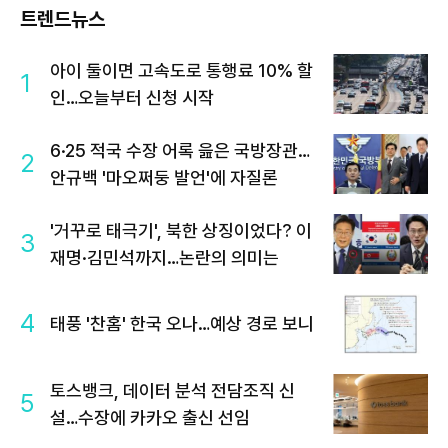
트렌드뉴스
아이 둘이면 고속도로 통행료 10% 할
1
인…오늘부터 신청 시작
6·25 적국 수장 어록 읊은 국방장관…
2
안규백 '마오쩌둥 발언'에 자질론
'거꾸로 태극기', 북한 상징이었다? 이
3
재명·김민석까지…논란의 의미는
4
태풍 '찬홈' 한국 오나…예상 경로 보니
토스뱅크, 데이터 분석 전담조직 신
5
설…수장에 카카오 출신 선임