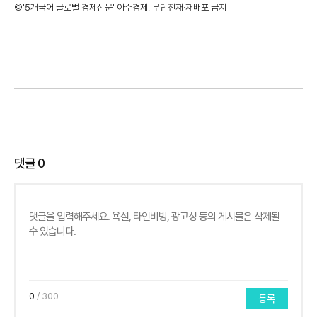
©'5개국어 글로벌 경제신문' 아주경제. 무단전재·재배포 금지
댓글
0
0
/ 300
등록