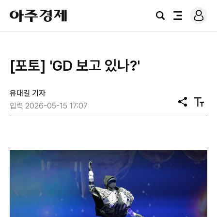
로
아
그
검
전
주
인
색
체
경
메
제
뉴
[포토] 'GD 보고 있나?'
유대길 기자
공
텍
입력 2026-05-15 17:07
유
스
트
크
기