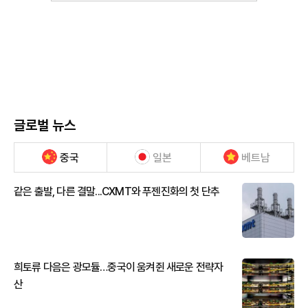
글로벌 뉴스
중국
일본
베트남
같은 출발, 다른 결말...CXMT와 푸젠진화의 첫 단추
희토류 다음은 광모듈…중국이 움켜쥔 새로운 전략자
산