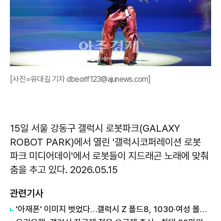
[사진=유대길 기자 dbeorlf123@ajunews.com]
15일 서울 강동구 갤럭시 로봇파크(GALAXY
ROBOT PARK)에서 열린 '갤럭시코퍼레이션 로봇
파크 미디어데이'에서 로봇들이 지드래곤 노래에 맞춰
춤을 추고 있다. 2026.05.15
관련기사
'아재폰' 이미지 벗었다…갤럭시 Z 폴드8, 1030·여성 몰리며 흥행 속도↑