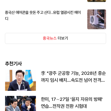
중국산 에어콘을 웃돈 주고 산다...유럽 열광시킨 메이
디
중국뉴스
더보기
추천기사
李 "광주 군공항 기능, 2028년 중순
까지 임시 배치…속도전 넘어 전격
전"
한미, 17∼27일 '을지 자유의 방패'
연습…전작권 전환 시험대