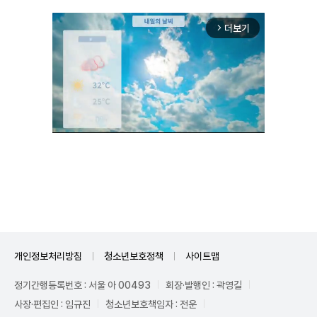
더보기
arrow_forward_ios
Unmute
개인정보처리방침
청소년보호정책
사이트맵
정기간행등록번호 : 서울 아 00493
회장·발행인 : 곽영길
사장·편집인 : 임규진
청소년보호책임자 : 전운