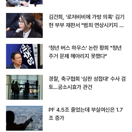
김건희, '로저비비에 가방 의혹' 김기
현 부부 재판서 "범죄 연상시키지 말
라"
'청년 버스 하우스' 논란 황희 "청년
주거 문제 헤아리지 못했다"
경찰, 축구협회 '심판 성접대' 수사 검
토…공소시효가 관건
PF 4.5조 줄었는데 부실여신은 1.7
조 증가