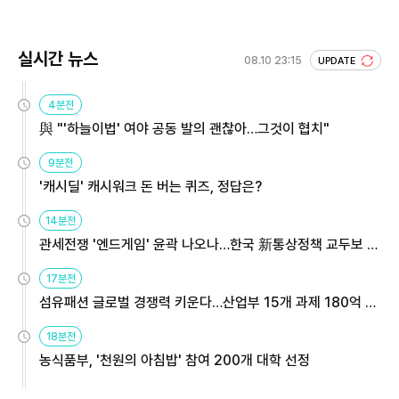
실시간 뉴스
08.10 23:15
UPDATE
4분전
與 "'하늘이법' 여야 공동 발의 괜찮아…그것이 협치"
9분전
'캐시딜' 캐시워크 돈 버는 퀴즈, 정답은?
14분전
관세전쟁 '엔드게임' 윤곽 나오나…한국 新통상정책 교두보 활
용해야
17분전
섬유패션 글로벌 경쟁력 키운다…산업부 15개 과제 180억 지
원
18분전
농식품부, '천원의 아침밥' 참여 200개 대학 선정