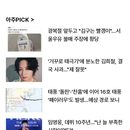
아주PICK >
광복절 앞두고 "김구는 빨갱이"…서
울우유 불매 주장에 황당
'거꾸로 태극기'에 분노한 김희철, 결
국 사과…"제 잘못"
태풍 '돌핀'·'찬홈'에 이어 16호 태풍
'페이러우'도 발생…예상 경로 보니
임영웅, 데뷔 10주년…"난 늘 부족한