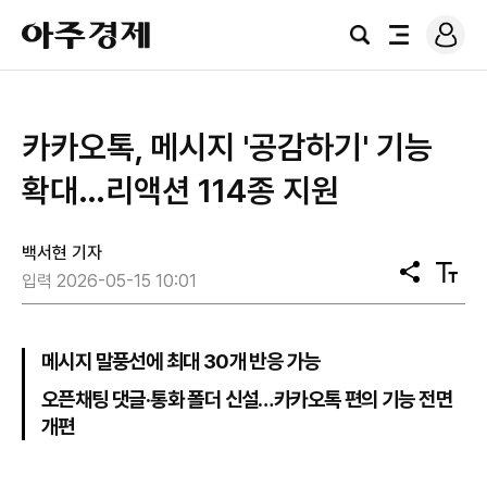
로
아
그
검
전
주
인
색
체
경
메
제
뉴
카카오톡, 메시지 '공감하기' 기능
확대…리액션 114종 지원
백서현 기자
공
텍
입력 2026-05-15 10:01
유
스
트
크
기
메시지 말풍선에 최대 30개 반응 가능
오픈채팅 댓글·통화 폴더 신설…카카오톡 편의 기능 전면
개편