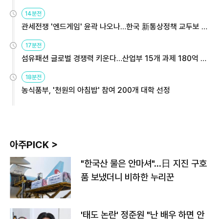
14분전
관세전쟁 '엔드게임' 윤곽 나오나…한국 新통상정책 교두보 활
용해야
17분전
섬유패션 글로벌 경쟁력 키운다…산업부 15개 과제 180억 지
원
18분전
농식품부, '천원의 아침밥' 참여 200개 대학 선정
아주PICK >
"한국산 물은 안마셔"…日 지진 구호
품 보냈더니 비하한 누리꾼
'태도 논란' 정준원 "난 배우 하면 안