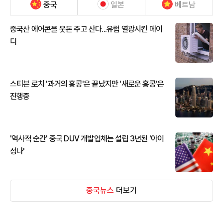
중국
일본
베트남
중국산 에어콘을 웃돈 주고 산다...유럽 열광시킨 메이
디
스티븐 로치 '과거의 홍콩'은 끝났지만 '새로운 홍콩'은
진행중
'역사적 순간' 중국 DUV 개발업체는 설립 3년된 '아이
성나'
중국뉴스
더보기