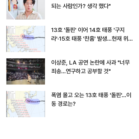
되는 사람인가? 생각 했다"
13호 '돌핀' 이어 14호 태풍 '구지
라'·15호 태풍 '찬홈' 발생…현재 위
치와 이동경로는?
이상준, LA 공연 논란에 사과 "너무
죄송…연구하고 공부할 것"
폭염 몰고 오는 13호 태풍 '돌핀'…이
동 경로는?