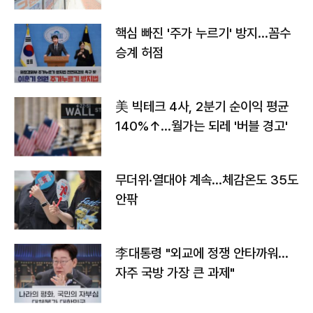
핵심 빠진 '주가 누르기' 방지…꼼수
승계 허점
美 빅테크 4사, 2분기 순이익 평균
140%↑…월가는 되레 '버블 경고'
무더위·열대야 계속…체감온도 35도
안팎
李대통령 "외교에 정쟁 안타까워…
자주 국방 가장 큰 과제"