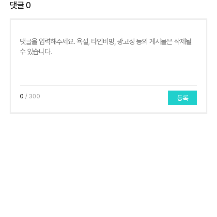
댓글
0
0
/ 300
등록