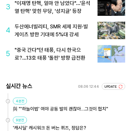
"이재명 탄핵, 얼마 안 남았다"...'윤석
3
열 탄핵' 맞힌 무당, '성지글' 등장
두산에너빌리티, SMR 세제 지원·빌
4
게이츠 방한 기대에 5%대 강세
"중국 간다"던 태풍, 다시 한국으
5
로?...13호 태풍 '돌핀' 방향 급전환
실시간 뉴스
08.06 12:44
UPDATE
4분전
與 "'하늘이법' 여야 공동 발의 괜찮아…그것이 협치"
9분전
'캐시딜' 캐시워크 돈 버는 퀴즈, 정답은?