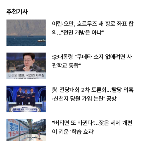
추천기사
이란·오만, 호르무즈 새 항로 좌표 합
의…"전면 개방은 아냐"
李대통령 "쿠데타 소지 없애려면 사
관학교 통합"
與 전당대회 2차 토론회…'탈당 의혹
·신천지 당원 가입 논란' 공방
"버티면 또 바뀐다"…잦은 세제 개편
이 키운 '학습 효과'