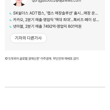
qortjgus0602@ajunews.com
SK쉴더스 ADT캡스, '캡스 매장솔루션' 출시…매장 운영·보안 한 번에 관리
카카오, 2분기 매출·영업익 '역대 최대'…톡비즈·페이 성장 견인
넷마블, 2분기 매출 7492억·영업익 801억원
기자의 다른기사
©'5개국어 글로벌 경제신문' 아주경제. 무단전재·재배포 금지