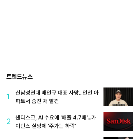
트렌드뉴스
신남성연대 배인규 대표 사망…인천 아
1
파트서 숨진 채 발견
샌디스크, AI 수요에 '매출 4.7배'…가
2
이던스 실망에 '주가는 하락'