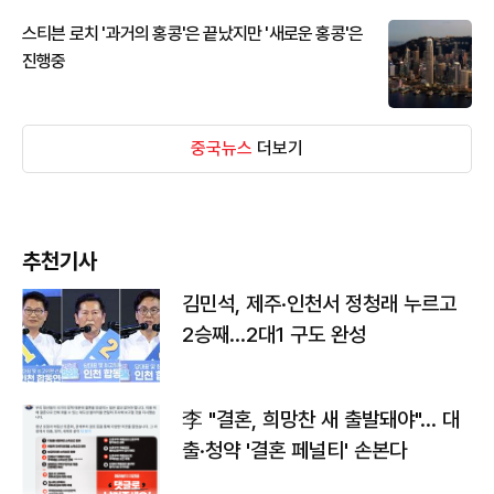
스티븐 로치 '과거의 홍콩'은 끝났지만 '새로운 홍콩'은
진행중
중국뉴스
더보기
추천기사
김민석, 제주·인천서 정청래 누르고
2승째…2대1 구도 완성
李 "결혼, 희망찬 새 출발돼야"… 대
출·청약 '결혼 페널티' 손본다