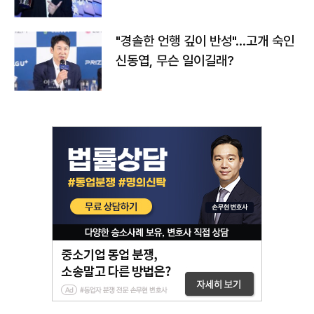
다
"경솔한 언행 깊이 반성"…고개 숙인
신동엽, 무슨 일이길래?