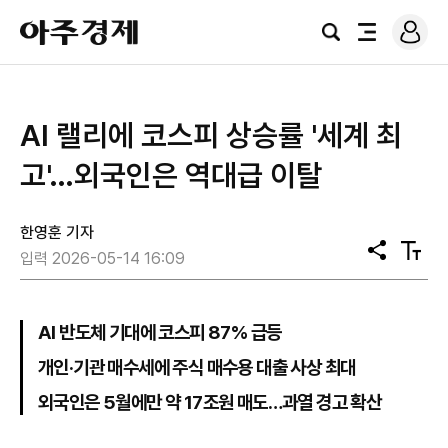
로
아
그
검
전
주
인
색
체
경
메
제
뉴
AI 랠리에 코스피 상승률 '세계 최
고'…외국인은 역대급 이탈
한영훈 기자
공
텍
입력 2026-05-14 16:09
유
스
트
크
기
AI 반도체 기대에 코스피 87% 급등
개인·기관 매수세에 주식 매수용 대출 사상 최대
외국인은 5월에만 약 17조원 매도…과열 경고 확산