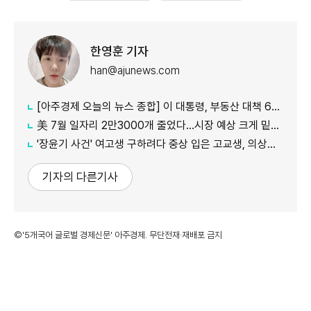
한영훈 기자
han@ajunews.com
[아주경제 오늘의 뉴스 종합] 이 대통령, 부동산 대책 6시간 점검…"기존 방식 벗어나 과감히 실행" 外
美 7월 일자리 2만3000개 줄었다…시장 예상 크게 밑돈 '고용 쇼크'
'장윤기 사건' 여고생 구하려다 중상 입은 고교생, 의상자 인정
기자의 다른기사
©'5개국어 글로벌 경제신문' 아주경제. 무단전재·재배포 금지