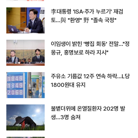
李대통령 'ISA·주가 누르기' 재검
토…與 "환영" 野 "졸속 국정"
이임생이 밝힌 '빵집 회동' 전말…"정
몽규, 홍명보로 하라 지시"
주유소 기름값 12주 연속 하락…L당
1800원대 유지
불볕더위에 온열질환자 202명 발
생…3명 숨져