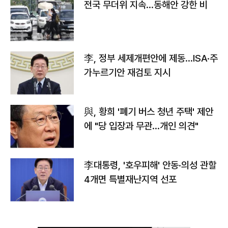
전국 무더위 지속…동해안 강한 비
李, 정부 세제개편안에 제동…ISA·주
가누르기안 재검토 지시
與, 황희 '폐기 버스 청년 주택' 제안
에 "당 입장과 무관…개인 의견"
李대통령, '호우피해' 안동·의성 관할
4개면 특별재난지역 선포