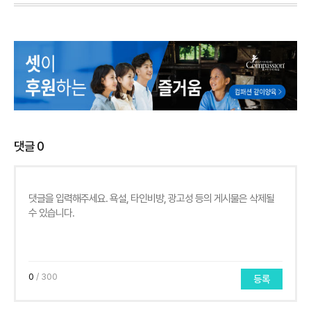
댓글
0
0
/ 300
등록