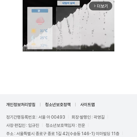
더보기
arrow_forward_ios
Unmute
개인정보처리방침
청소년보호정책
사이트맵
정기간행등록번호 : 서울 아 00493
회장·발행인 : 곽영길
사장·편집인 : 임규진
청소년보호책임자 : 전운
주소 : 서울특별시 종로구 종로 1길 42(수송동 146-1) 이마빌딩 11층