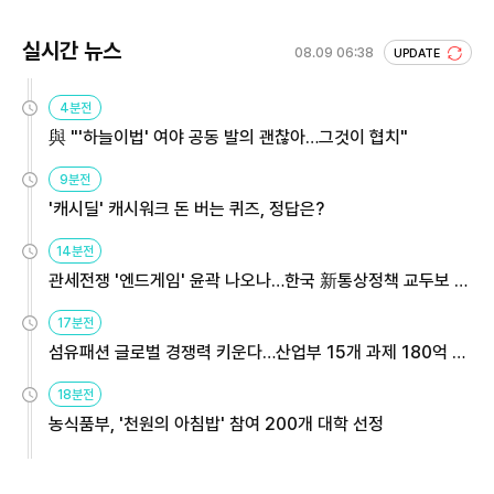
실시간 뉴스
08.09 06:38
UPDATE
4분전
與 "'하늘이법' 여야 공동 발의 괜찮아…그것이 협치"
9분전
'캐시딜' 캐시워크 돈 버는 퀴즈, 정답은?
14분전
관세전쟁 '엔드게임' 윤곽 나오나…한국 新통상정책 교두보 활
용해야
17분전
섬유패션 글로벌 경쟁력 키운다…산업부 15개 과제 180억 지
원
18분전
농식품부, '천원의 아침밥' 참여 200개 대학 선정