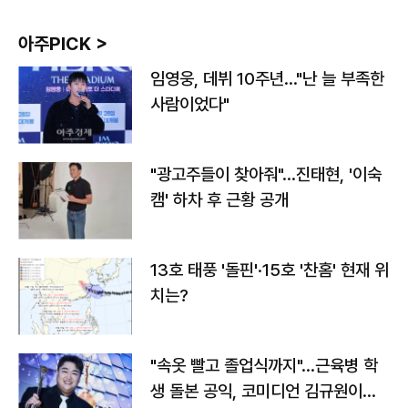
아주PICK >
임영웅, 데뷔 10주년…"난 늘 부족한
사람이었다"
"광고주들이 찾아줘"…진태현, '이숙
캠' 하차 후 근황 공개
13호 태풍 '돌핀'·15호 '찬홈' 현재 위
치는?
"속옷 빨고 졸업식까지"…근육병 학
생 돌본 공익, 코미디언 김규원이었