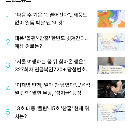
"다음 주 기온 뚝 떨어진다"…태풍도
1
없이 열돔 박살 낸 '이것'
태풍 '돌핀'·'찬홈' 한반도 빗겨간다…
2
예상 경로는?
"서울 여행하는 꿈 뒤 찾아온 행운"…
3
327회차 연금복권720+ 당첨번호조
회 주목
"이재명 탄핵, 얼마 안 남았다"...'윤석
4
열 탄핵' 맞힌 무당, '성지글' 등장
13호 태풍 '돌핀'·15호 '찬홈' 현재 위
5
치는?