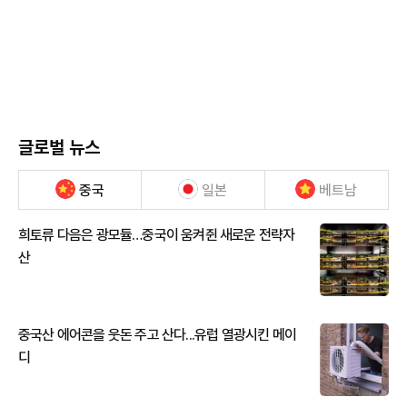
글로벌 뉴스
중국
일본
베트남
희토류 다음은 광모듈…중국이 움켜쥔 새로운 전략자
산
중국산 에어콘을 웃돈 주고 산다...유럽 열광시킨 메이
디