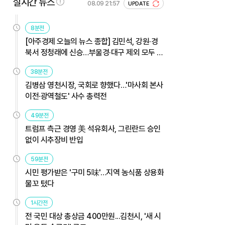
실시간 뉴스
08.09 21:57
UPDATE
8분전
[아주경제 오늘의 뉴스 종합] 김민석, 강원·경
북서 정청래에 신승…부울경·대구 제외 모두 웃
었다 外
38분전
김병삼 영천시장, 국회로 향했다…'마사회 본사
이전·광역철도' 사수 총력전
49분전
트럼프 측근 경영 美 석유회사, 그린란드 승인
없이 시추장비 반입
59분전
시민 평가받은 '구미 5味'…지역 농식품 상용화
물꼬 텄다
1시간전
전 국민 대상 총상금 400만원...김천시, '새 시