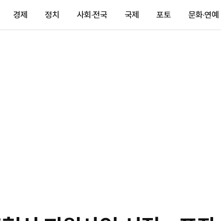
경제
정치
사회·전국
국제
포토
문화·연예