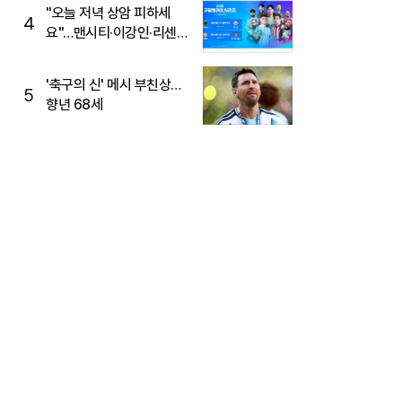
"오늘 저녁 상암 피하세
4
요"…맨시티·이강인·리센느
뜬다, 6호선 혼잡 예상
'축구의 신' 메시 부친상…
5
향년 68세