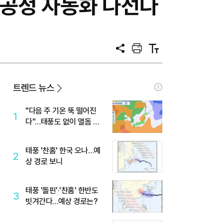
 공정 자동화 나선다
공
프
텍
유
린
스
트
트
크
기
트렌드 뉴스
"다음 주 기온 뚝 떨어진
1
다"…태풍도 없이 열돔 박
살 낸 '이것'
태풍 '찬홈' 한국 오나…예
2
상 경로 보니
태풍 '돌핀'·'찬홈' 한반도
3
빗겨간다…예상 경로는?