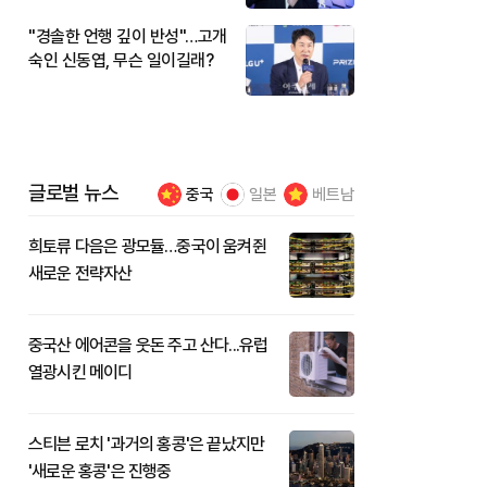
"경솔한 언행 깊이 반성"…고개
숙인 신동엽, 무슨 일이길래?
글로벌 뉴스
중국
일본
베트남
희토류 다음은 광모듈…중국이 움켜쥔
새로운 전략자산
중국산 에어콘을 웃돈 주고 산다...유럽
열광시킨 메이디
스티븐 로치 '과거의 홍콩'은 끝났지만
'새로운 홍콩'은 진행중