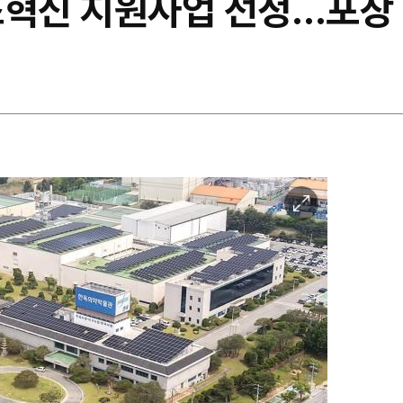
조혁신 지원사업 선정…포장
이
미
지
확
대