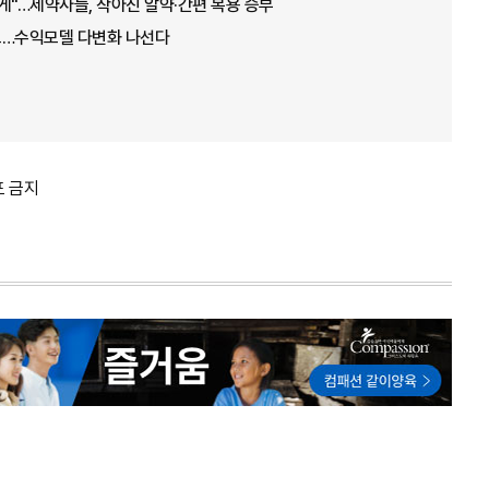
게"…제약사들, 작아진 알약·간편 복용 승부
오…수익모델 다변화 나선다
포 금지