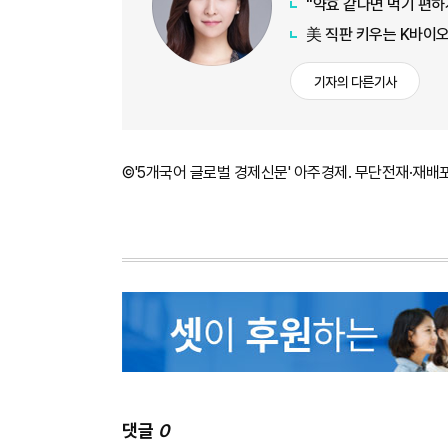
"약효 같다면 먹기 편하
美 직판 키우는 K바이
기자의 다른기사
©'5개국어 글로벌 경제신문' 아주경제. 무단전재·재배
댓글
0