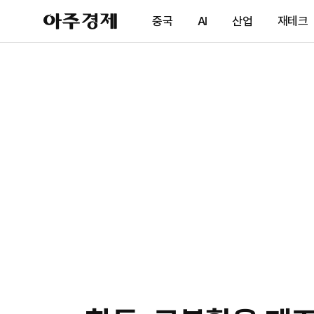
아
중국
AI
산업
재테크
주
경
제