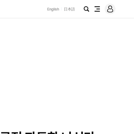
로
English
日本語
그
검
전
인
색
체
메
뉴