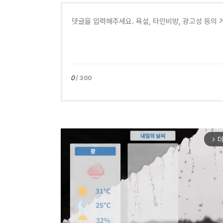
0
/ 300
더
arrow_forward_ios