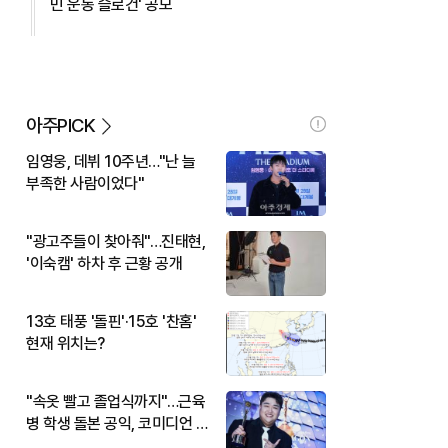
민 운동 슬로건' 공모
아주PICK
임영웅, 데뷔 10주년…"난 늘
부족한 사람이었다"
"광고주들이 찾아줘"…진태현,
'이숙캠' 하차 후 근황 공개
13호 태풍 '돌핀'·15호 '찬홈'
현재 위치는?
"속옷 빨고 졸업식까지"…근육
병 학생 돌본 공익, 코미디언 김
규원이었다