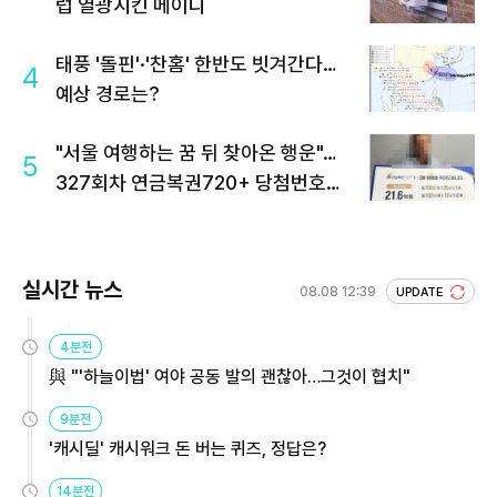
럽 열광시킨 메이디
태풍 '돌핀'·'찬홈' 한반도 빗겨간다…
4
예상 경로는?
"서울 여행하는 꿈 뒤 찾아온 행운"…
5
327회차 연금복권720+ 당첨번호조
회 주목
실시간 뉴스
08.08 12:39
UPDATE
4분전
與 "'하늘이법' 여야 공동 발의 괜찮아…그것이 협치"
9분전
'캐시딜' 캐시워크 돈 버는 퀴즈, 정답은?
14분전