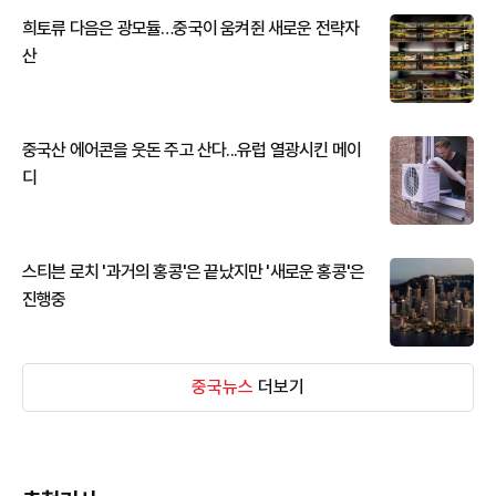
희토류 다음은 광모듈…중국이 움켜쥔 새로운 전략자
산
중국산 에어콘을 웃돈 주고 산다...유럽 열광시킨 메이
디
스티븐 로치 '과거의 홍콩'은 끝났지만 '새로운 홍콩'은
진행중
중국뉴스
더보기