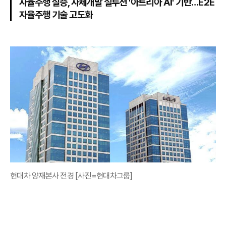
자율주행 실증, 자체개발 설루션 '아트리아 AI' 기반…E2E
자율주행 기술 고도화
현대차 양재본사 전경 [사진=현대차그룹]