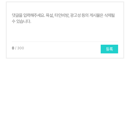
0
/ 300
등록