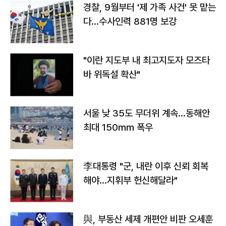
경찰, 9월부터 '제 가족 사건' 못 맡는
다…수사인력 881명 보강
"이란 지도부 내 최고지도자 모즈타
바 위독설 확산"
서울 낮 35도 무더위 계속…동해안
최대 150㎜ 폭우
李대통령 "군, 내란 이후 신뢰 회복
해야…지휘부 헌신해달라"
與, 부동산 세제 개편안 비판 오세훈