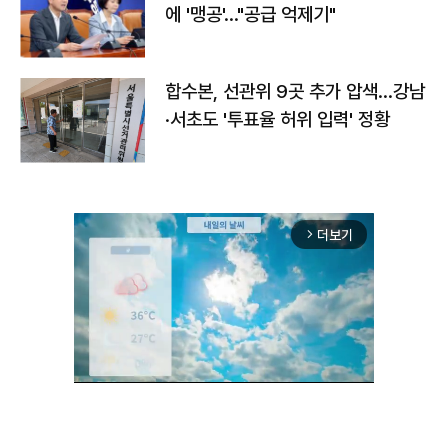
에 '맹공'…"공급 억제기"
합수본, 선관위 9곳 추가 압색…강남
·서초도 '투표율 허위 입력' 정황
더보기
arrow_forward_ios
Unmute