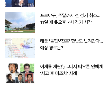
프로야구, 주말까지 전 경기 취소…
11일 재개·오후 7시 경기 시작
태풍 '돌핀'·'찬홈' 한반도 빗겨간다…
예상 경로는?
이재룡 재판行…다시 떠오른 연예계
'사고 후 미조치' 사례