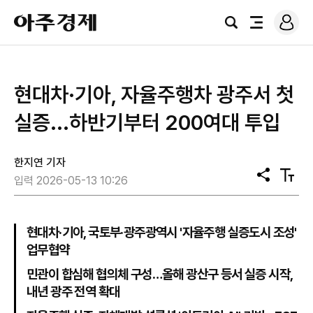
로
아
그
검
전
주
인
색
체
경
메
제
뉴
현대차·기아, 자율주행차 광주서 첫
실증...하반기부터 200여대 투입
한지연 기자
공
텍
입력 2026-05-13 10:26
유
스
트
크
기
현대차·기아, 국토부·광주광역시 '자율주행 실증도시 조성'
업무협약
민관이 합심해 협의체 구성…올해 광산구 등서 실증 시작,
내년 광주 전역 확대