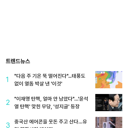
트렌드뉴스
"다음 주 기온 뚝 떨어진다"…태풍도
1
없이 열돔 박살 낸 '이것'
"이재명 탄핵, 얼마 안 남았다"...'윤석
2
열 탄핵' 맞힌 무당, '성지글' 등장
중국산 에어콘을 웃돈 주고 산다...유
3