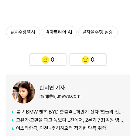
#광주광역시
#아트리아 AI
#자율주행 실증
0
0
한지연 기자
hanji@ajunews.com
볼보·BMW·벤츠·BYD 총출격...하반기 신차 '별들의 전쟁'
고유가·고환율 파고 높았다…진에어, 2분기 731억원 영업적자
이스타항공, 인천~후허하오터 정기편 단독 취항