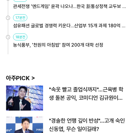
관세전쟁 '엔드게임' 윤곽 나오나…한국 新통상정책 교두보 활
용해야
17분전
섬유패션 글로벌 경쟁력 키운다…산업부 15개 과제 180억 지
원
18분전
농식품부, '천원의 아침밥' 참여 200개 대학 선정
아주PICK >
"속옷 빨고 졸업식까지"…근육병 학
생 돌본 공익, 코미디언 김규원이었
다
"경솔한 언행 깊이 반성"…고개 숙인
신동엽, 무슨 일이길래?