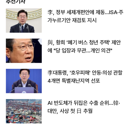
추천기사
李, 정부 세제개편안에 제동…ISA·주
가누르기안 재검토 지시
與, 황희 '폐기 버스 청년 주택' 제안
에 "당 입장과 무관…개인 의견"
李대통령, '호우피해' 안동·의성 관할
4개면 특별재난지역 선포
AI 반도체가 뒤집은 수출 순위…韓·
대만, 사상 첫 日 추월