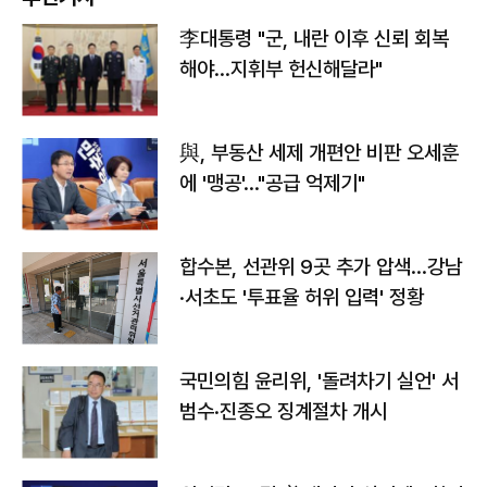
李대통령 "군, 내란 이후 신뢰 회복
해야…지휘부 헌신해달라"
與, 부동산 세제 개편안 비판 오세훈
에 '맹공'…"공급 억제기"
합수본, 선관위 9곳 추가 압색…강남
·서초도 '투표율 허위 입력' 정황
국민의힘 윤리위, '돌려차기 실언' 서
범수·진종오 징계절차 개시