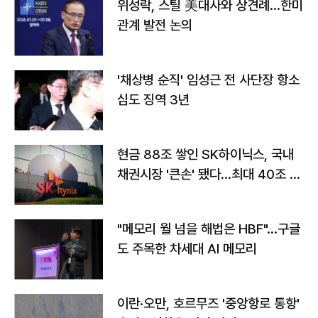
위성락, 스틸 美대사와 상견례…한미
관계 발전 논의
'채상병 순직' 임성근 전 사단장 항소
심도 징역 3년
현금 88조 쌓인 SK하이닉스, 국내
채권시장 '큰손' 됐다…최대 40조 투
자
"메모리 월 넘을 해법은 HBF"…구글
도 주목한 차세대 AI 메모리
이란·오만, 호르무즈 '중앙항로 통항'