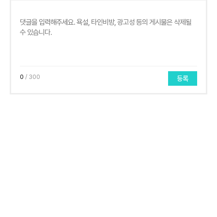
0
/ 300
등록