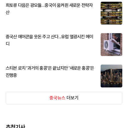
희토류 다음은 광모듈…중국이 움켜쥔 새로운 전략자
산
중국산 에어콘을 웃돈 주고 산다...유럽 열광시킨 메이
디
스티븐 로치 '과거의 홍콩'은 끝났지만 '새로운 홍콩'은
진행중
중국뉴스
더보기
추천기사