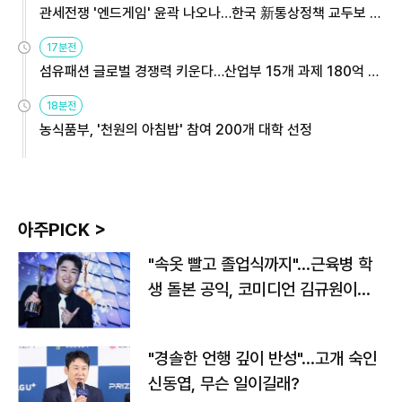
관세전쟁 '엔드게임' 윤곽 나오나…한국 新통상정책 교두보 활
용해야
17분전
섬유패션 글로벌 경쟁력 키운다…산업부 15개 과제 180억 지
원
18분전
농식품부, '천원의 아침밥' 참여 200개 대학 선정
아주PICK >
"속옷 빨고 졸업식까지"…근육병 학
생 돌본 공익, 코미디언 김규원이었
다
"경솔한 언행 깊이 반성"…고개 숙인
신동엽, 무슨 일이길래?