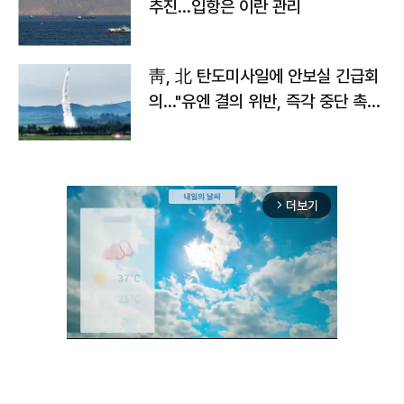
추진…입항은 이란 관리
靑, 北 탄도미사일에 안보실 긴급회
의…"유엔 결의 위반, 즉각 중단 촉
구"
더보기
arrow_forward_ios
Unmute