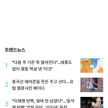
트렌드뉴스
"다음 주 기온 뚝 떨어진다"…태풍도
1
없이 열돔 박살 낸 '이것'
중국산 에어콘을 웃돈 주고 산다...유
2
럽 열광시킨 메이디
"이재명 탄핵, 얼마 안 남았다"...'윤석
3
열 탄핵' 맞힌 무당, '성지글' 등장