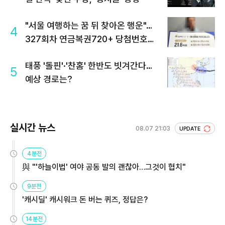
"서울 여행하는 꿈 뒤 찾아온 행운"…
4
327회차 연금복권720+ 당첨번호조
회 주목
태풍 '돌핀'·'찬홈' 한반도 빗겨간다…
5
예상 경로는?
실시간 뉴스
08.07 21:03
UPDATE
4분전
與 "'하늘이법' 여야 공동 발의 괜찮아…그것이 협치"
9분전
'캐시딜' 캐시워크 돈 버는 퀴즈, 정답은?
14분전