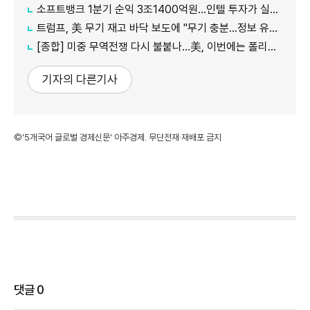
소프트뱅크 1분기 순익 3조1400억원…인텔 투자가 실적 견인
트럼프, 美 무기 재고 바닥 보도에 "무기 충분…정보 유출자에 장기형"
[종합] 미중 무역전쟁 다시 불붙나…美, 이번에는 폴리실리콘 관세 15% 추진
기자의 다른기사
©'5개국어 글로벌 경제신문' 아주경제. 무단전재·재배포 금지
댓글
0