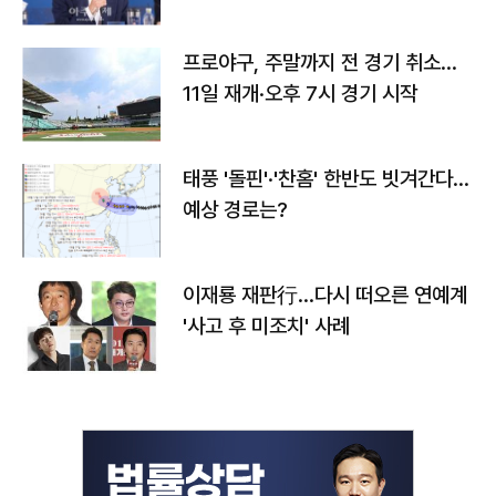
프로야구, 주말까지 전 경기 취소…
11일 재개·오후 7시 경기 시작
태풍 '돌핀'·'찬홈' 한반도 빗겨간다…
예상 경로는?
이재룡 재판行…다시 떠오른 연예계
'사고 후 미조치' 사례