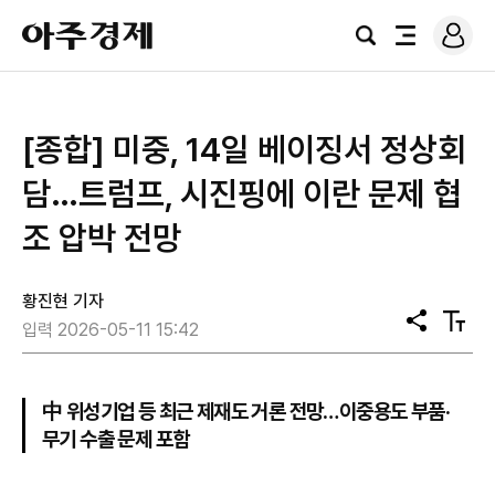
로
아
그
검
전
주
인
색
체
경
메
제
뉴
[종합] 미중, 14일 베이징서 정상회
담…트럼프, 시진핑에 이란 문제 협
조 압박 전망
황진현 기자
공
텍
입력 2026-05-11 15:42
유
스
트
크
기
中 위성기업 등 최근 제재도 거론 전망…이중용도 부품·
무기 수출 문제 포함