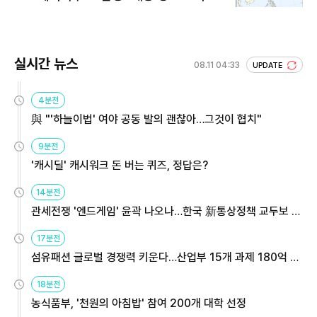
실시간 뉴스
08.11 04:33
UPDATE
4분전
與 "'하늘이법' 여야 공동 발의 괜찮아…그것이 협치"
9분전
'캐시딜' 캐시워크 돈 버는 퀴즈, 정답은?
14분전
관세전쟁 '엔드게임' 윤곽 나오나…한국 新통상정책 교두보 활
용해야
17분전
섬유패션 글로벌 경쟁력 키운다…산업부 15개 과제 180억 지
원
18분전
농식품부, '천원의 아침밥' 참여 200개 대학 선정