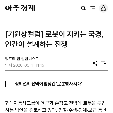
로
아
그
검
전
주
인
색
체
경
메
제
뉴
[기원상컬럼] 로봇이 지키는 국경,
인간이 설계하는 전쟁
앙트레 임 컬럼니스트
공
텍
입력 2026-05-11 11:15
유
스
트
크
기
— 정의선의 선택이 앞당긴 '로봇병사 시대'
현대자동차그룹이 육군과 손잡고 전방에 로봇을 투입
하는 방안을 검토하고 있다. 정찰·수색·경계·보급 등 비