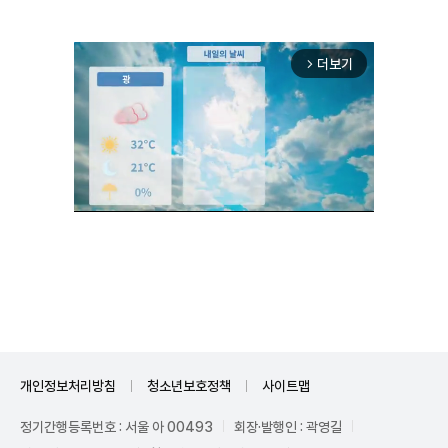
더보기
arrow_forward_ios
Mute
개인정보처리방침
청소년보호정책
사이트맵
정기간행등록번호 : 서울 아 00493
회장·발행인 : 곽영길