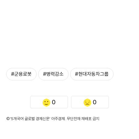
#군용로봇
#병력감소
#현대자동차그룹
0
0
©'5개국어 글로벌 경제신문' 아주경제. 무단전재·재배포 금지