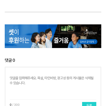
댓글
0
0
/ 300
등록