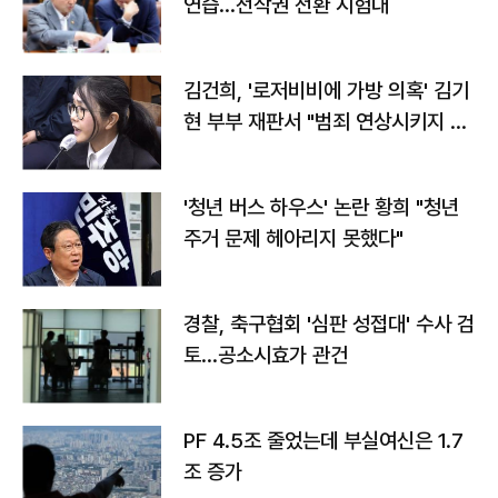
연습…전작권 전환 시험대
김건희, '로저비비에 가방 의혹' 김기
현 부부 재판서 "범죄 연상시키지 말
라"
'청년 버스 하우스' 논란 황희 "청년
주거 문제 헤아리지 못했다"
경찰, 축구협회 '심판 성접대' 수사 검
토…공소시효가 관건
PF 4.5조 줄었는데 부실여신은 1.7
조 증가