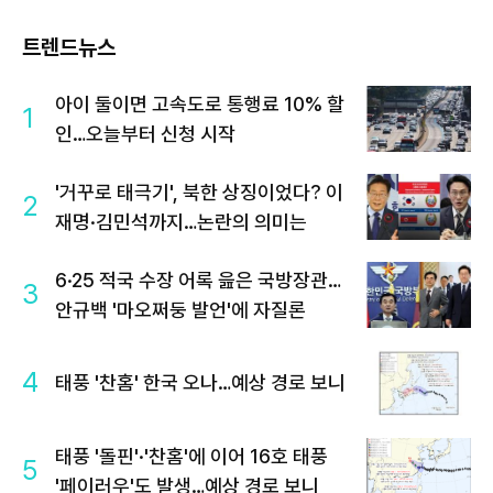
트렌드뉴스
아이 둘이면 고속도로 통행료 10% 할
1
인…오늘부터 신청 시작
'거꾸로 태극기', 북한 상징이었다? 이
2
재명·김민석까지…논란의 의미는
6·25 적국 수장 어록 읊은 국방장관…
3
안규백 '마오쩌둥 발언'에 자질론
4
태풍 '찬홈' 한국 오나…예상 경로 보니
태풍 '돌핀'·'찬홈'에 이어 16호 태풍
5
'페이러우'도 발생…예상 경로 보니