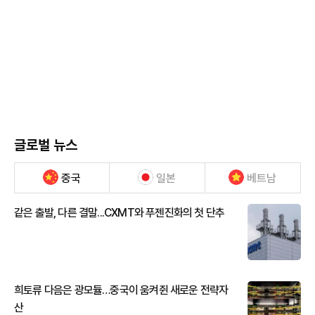
글로벌 뉴스
중국
일본
베트남
같은 출발, 다른 결말...CXMT와 푸젠진화의 첫 단추
희토류 다음은 광모듈…중국이 움켜쥔 새로운 전략자
산