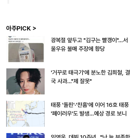
아주PICK >
광복절 앞두고 "김구는 빨갱이"…서
울우유 불매 주장에 황당
'거꾸로 태극기'에 분노한 김희철, 결
국 사과…"제 잘못"
태풍 '돌핀'·'찬홈'에 이어 16호 태풍
'페이러우'도 발생…예상 경로 보니
임영웅, 데뷔 10주년…"난 늘 부족한