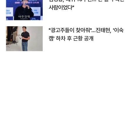
사람이었다"
"광고주들이 찾아줘"…진태현, '이숙
캠' 하차 후 근황 공개