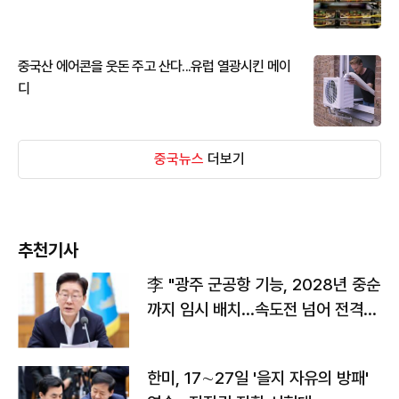
중국산 에어콘을 웃돈 주고 산다...유럽 열광시킨 메이
디
중국뉴스
더보기
추천기사
李 "광주 군공항 기능, 2028년 중순
까지 임시 배치…속도전 넘어 전격
전"
한미, 17∼27일 '을지 자유의 방패'