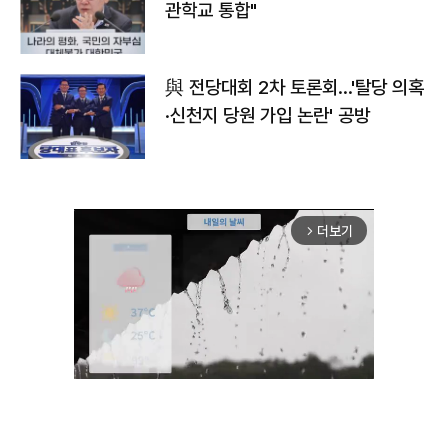
관학교 통합"
與 전당대회 2차 토론회…'탈당 의혹
·신천지 당원 가입 논란' 공방
더보기
arrow_forward_ios
Unmute