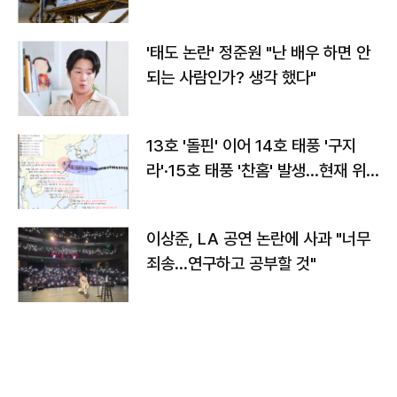
'태도 논란' 정준원 "난 배우 하면 안
되는 사람인가? 생각 했다"
13호 '돌핀' 이어 14호 태풍 '구지
라'·15호 태풍 '찬홈' 발생…현재 위
치와 이동경로는?
이상준, LA 공연 논란에 사과 "너무
죄송…연구하고 공부할 것"