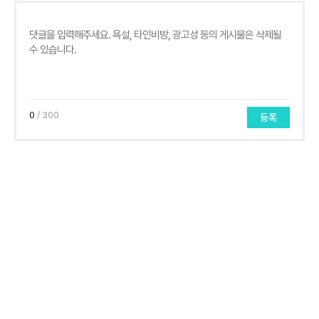
0
/ 300
등록