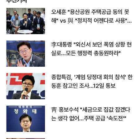
추천기사
오세훈 "용산공원 주택공급 동의 못
해" vs 與 "정치적 어젠다로 사용"
맞불
李대통령 "외신서 보던 폭염 상황 현
실로…모든 행정력 총동원하라"
종합특검, '계엄 당정대 회의 참석' 한
동훈 참고인 조사...12일 통보
靑 홍보수석 "세금으로 집값 잡겠다
는 생각 없어…주택 공급 '속도전'"