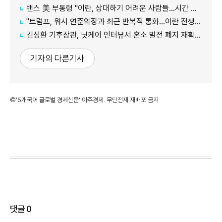
밴스 美 부통령 "이란, 상대하기 어려운 사람들…시간 걸릴 것"
"트럼프, 워시 연준의장과 최근 반복적 통화…이란 전쟁 등 자문 구해"
김성환 기후장관, 닛케이 인터뷰서 혼소 발전 폐지 재확인…"日 암모니아 조달 영향 전망"
기자의 다른기사
©'5개국어 글로벌 경제신문' 아주경제. 무단전재·재배포 금지
댓글
0