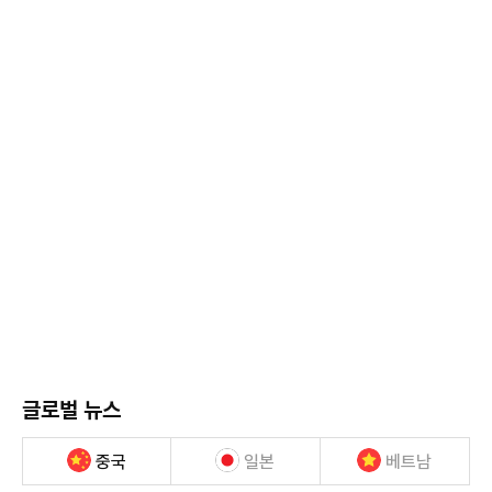
글로벌 뉴스
중국
일본
베트남