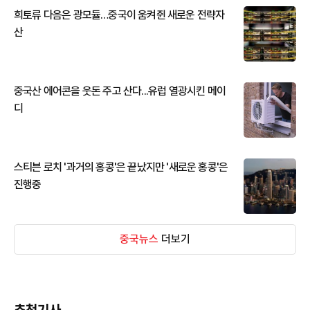
희토류 다음은 광모듈…중국이 움켜쥔 새로운 전략자
산
중국산 에어콘을 웃돈 주고 산다...유럽 열광시킨 메이
디
스티븐 로치 '과거의 홍콩'은 끝났지만 '새로운 홍콩'은
진행중
중국뉴스
더보기