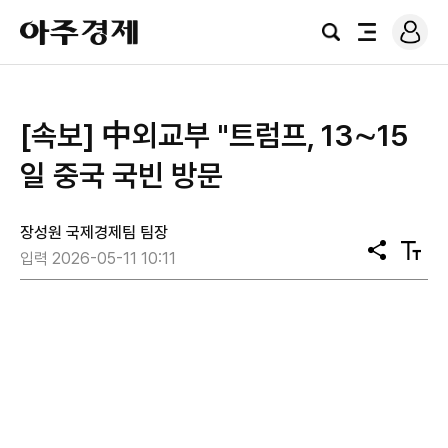
로
아
그
검
전
주
인
색
체
경
메
제
뉴
[속보] 中외교부 "트럼프, 13∼15
일 중국 국빈 방문
장성원 국제경제팀 팀장
공
텍
입력 2026-05-11 10:11
유
스
트
크
기