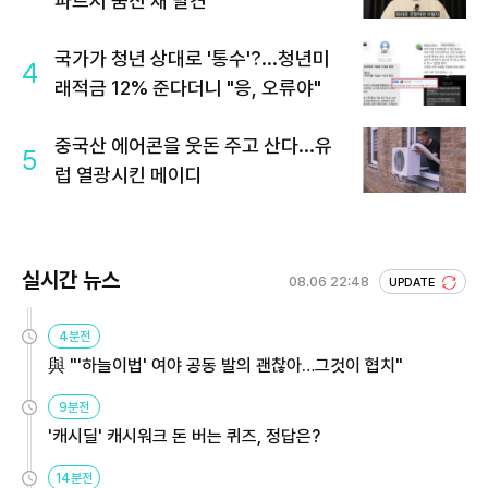
파트서 숨진 채 발견
국가가 청년 상대로 '통수'?...청년미
4
래적금 12% 준다더니 "응, 오류야"
중국산 에어콘을 웃돈 주고 산다...유
5
럽 열광시킨 메이디
실시간 뉴스
08.06 22:48
UPDATE
4분전
與 "'하늘이법' 여야 공동 발의 괜찮아…그것이 협치"
9분전
'캐시딜' 캐시워크 돈 버는 퀴즈, 정답은?
14분전