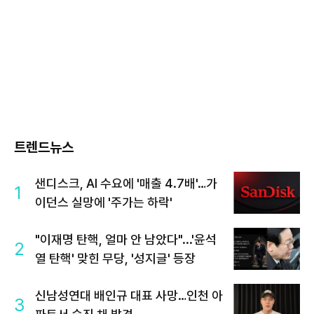
트렌드뉴스
샌디스크, AI 수요에 '매출 4.7배'…가
1
이던스 실망에 '주가는 하락'
"이재명 탄핵, 얼마 안 남았다"...'윤석
2
열 탄핵' 맞힌 무당, '성지글' 등장
신남성연대 배인규 대표 사망…인천 아
3