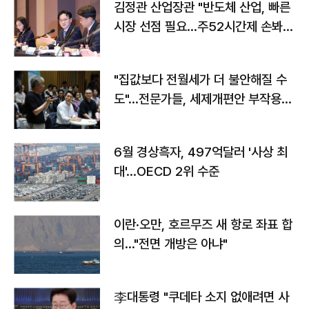
김정관 산업장관 "반도체 산업, 빠른
시장 선점 필요…주52시간제 손봐
야"
"집값보다 전월세가 더 불안해질 수
도"…전문가들, 세제개편안 부작용
우려
6월 경상흑자, 497억달러 '사상 최
대'…OECD 2위 수준
이란·오만, 호르무즈 새 항로 좌표 합
의…"전면 개방은 아냐"
李대통령 "쿠데타 소지 없애려면 사