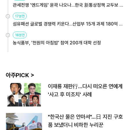
관세전쟁 '엔드게임' 윤곽 나오나…한국 新통상정책 교두보 활
용해야
17분전
섬유패션 글로벌 경쟁력 키운다…산업부 15개 과제 180억 지
원
18분전
농식품부, '천원의 아침밥' 참여 200개 대학 선정
아주PICK >
이재룡 재판行…다시 떠오른 연예계
'사고 후 미조치' 사례
"한국산 물은 안마셔"…日 지진 구호
품 보냈더니 비하한 누리꾼