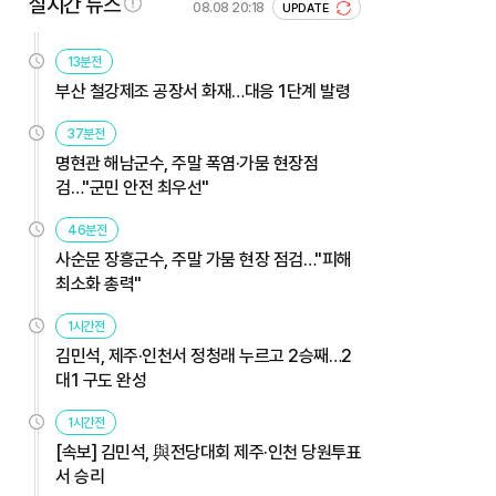
실시간 뉴스
08.08 20:18
UPDATE
13분전
부산 철강제조 공장서 화재…대응 1단계 발령
37분전
명현관 해남군수, 주말 폭염·가뭄 현장점
검…"군민 안전 최우선"
46분전
사순문 장흥군수, 주말 가뭄 현장 점검…"피해
최소화 총력"
1시간전
김민석, 제주·인천서 정청래 누르고 2승째…2
대1 구도 완성
1시간전
[속보] 김민석, 與전당대회 제주·인천 당원투표
서 승리