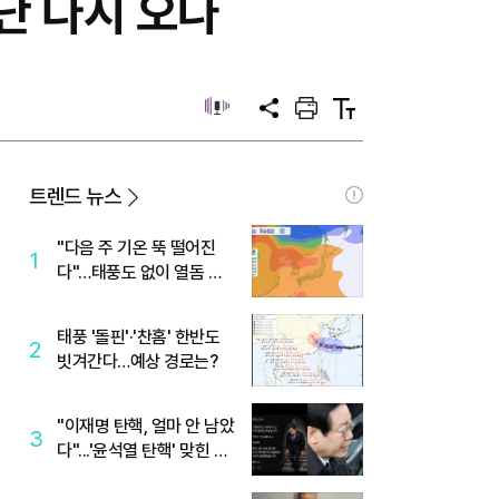
난 다시 오나
공
프
텍
유
린
스
트
트
크
기
트렌드 뉴스
"다음 주 기온 뚝 떨어진
1
다"…태풍도 없이 열돔 박
살 낸 '이것'
태풍 '돌핀'·'찬홈' 한반도
2
빗겨간다…예상 경로는?
"이재명 탄핵, 얼마 안 남았
3
다"...'윤석열 탄핵' 맞힌 무
당, '성지글' 등장