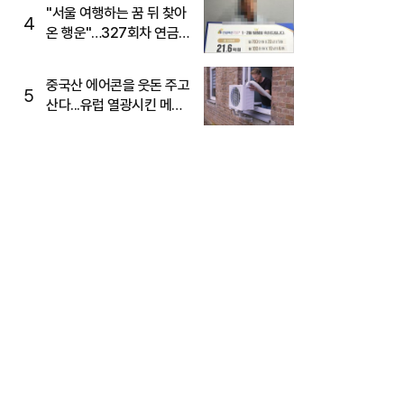
"서울 여행하는 꿈 뒤 찾아
4
온 행운"…327회차 연금
복권720+ 당첨번호조회
주목
중국산 에어콘을 웃돈 주고
5
산다...유럽 열광시킨 메이
디