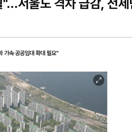
"…서울도 격차 급감, 전세
 가속·공공임대 확대 필요"
이
미
지
확
대