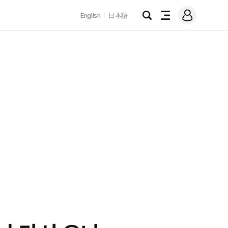
로
English
日本語
그
검
전
인
색
체
메
뉴