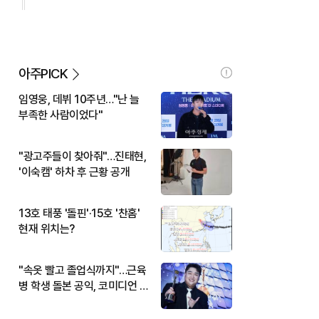
아주PICK
임영웅, 데뷔 10주년…"난 늘
부족한 사람이었다"
"광고주들이 찾아줘"…진태현,
'이숙캠' 하차 후 근황 공개
13호 태풍 '돌핀'·15호 '찬홈'
현재 위치는?
"속옷 빨고 졸업식까지"…근육
병 학생 돌본 공익, 코미디언 김
규원이었다