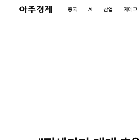
아
중국
AI
산업
재테크
주
경
제