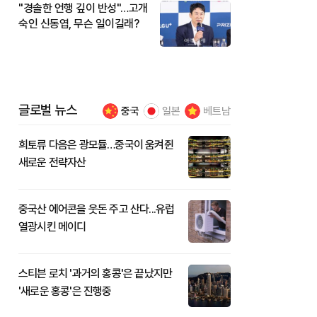
"경솔한 언행 깊이 반성"…고개
숙인 신동엽, 무슨 일이길래?
글로벌 뉴스
중국
일본
베트남
희토류 다음은 광모듈…중국이 움켜쥔
새로운 전략자산
중국산 에어콘을 웃돈 주고 산다...유럽
열광시킨 메이디
스티븐 로치 '과거의 홍콩'은 끝났지만
'새로운 홍콩'은 진행중