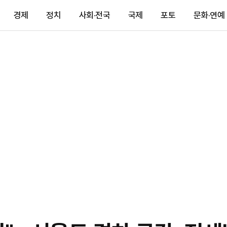
경제
정치
사회·전국
국제
포토
문화·연예