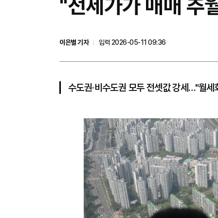
"전세가가 매매 추월
이은별 기자
입력 2026-05-11 09:36
수도권·비수도권 모두 전셋값 강세…"월세화