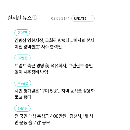
실시간 뉴스
08.09 21:41
UPDATE
21분전
김병삼 영천시장, 국회로 향했다…'마사회 본사
이전·광역철도' 사수 총력전
32분전
트럼프 측근 경영 美 석유회사, 그린란드 승인
없이 시추장비 반입
42분전
시민 평가받은 '구미 5味'…지역 농식품 상용화
물꼬 텄다
1시간전
전 국민 대상 총상금 400만원...김천시, '새 시
민 운동 슬로건' 공모