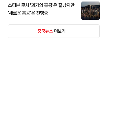
스티븐 로치 '과거의 홍콩'은 끝났지만
'새로운 홍콩'은 진행중
중국뉴스
더보기