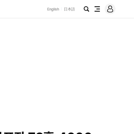
로
English
日本語
그
검
전
인
색
체
메
뉴