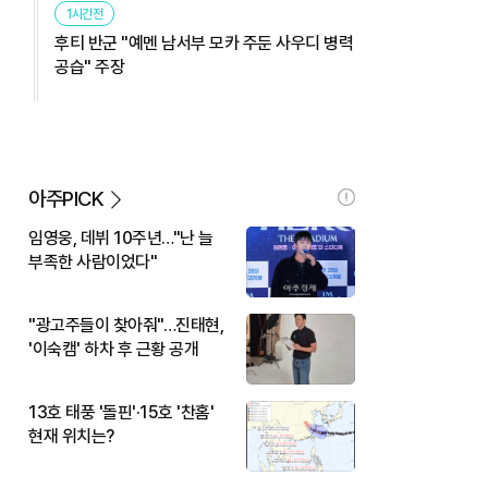
1시간전
후티 반군 "예멘 남서부 모카 주둔 사우디 병력
공습" 주장
아주PICK
임영웅, 데뷔 10주년…"난 늘
부족한 사람이었다"
"광고주들이 찾아줘"…진태현,
'이숙캠' 하차 후 근황 공개
13호 태풍 '돌핀'·15호 '찬홈'
현재 위치는?