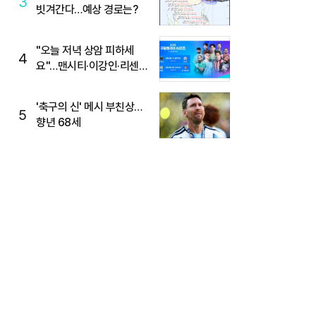
3
빗겨간다…예상 경로는?
"오늘 저녁 상암 피하세
4
요"…맨시티·이강인·리센느
뜬다, 6호선 혼잡 예상
'축구의 신' 메시 부친상…
5
향년 68세