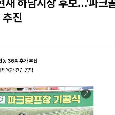
이현재 하남시장 후보…'파크골
 추진
·선동 36홀 추가 추진
내체육관 건립 공약
이
미
지