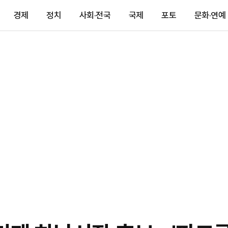
경제
정치
사회·전국
국제
포토
문화·연예