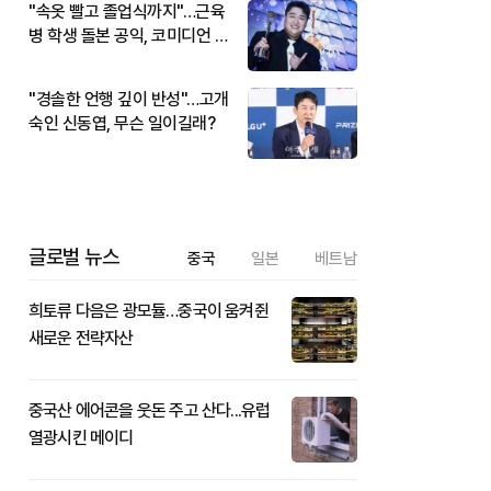
"속옷 빨고 졸업식까지"…근육
병 학생 돌본 공익, 코미디언 김
규원이었다
"경솔한 언행 깊이 반성"…고개
숙인 신동엽, 무슨 일이길래?
글로벌 뉴스
중국
일본
베트남
희토류 다음은 광모듈…중국이 움켜쥔
새로운 전략자산
중국산 에어콘을 웃돈 주고 산다...유럽
열광시킨 메이디