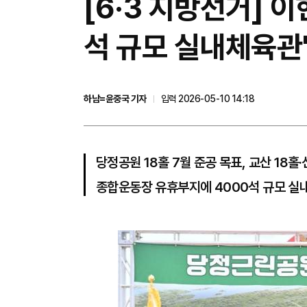
[6·3 지방선거] 
석 규모 실내체육관'
하남=윤중국 기자
입력 2026-05-10 14:18
당정공원 18홀 7월 준공 목표, 교산 18홀
종합운동장 유휴부지에 4000석 규모 실