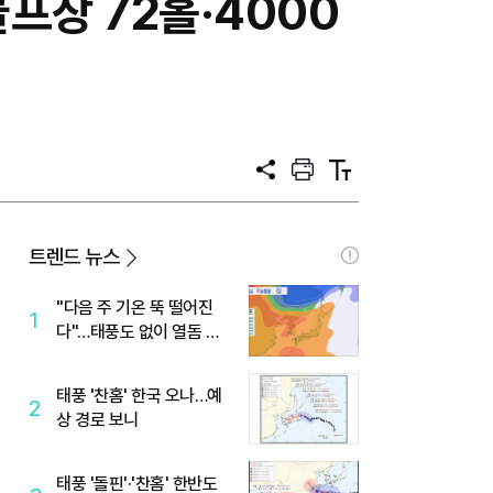
프장 72홀·4000
공
프
텍
유
린
스
트
트
크
기
트렌드 뉴스
"다음 주 기온 뚝 떨어진
1
다"…태풍도 없이 열돔 박
살 낸 '이것'
태풍 '찬홈' 한국 오나…예
2
상 경로 보니
태풍 '돌핀'·'찬홈' 한반도