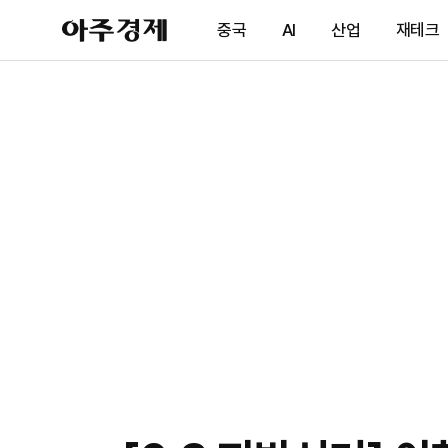
아
중국
AI
산업
재테크
주
경
제