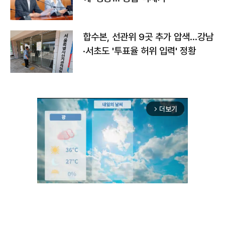
합수본, 선관위 9곳 추가 압색…강남
·서초도 '투표율 허위 입력' 정황
더보기
arrow_forward_ios
Unmute