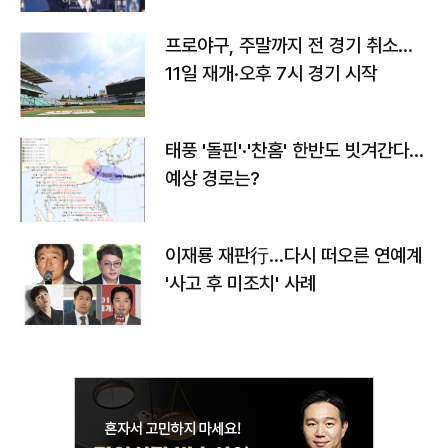
프로야구, 주말까지 전 경기 취소…
11일 재개·오후 7시 경기 시작
태풍 '돌핀'·'찬홈' 한반도 빗겨간다…
예상 경로는?
이재룡 재판行…다시 떠오른 연예계
'사고 후 미조치' 사례