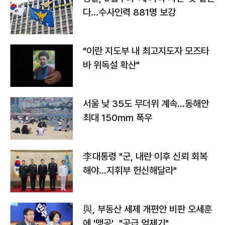
다…수사인력 881명 보강
"이란 지도부 내 최고지도자 모즈타
바 위독설 확산"
서울 낮 35도 무더위 계속…동해안
최대 150㎜ 폭우
李대통령 "군, 내란 이후 신뢰 회복
해야…지휘부 헌신해달라"
與, 부동산 세제 개편안 비판 오세훈
에 '맹공'…"공급 억제기"