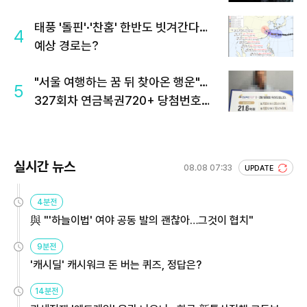
태풍 '돌핀'·'찬홈' 한반도 빗겨간다…
4
예상 경로는?
"서울 여행하는 꿈 뒤 찾아온 행운"…
5
327회차 연금복권720+ 당첨번호조
회 주목
실시간 뉴스
08.08 07:33
UPDATE
4분전
與 "'하늘이법' 여야 공동 발의 괜찮아…그것이 협치"
9분전
'캐시딜' 캐시워크 돈 버는 퀴즈, 정답은?
14분전