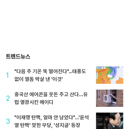
트렌드뉴스
"다음 주 기온 뚝 떨어진다"…태풍도
1
없이 열돔 박살 낸 '이것'
중국산 에어콘을 웃돈 주고 산다...유
2
럽 열광시킨 메이디
"이재명 탄핵, 얼마 안 남았다"...'윤석
3
열 탄핵' 맞힌 무당, '성지글' 등장