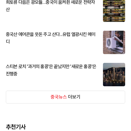
희토류 다음은 광모듈…중국이 움켜쥔 새로운 전략자
산
중국산 에어콘을 웃돈 주고 산다...유럽 열광시킨 메이
디
스티븐 로치 '과거의 홍콩'은 끝났지만 '새로운 홍콩'은
진행중
중국뉴스
더보기
추천기사