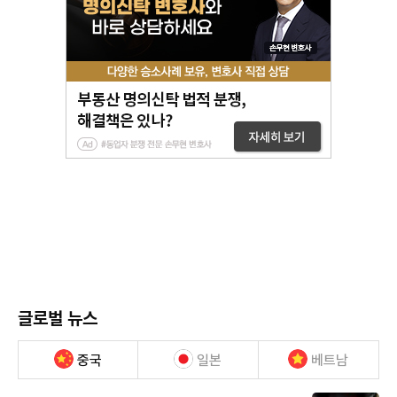
글로벌 뉴스
중국
일본
베트남