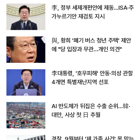
李, 정부 세제개편안에 제동…ISA·주
가누르기안 재검토 지시
與, 황희 '폐기 버스 청년 주택' 제안
에 "당 입장과 무관…개인 의견"
李대통령, '호우피해' 안동·의성 관할
4개면 특별재난지역 선포
AI 반도체가 뒤집은 수출 순위…韓·
대만, 사상 첫 日 추월
경찰, 9월부터 '제 가족 사건' 못 맡는