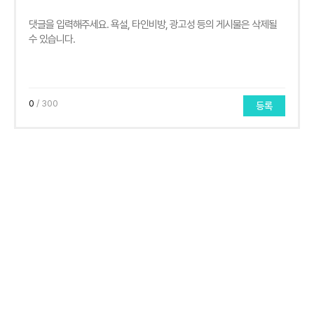
0
/ 300
등록