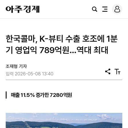
로
아
그
검
전
주
인
색
체
경
메
제
뉴
한국콜마, K-뷰티 수출 호조에 1분
기 영업익 789억원…역대 최대
조재형 기자
공
텍
입력 2026-05-08 13:40
유
스
트
크
기
매출 11.5% 증가한 7280억원