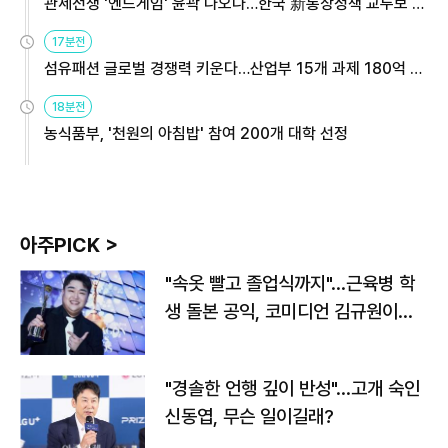
관세전쟁 '엔드게임' 윤곽 나오나…한국 新통상정책 교두보 활
용해야
17분전
섬유패션 글로벌 경쟁력 키운다…산업부 15개 과제 180억 지
원
18분전
농식품부, '천원의 아침밥' 참여 200개 대학 선정
아주PICK >
"속옷 빨고 졸업식까지"…근육병 학
생 돌본 공익, 코미디언 김규원이었
다
"경솔한 언행 깊이 반성"…고개 숙인
신동엽, 무슨 일이길래?