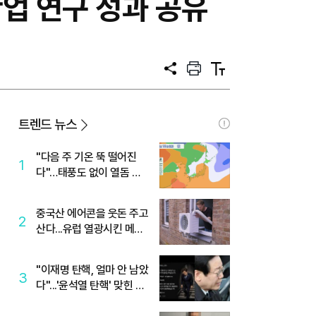
업 연구 성과 공유
공
프
텍
유
린
스
트
트
크
기
트렌드 뉴스
"다음 주 기온 뚝 떨어진
1
다"…태풍도 없이 열돔 박
살 낸 '이것'
중국산 에어콘을 웃돈 주고
2
산다...유럽 열광시킨 메이
디
"이재명 탄핵, 얼마 안 남았
3
다"...'윤석열 탄핵' 맞힌 무
당, '성지글' 등장