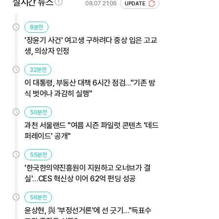
실시간 뉴스
08.07 21:06
UPDATE
8분전
'장윤기 사건' 여고생 구하려다 중상 입은 고교
생, 의상자 인정
32분전
이 대통령, 부동산 대책 6시간 점검…"기존 방
식 벗어나 과감히 실행"
50분전
과천 서울랜드 "여름 시즌 파일럿 콘텐츠 '데드
퍼레이드' 공개"
55분전
'한국한의약진흥원이 지원하고 오너브가 결
실'…CES 혁신상 이어 62억 펀딩 성공
56분전
윤상현, 與 '부정선거론'에 선 긋기…"득표수