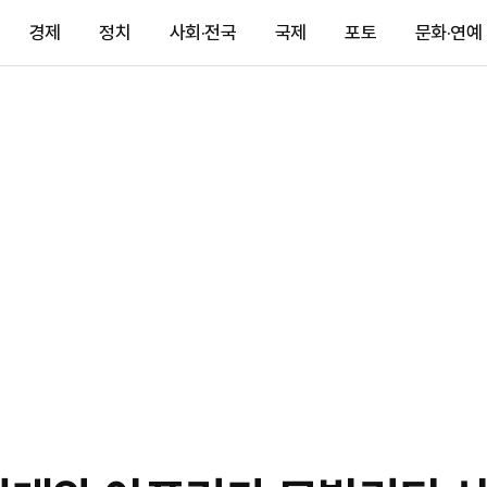
경제
정치
사회·전국
국제
포토
문화·연예