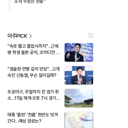
조작 주장은 선동"
아주PICK
"속옷 빨고 졸업식까지"…근육
병 학생 돌본 공익, 코미디언 김
규원이었다
"경솔한 언행 깊이 반성"…고개
숙인 신동엽, 무슨 일이길래?
프로야구, 주말까지 전 경기 취
소…11일 재개·오후 7시 경기
시작
태풍 '돌핀'·'찬홈' 한반도 빗겨
간다…예상 경로는?