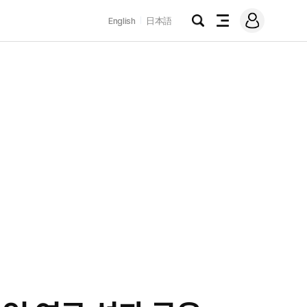
로
English
日本語
그
검
전
인
색
체
메
뉴