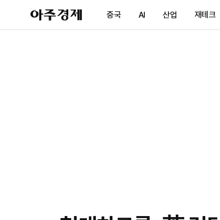
아
중국
AI
산업
재테크
주
경
제