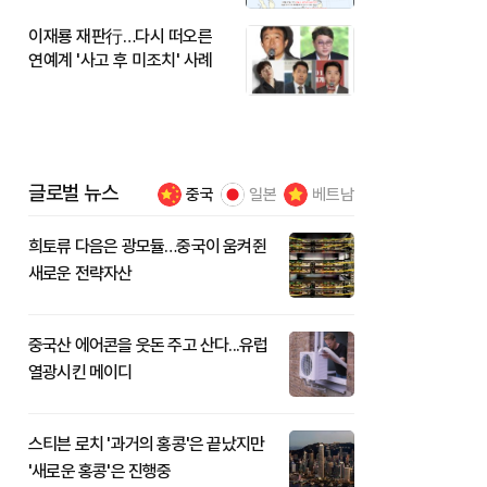
이재룡 재판行…다시 떠오른
연예계 '사고 후 미조치' 사례
글로벌 뉴스
중국
일본
베트남
희토류 다음은 광모듈…중국이 움켜쥔
새로운 전략자산
중국산 에어콘을 웃돈 주고 산다...유럽
열광시킨 메이디
스티븐 로치 '과거의 홍콩'은 끝났지만
'새로운 홍콩'은 진행중