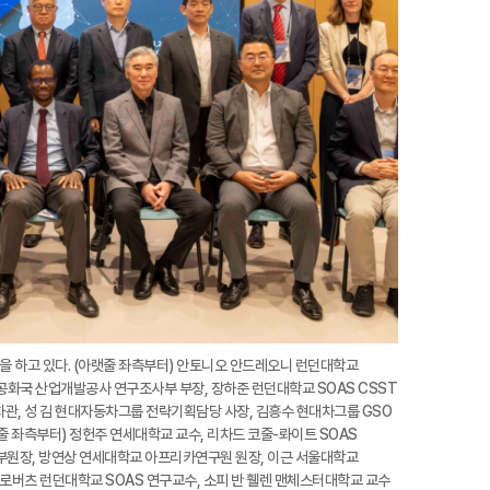
영을 하고 있다. (아랫줄 좌측부터) 안토니오 안드레오니 런던대학교
공화국 산업개발공사 연구조사부 부장, 장하준 런던대학교 SOAS CSST
관, 성 김 현대자동차그룹 전략기획담당 사장, 김흥수 현대차그룹 GSO
줄 좌측부터) 정헌주 연세대학교 교수, 리차드 코줄-롸이트 SOAS
부원장, 방연상 연세대학교 아프리카연구원 원장, 이근 서울대학교
로버츠 런던대학교 SOAS 연구교수, 소피 반 휄렌 맨체스터대학교 교수