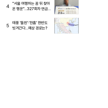
"서울 여행하는 꿈 뒤 찾아
4
온 행운"…327회차 연금
복권720+ 당첨번호조회
주목
태풍 '돌핀'·'찬홈' 한반도
5
빗겨간다…예상 경로는?