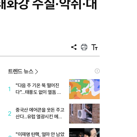
태화강 수질·악취·대
공
프
텍
유
린
스
트
트
크
기
트렌드 뉴스
"다음 주 기온 뚝 떨어진
1
다"…태풍도 없이 열돔 박
살 낸 '이것'
중국산 에어콘을 웃돈 주고
2
산다...유럽 열광시킨 메이
디
"이재명 탄핵, 얼마 안 남았