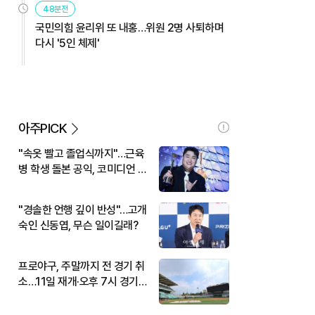
48분전
국민의힘 윤리위 또 내홍…위원 2명 사퇴하며
다시 '5인 체제'
아주PICK
"속옷 빨고 졸업식까지"…근육
병 학생 돌본 공익, 코미디언 김
규원이었다
"경솔한 언행 깊이 반성"…고개
숙인 신동엽, 무슨 일이길래?
프로야구, 주말까지 전 경기 취
소…11일 재개·오후 7시 경기
시작