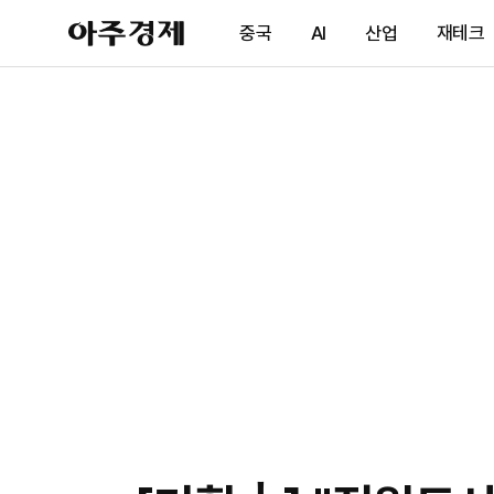
아
중국
AI
산업
재테크
주
경
제