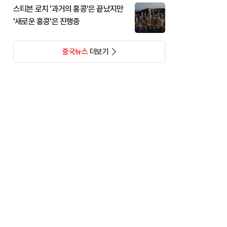
스티븐 로치 '과거의 홍콩'은 끝났지만
'새로운 홍콩'은 진행중
중국뉴스
더보기