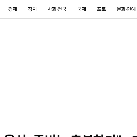
경제
정치
사회·전국
국제
포토
문화·연예