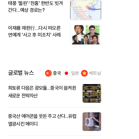
태풍 '돌핀'·'찬홈' 한반도 빗겨
간다…예상 경로는?
이재룡 재판行…다시 떠오른
연예계 '사고 후 미조치' 사례
글로벌 뉴스
중국
일본
베트남
희토류 다음은 광모듈…중국이 움켜쥔
새로운 전략자산
중국산 에어콘을 웃돈 주고 산다...유럽
열광시킨 메이디