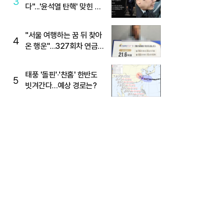
3
다"...'윤석열 탄핵' 맞힌 무
당, '성지글' 등장
"서울 여행하는 꿈 뒤 찾아
4
온 행운"…327회차 연금
복권720+ 당첨번호조회
주목
태풍 '돌핀'·'찬홈' 한반도
5
빗겨간다…예상 경로는?