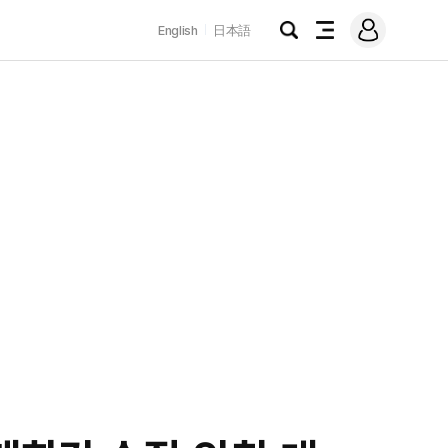
로
English
日本語
그
검
전
인
색
체
메
뉴