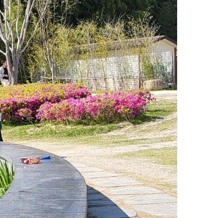
미
지
확
대