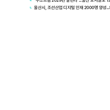
"수소트램 2029년 달린다"…울산 도시철도 
울산시, 조선산업 디지털 인재 2000명 양성…