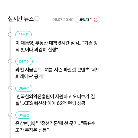
실시간 뉴스
08.07 20:49
UPDATE
16분전
이 대통령, 부동산 대책 6시간 점검…"기존 방
식 벗어나 과감히 실행"
34분전
과천 서울랜드 "여름 시즌 파일럿 콘텐츠 '데드
퍼레이드' 공개"
38분전
'한국한의약진흥원이 지원하고 오너브가 결
실'…CES 혁신상 이어 62억 펀딩 성공
39분전
윤상현, 與 '부정선거론'에 선 긋기…"득표수
조작 주장은 선동"