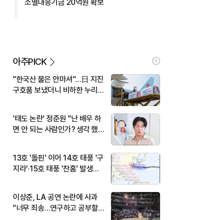
소멸대응기금 20억원 확보
아주PICK
"한국산 물은 안마셔"…日 지진
구호품 보냈더니 비하한 누리
꾼
'태도 논란' 정준원 "난 배우 하
면 안 되는 사람인가? 생각 했
다"
13호 '돌핀' 이어 14호 태풍 '구
지라'·15호 태풍 '찬홈' 발생…
현재 위치와 이동경로는?
이상준, LA 공연 논란에 사과
"너무 죄송…연구하고 공부할
것"