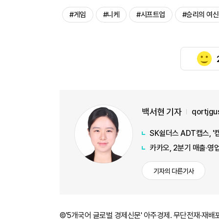
#게임
#니케
#시프트업
#승리의 여신
백서현 기자
qortjg
SK쉴더스 ADT캡스, 
카카오, 2분기 매출·영
기자의 다른기사
©'5개국어 글로벌 경제신문' 아주경제. 무단전재·재배