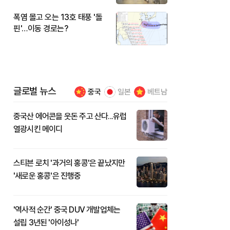
폭염 몰고 오는 13호 태풍 '돌
핀'…이동 경로는?
글로벌 뉴스
중국
일본
베트남
중국산 에어콘을 웃돈 주고 산다...유럽
열광시킨 메이디
스티븐 로치 '과거의 홍콩'은 끝났지만
'새로운 홍콩'은 진행중
'역사적 순간' 중국 DUV 개발업체는
설립 3년된 '아이성나'