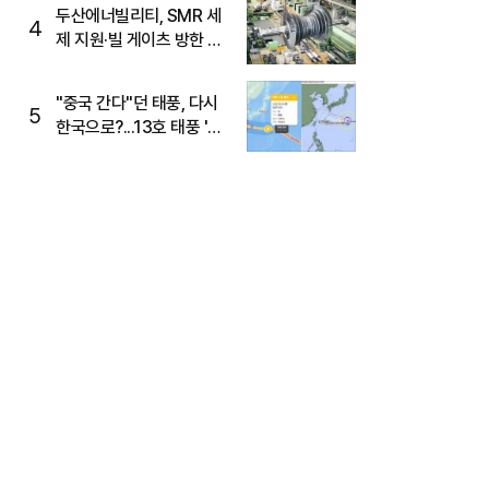
두산에너빌리티, SMR 세
4
제 지원·빌 게이츠 방한 기
대에 5%대 강세
"중국 간다"던 태풍, 다시
5
한국으로?...13호 태풍 '돌
핀' 방향 급전환