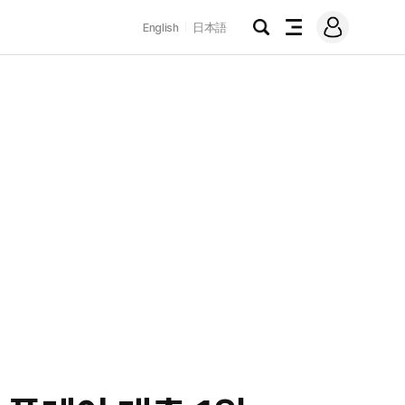
로
English
日本語
그
검
전
인
색
체
메
뉴