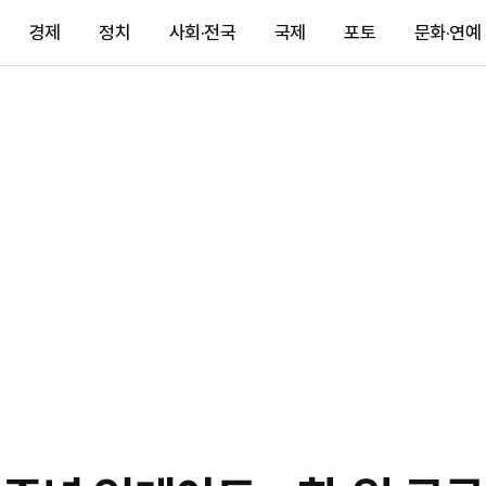
경제
정치
사회·전국
국제
포토
문화·연예