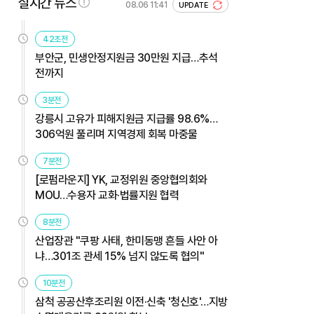
실시간 뉴스
08.06 11:41
UPDATE
42초전
부안군, 민생안정지원금 30만원 지급…추석
전까지
3분전
강릉시 고유가 피해지원금 지급률 98.6%…
306억원 풀리며 지역경제 회복 마중물
7분전
[로펌라운지] YK, 교정위원 중앙협의회와
MOU…수용자 교화·법률지원 협력
8분전
산업장관 "쿠팡 사태, 한미동맹 흔들 사안 아
냐…301조 관세 15% 넘지 않도록 협의"
10분전
삼척 공공산후조리원 이전·신축 '청신호'…지방