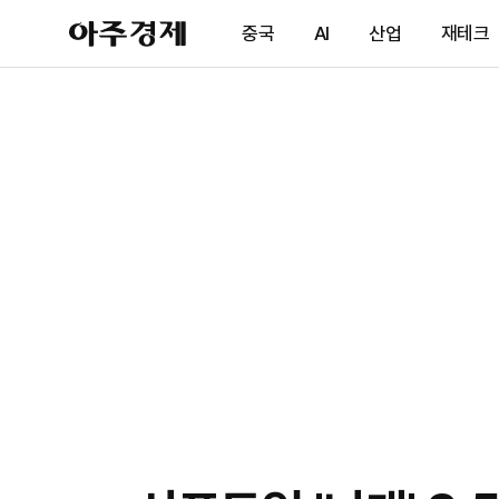
아
중국
AI
산업
재테크
주
경
제