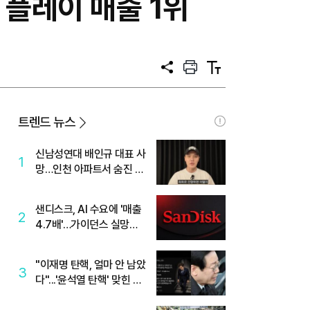
 플레이 매출 1위
공
프
텍
유
린
스
트
트
크
기
트렌드 뉴스
신남성연대 배인규 대표 사
1
망…인천 아파트서 숨진 채
발견
샌디스크, AI 수요에 '매출
2
4.7배'…가이던스 실망에
'주가는 하락'
"이재명 탄핵, 얼마 안 남았
3
다"...'윤석열 탄핵' 맞힌 무
당, '성지글' 등장