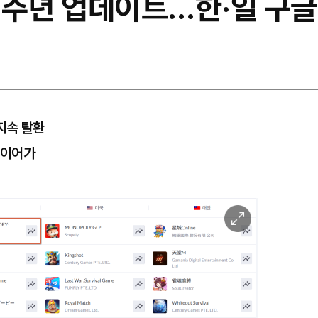
.5주년 업데이트…한·일 구글
지속 탈환
 이어가
이
미
지
확
대