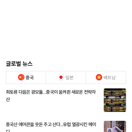
글로벌 뉴스
중국
일본
베트남
희토류 다음은 광모듈…중국이 움켜쥔 새로운 전략자
산
중국산 에어콘을 웃돈 주고 산다...유럽 열광시킨 메이
디