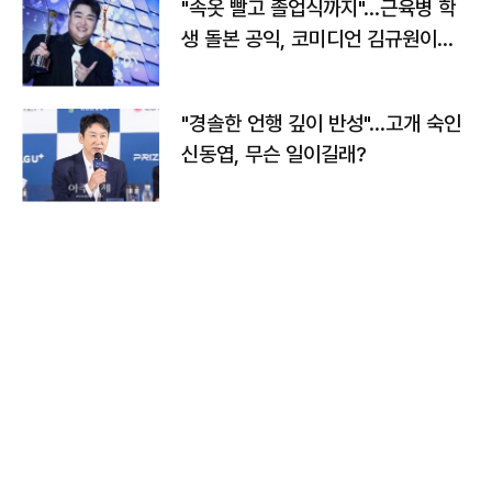
"속옷 빨고 졸업식까지"…근육병 학
생 돌본 공익, 코미디언 김규원이었
다
"경솔한 언행 깊이 반성"…고개 숙인
신동엽, 무슨 일이길래?