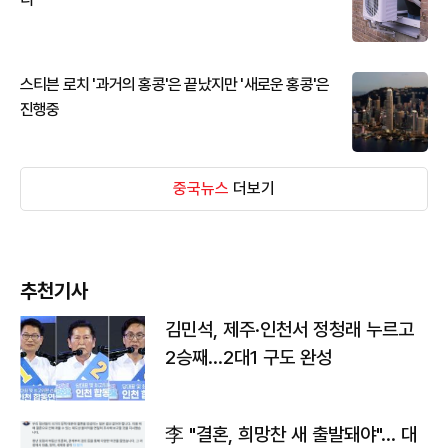
스티븐 로치 '과거의 홍콩'은 끝났지만 '새로운 홍콩'은
진행중
중국뉴스
더보기
추천기사
김민석, 제주·인천서 정청래 누르고
2승째…2대1 구도 완성
李 "결혼, 희망찬 새 출발돼야"… 대