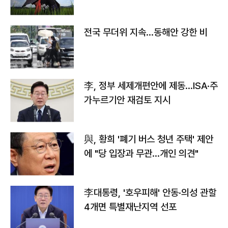
전국 무더위 지속…동해안 강한 비
李, 정부 세제개편안에 제동…ISA·주
가누르기안 재검토 지시
與, 황희 '폐기 버스 청년 주택' 제안
에 "당 입장과 무관…개인 의견"
李대통령, '호우피해' 안동·의성 관할
4개면 특별재난지역 선포