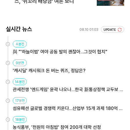
스, '쥐꼬리 배당금' 여론 보니
실시간 뉴스
08.10 01:03
UPDATE
4분전
與 "'하늘이법' 여야 공동 발의 괜찮아…그것이 협치"
9분전
'캐시딜' 캐시워크 돈 버는 퀴즈, 정답은?
14분전
관세전쟁 '엔드게임' 윤곽 나오나…한국 新통상정책 교두보 활
용해야
17분전
섬유패션 글로벌 경쟁력 키운다…산업부 15개 과제 180억 지
원
18분전
농식품부, '천원의 아침밥' 참여 200개 대학 선정