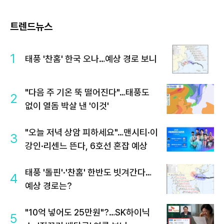
트렌드뉴스
1
태풍 '찬홈' 한국 오나…예상 경로 보니
"다음 주 기온 뚝 떨어진다"…태풍도
2
없이 열돔 박살 낸 '이것'
"오늘 저녁 상암 피하세요"…맨시티·이
3
강인·리센느 뜬다, 6호선 혼잡 예상
태풍 '돌핀'·'찬홈' 한반도 빗겨간다…
4
예상 경로는?
"10억 넣어도 25만원"?…SK하이닉
5