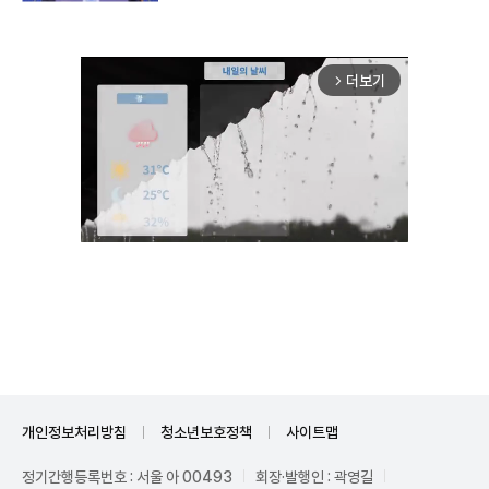
더보기
arrow_forward_ios
Unmute
개인정보처리방침
청소년보호정책
사이트맵
정기간행등록번호 : 서울 아 00493
회장·발행인 : 곽영길