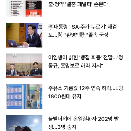
출·청약 '결혼 페널티' 손본다
李대통령 'ISA·주가 누르기' 재검
토…與 "환영" 野 "졸속 국정"
이임생이 밝힌 '빵집 회동' 전말…"정
몽규, 홍명보로 하라 지시"
주유소 기름값 12주 연속 하락…L당
1800원대 유지
불볕더위에 온열질환자 202명 발
생…3명 숨져