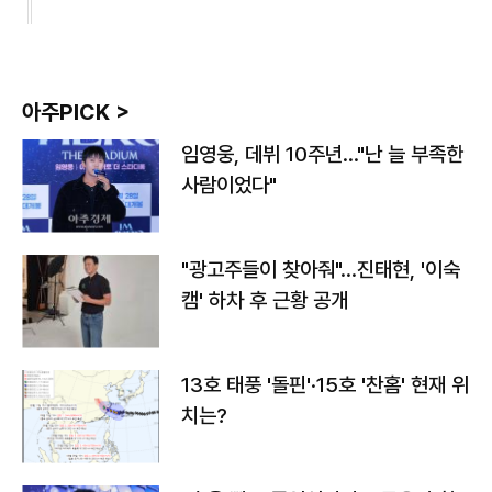
아주PICK >
임영웅, 데뷔 10주년…"난 늘 부족한
사람이었다"
"광고주들이 찾아줘"…진태현, '이숙
캠' 하차 후 근황 공개
13호 태풍 '돌핀'·15호 '찬홈' 현재 위
치는?