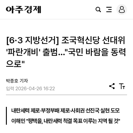
로
아
그
검
전
주
인
색
체
경
메
제
뉴
[6·3 지방선거] 조국혁신당 선대위
'파란개비' 출범…"국민 바람을 동력
으로"
박종호 기자
공
텍
입력 2026-04-26 16:22
유
스
트
크
기
내란세력 제로·부정부패 제로·사회권 선진국 실현 도모
이해민 "평택을, 내란세력 척결 목표 이루는 지역 될 것"