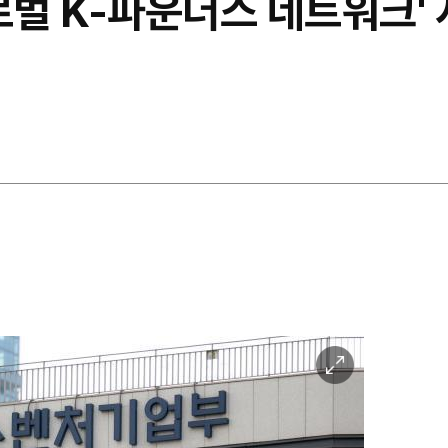
로벌 K-파운더스 네트워크' 
이
미
지