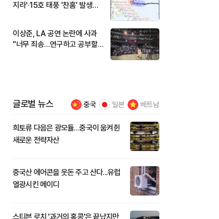
지라'·15호 태풍 '찬홈' 발생…
현재 위치와 이동경로는?
이상준, LA 공연 논란에 사과
"너무 죄송…연구하고 공부할
것"
글로벌 뉴스
중국
일본
베트남
희토류 다음은 광모듈…중국이 움켜쥔
새로운 전략자산
중국산 에어콘을 웃돈 주고 산다...유럽
열광시킨 메이디
스티븐 로치 '과거의 홍콩'은 끝났지만