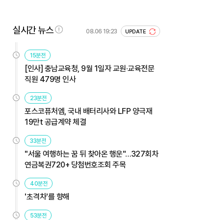
실시간 뉴스
08.06 19:23
UPDATE
15분전
[인사] 충남교육청, 9월 1일자 교원·교육전문
직원 479명 인사
23분전
포스코퓨처엠, 국내 배터리사와 LFP 양극재
19만t 공급계약 체결
33분전
"서울 여행하는 꿈 뒤 찾아온 행운"…327회차
연금복권720+ 당첨번호조회 주목
40분전
'초격차'를 향해
53분전