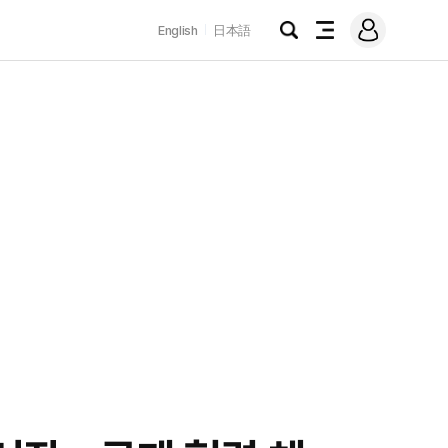
로
English
日本語
그
검
전
인
색
체
메
뉴