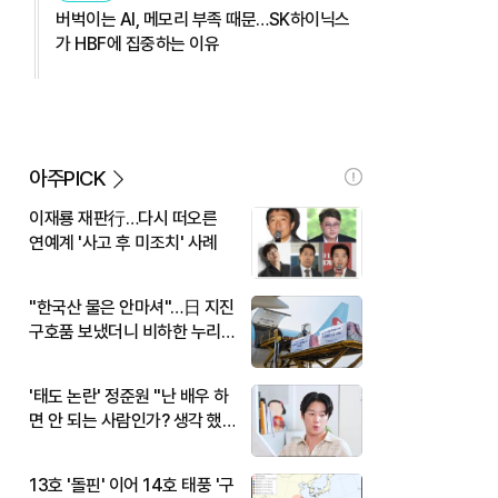
버벅이는 AI, 메모리 부족 때문…SK하이닉스
가 HBF에 집중하는 이유
아주PICK
이재룡 재판行…다시 떠오른
연예계 '사고 후 미조치' 사례
"한국산 물은 안마셔"…日 지진
구호품 보냈더니 비하한 누리
꾼
'태도 논란' 정준원 "난 배우 하
면 안 되는 사람인가? 생각 했
다"
13호 '돌핀' 이어 14호 태풍 '구