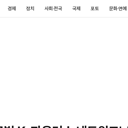
경제
정치
사회·전국
국제
포토
문화·연예