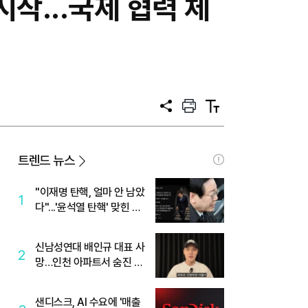
시작...국제 협력 체
공
프
텍
유
린
스
트
트
크
기
트렌드 뉴스
"이재명 탄핵, 얼마 안 남았
1
다"...'윤석열 탄핵' 맞힌 무
당, '성지글' 등장
신남성연대 배인규 대표 사
2
망…인천 아파트서 숨진 채
발견
샌디스크, AI 수요에 '매출