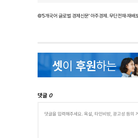
©'5개국어 글로벌 경제신문' 아주경제. 무단전재·재배
댓글
0