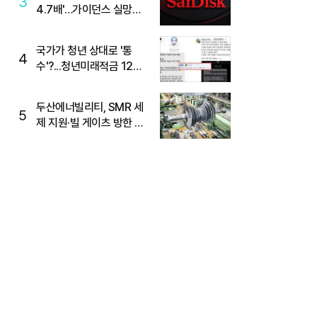
3
4.7배'…가이던스 실망에
'주가는 하락'
국가가 청년 상대로 '통
4
수'?...청년미래적금 12%
준다더니 "응, 오류야"
두산에너빌리티, SMR 세
5
제 지원·빌 게이츠 방한 기
대에 5%대 강세