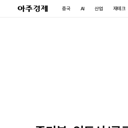
아
중국
AI
산업
재테크
주
경
제