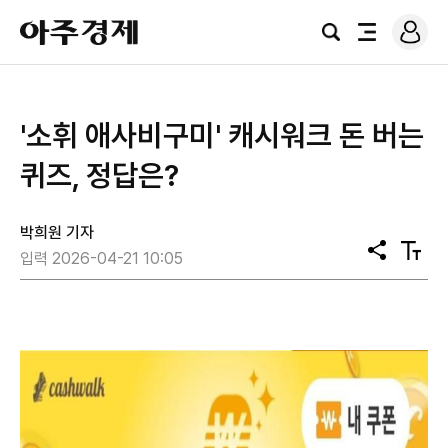
로
아
그
검
전
주
인
색
체
경
메
제
뉴
'소휘 애사비구미' 캐시워크 돈 버는
퀴즈, 정답은?
박희원 기자
공
텍
입력 2026-04-21 10:05
유
스
트
크
기