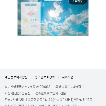
더보기
arrow_forward_ios
Unmute
개인정보처리방침
청소년보호정책
사이트맵
정기간행등록번호 : 서울 아 00493
회장·발행인 : 곽영길
사장·편집인 : 임규진
청소년보호책임자 : 전운
주소 : 서울특별시 종로구 종로 1길 42(수송동 146-1) 이마빌딩 11층