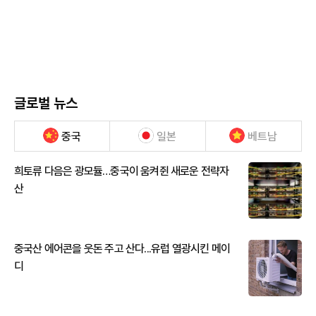
글로벌 뉴스
중국
일본
베트남
희토류 다음은 광모듈…중국이 움켜쥔 새로운 전략자
산
중국산 에어콘을 웃돈 주고 산다...유럽 열광시킨 메이
디