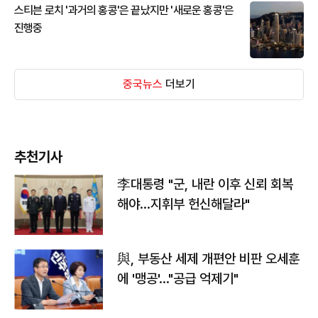
스티븐 로치 '과거의 홍콩'은 끝났지만 '새로운 홍콩'은
진행중
중국뉴스
더보기
추천기사
李대통령 "군, 내란 이후 신뢰 회복
해야…지휘부 헌신해달라"
與, 부동산 세제 개편안 비판 오세훈
에 '맹공'…"공급 억제기"