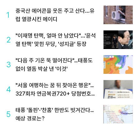
중국산 에어콘을 웃돈 주고 산다...유
1
럽 열광시킨 메이디
"이재명 탄핵, 얼마 안 남았다"...'윤석
2
열 탄핵' 맞힌 무당, '성지글' 등장
"다음 주 기온 뚝 떨어진다"…태풍도
3
없이 열돔 박살 낸 '이것'
"서울 여행하는 꿈 뒤 찾아온 행운"…
4
327회차 연금복권720+ 당첨번호조
회 주목
태풍 '돌핀'·'찬홈' 한반도 빗겨간다…
5
예상 경로는?