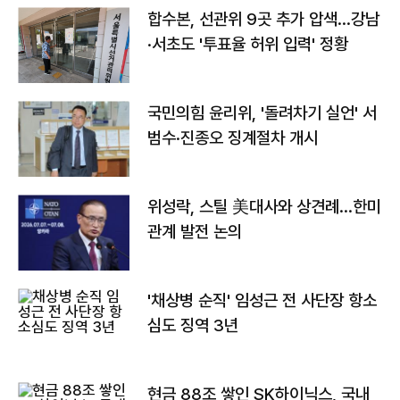
합수본, 선관위 9곳 추가 압색…강남
·서초도 '투표율 허위 입력' 정황
국민의힘 윤리위, '돌려차기 실언' 서
범수·진종오 징계절차 개시
위성락, 스틸 美대사와 상견례…한미
관계 발전 논의
'채상병 순직' 임성근 전 사단장 항소
심도 징역 3년
현금 88조 쌓인 SK하이닉스, 국내