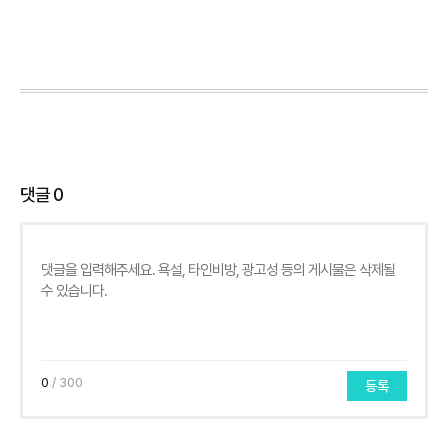
댓글
0
0
/ 300
등록