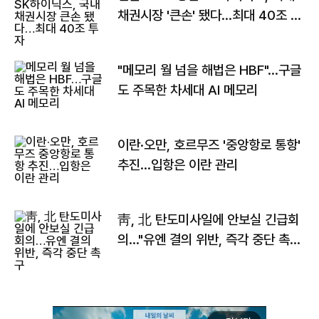
채권시장 '큰손' 됐다…최대 40조 투
자
"메모리 월 넘을 해법은 HBF"…구글
도 주목한 차세대 AI 메모리
이란·오만, 호르무즈 '중앙항로 통항'
추진…입항은 이란 관리
靑, 北 탄도미사일에 안보실 긴급회
의…"유엔 결의 위반, 즉각 중단 촉
구"