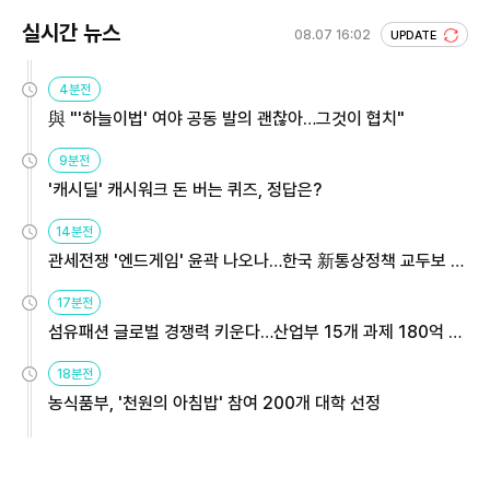
실시간 뉴스
08.07 16:02
UPDATE
4분전
與 "'하늘이법' 여야 공동 발의 괜찮아…그것이 협치"
9분전
'캐시딜' 캐시워크 돈 버는 퀴즈, 정답은?
14분전
관세전쟁 '엔드게임' 윤곽 나오나…한국 新통상정책 교두보 활
용해야
17분전
섬유패션 글로벌 경쟁력 키운다…산업부 15개 과제 180억 지
원
18분전
농식품부, '천원의 아침밥' 참여 200개 대학 선정