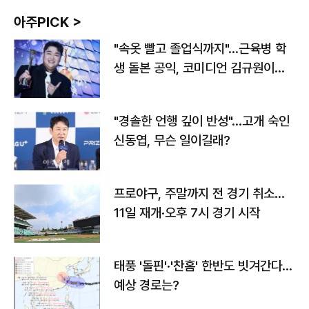
아주PICK >
"속옷 빨고 졸업식까지"…근육병 학
생 돌본 공익, 코미디언 김규원이었
다
"경솔한 언행 깊이 반성"…고개 숙인
신동엽, 무슨 일이길래?
프로야구, 주말까지 전 경기 취소…
11일 재개·오후 7시 경기 시작
태풍 '돌핀'·'찬홈' 한반도 빗겨간다…
예상 경로는?