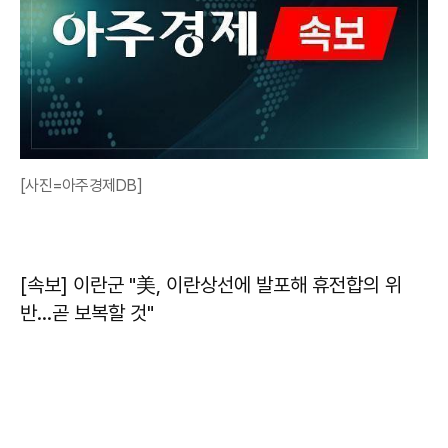
[사진=아주경제DB]
[속보] 이란군 "美, 이란상선에 발포해 휴전합의 위
반…곧 보복할 것"