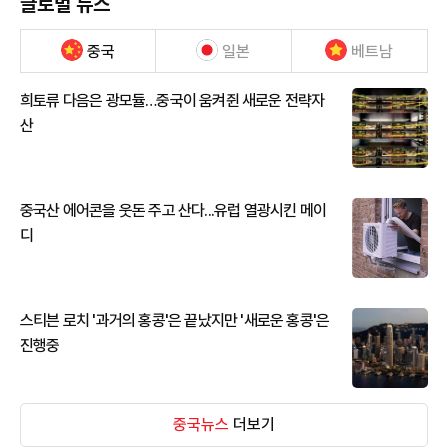
글로벌 뉴스
중국
일본
베트남
희토류 다음은 광모듈…중국이 움켜쥔 새로운 전략자
산
중국산 에어콘을 웃돈 주고 산다...유럽 열광시킨 메이
디
스티븐 로치 '과거의 홍콩'은 끝났지만 '새로운 홍콩'은
진행중
중국뉴스
더보기