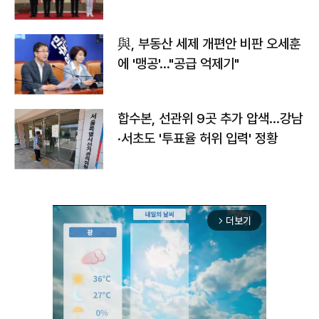
與, 부동산 세제 개편안 비판 오세훈
에 '맹공'…"공급 억제기"
합수본, 선관위 9곳 추가 압색…강남
·서초도 '투표율 허위 입력' 정황
더보기
arrow_forward_ios