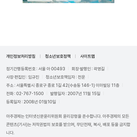
Unmute
개인정보처리방침
청소년보호정책
사이트맵
정기간행등록번호 : 서울 아 00493
회장·발행인 : 곽영길
사장·편집인 : 임규진
청소년보호책임자 : 전운
주소 : 서울특별시 종로구 종로 1길 42(수송동 146-1) 이마빌딩 11층
전화 : 02-767-1500
발행일자 : 2007년 11월 15일
등록일자 : 2008년 01월10일
아주경제는 인터넷신문윤리위원회 윤리강령을 준수합니다. 아주경제의 모든
콘텐츠(기사)는 저작권법의 보호를 받으며, 무단전재, 복사, 배포 등을 금지합
니다.