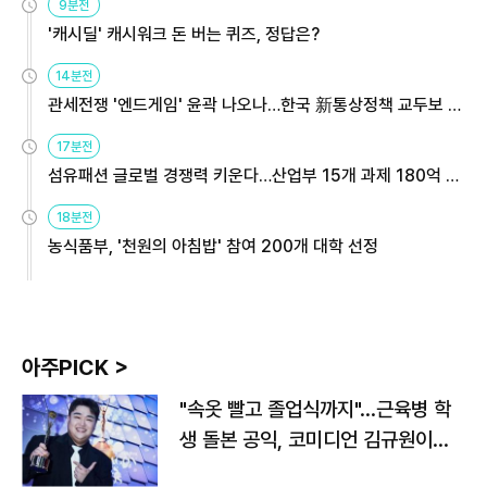
9분전
'캐시딜' 캐시워크 돈 버는 퀴즈, 정답은?
14분전
관세전쟁 '엔드게임' 윤곽 나오나…한국 新통상정책 교두보 활
용해야
17분전
섬유패션 글로벌 경쟁력 키운다…산업부 15개 과제 180억 지
원
18분전
농식품부, '천원의 아침밥' 참여 200개 대학 선정
아주PICK >
"속옷 빨고 졸업식까지"…근육병 학
생 돌본 공익, 코미디언 김규원이었
다