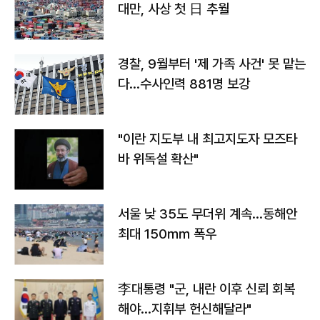
대만, 사상 첫 日 추월
경찰, 9월부터 '제 가족 사건' 못 맡는
다…수사인력 881명 보강
"이란 지도부 내 최고지도자 모즈타
바 위독설 확산"
서울 낮 35도 무더위 계속…동해안
최대 150㎜ 폭우
李대통령 "군, 내란 이후 신뢰 회복
해야…지휘부 헌신해달라"