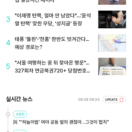
"이재명 탄핵, 얼마 안 남았다"...'윤석
3
열 탄핵' 맞힌 무당, '성지글' 등장
태풍 '돌핀'·'찬홈' 한반도 빗겨간다…
4
예상 경로는?
"서울 여행하는 꿈 뒤 찾아온 행운"…
5
327회차 연금복권720+ 당첨번호조
회 주목
실시간 뉴스
08.08 08:24
UPDATE
4분전
與 "'하늘이법' 여야 공동 발의 괜찮아…그것이 협치"