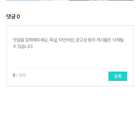
댓글
0
0
/ 300
등록