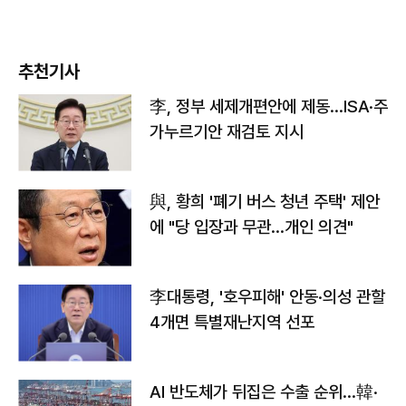
추천기사
李, 정부 세제개편안에 제동…ISA·주
가누르기안 재검토 지시
與, 황희 '폐기 버스 청년 주택' 제안
에 "당 입장과 무관…개인 의견"
李대통령, '호우피해' 안동·의성 관할
4개면 특별재난지역 선포
AI 반도체가 뒤집은 수출 순위…韓·