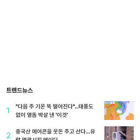
트렌드뉴스
"다음 주 기온 뚝 떨어진다"…태풍도
1
없이 열돔 박살 낸 '이것'
중국산 에어콘을 웃돈 주고 산다...유
2
럽 열광시킨 메이디