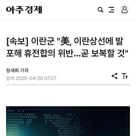
로
아
그
검
전
주
인
색
체
경
메
제
뉴
[속보] 이란군 "美, 이란상선에 발
포해 휴전합의 위반…곧 보복할 것"
정세희 기자
공
텍
입력 2026-04-20 07:27
유
스
트
크
기