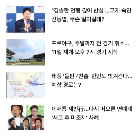
"경솔한 언행 깊이 반성"…고개 숙인
신동엽, 무슨 일이길래?
프로야구, 주말까지 전 경기 취소…
11일 재개·오후 7시 경기 시작
태풍 '돌핀'·'찬홈' 한반도 빗겨간다…
예상 경로는?
이재룡 재판行…다시 떠오른 연예계
'사고 후 미조치' 사례