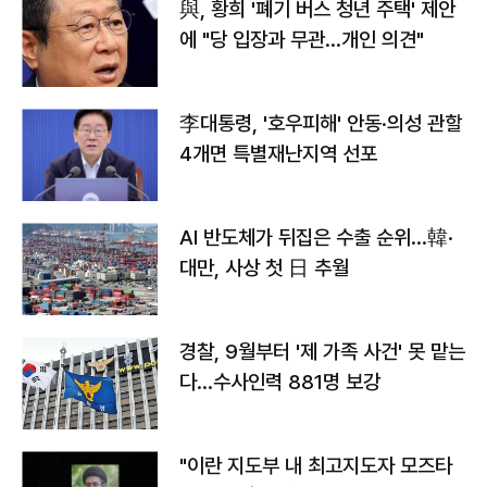
與, 황희 '폐기 버스 청년 주택' 제안
에 "당 입장과 무관…개인 의견"
李대통령, '호우피해' 안동·의성 관할
4개면 특별재난지역 선포
AI 반도체가 뒤집은 수출 순위…韓·
대만, 사상 첫 日 추월
경찰, 9월부터 '제 가족 사건' 못 맡는
다…수사인력 881명 보강
"이란 지도부 내 최고지도자 모즈타