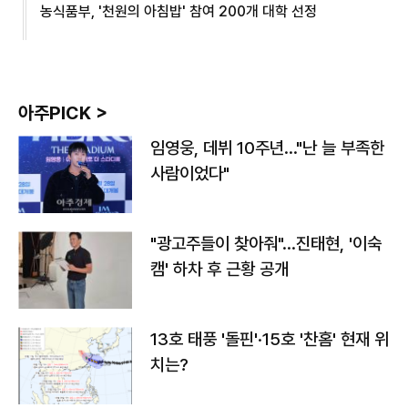
농식품부, '천원의 아침밥' 참여 200개 대학 선정
아주PICK >
임영웅, 데뷔 10주년…"난 늘 부족한
사람이었다"
"광고주들이 찾아줘"…진태현, '이숙
캠' 하차 후 근황 공개
13호 태풍 '돌핀'·15호 '찬홈' 현재 위
치는?