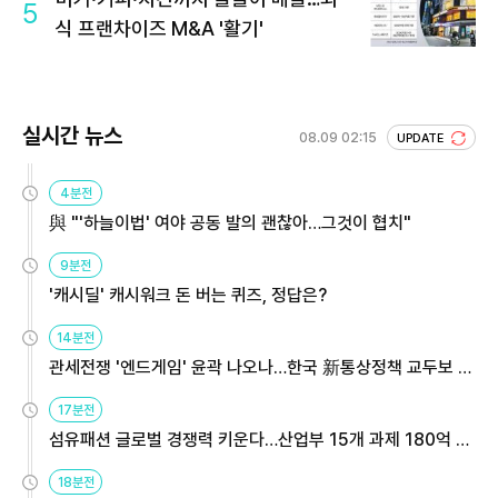
5
식 프랜차이즈 M&A '활기'
실시간 뉴스
08.09 02:15
UPDATE
4분전
與 "'하늘이법' 여야 공동 발의 괜찮아…그것이 협치"
9분전
'캐시딜' 캐시워크 돈 버는 퀴즈, 정답은?
14분전
관세전쟁 '엔드게임' 윤곽 나오나…한국 新통상정책 교두보 활
용해야
17분전
섬유패션 글로벌 경쟁력 키운다…산업부 15개 과제 180억 지
원
18분전