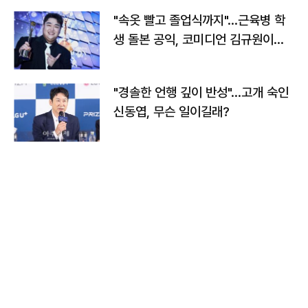
"속옷 빨고 졸업식까지"…근육병 학
생 돌본 공익, 코미디언 김규원이었
다
"경솔한 언행 깊이 반성"…고개 숙인
신동엽, 무슨 일이길래?