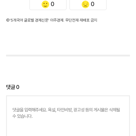
0
0
©'5개국어 글로벌 경제신문' 아주경제. 무단전재·재배포 금지
댓글
0