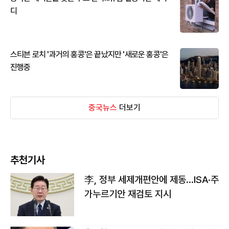
디
스티븐 로치 '과거의 홍콩'은 끝났지만 '새로운 홍콩'은
진행중
중국뉴스
더보기
추천기사
李, 정부 세제개편안에 제동…ISA·주
가누르기안 재검토 지시