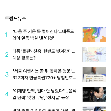
트렌드뉴스
"다음 주 기온 뚝 떨어진다"…태풍도
1
없이 열돔 박살 낸 '이것'
태풍 '돌핀'·'찬홈' 한반도 빗겨간다…
2
예상 경로는?
"서울 여행하는 꿈 뒤 찾아온 행운"…
3
327회차 연금복권720+ 당첨번호조
회 주목
"이재명 탄핵, 얼마 안 남았다"...'윤석
4
열 탄핵' 맞힌 무당, '성지글' 등장
버거·커피·치킨까지 줄줄이 매물…외