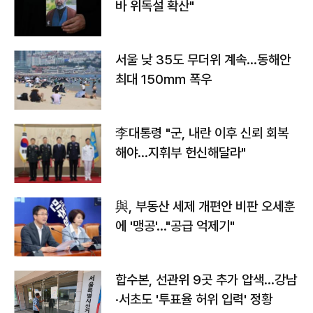
바 위독설 확산"
서울 낮 35도 무더위 계속…동해안
최대 150㎜ 폭우
李대통령 "군, 내란 이후 신뢰 회복
해야…지휘부 헌신해달라"
與, 부동산 세제 개편안 비판 오세훈
에 '맹공'…"공급 억제기"
합수본, 선관위 9곳 추가 압색…강남
·서초도 '투표율 허위 입력' 정황