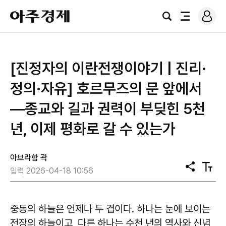
로
아
그
검
전
주
인
색
체
경
메
제
뉴
[진정자의 이란전쟁이야기 | 진리·
정의·자유] 호르무즈의 문 앞에서
—종교와 길과 권력이 부딪힌 5천
년, 이제 평화로 갈 수 있는가
아브라함 곽
공
텍
입력 2026-04-18 10:56
유
스
트
크
기
중동의 하늘은 언제나 두 겹이다. 하나는 눈에 보이는
전장의 하늘이고, 다른 하나는 수천 년의 역사와 신념