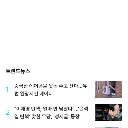
트렌드뉴스
중국산 에어콘을 웃돈 주고 산다...유
1
럽 열광시킨 메이디
"이재명 탄핵, 얼마 안 남았다"...'윤석
2
열 탄핵' 맞힌 무당, '성지글' 등장