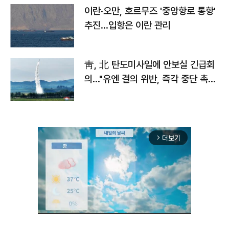
이란·오만, 호르무즈 '중앙항로 통항'
추진…입항은 이란 관리
靑, 北 탄도미사일에 안보실 긴급회
의…"유엔 결의 위반, 즉각 중단 촉
구"
더보기
arrow_forward_ios