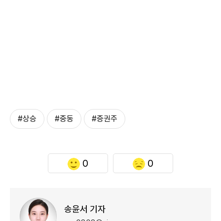
#상승
#중동
#증권주
0
0
송윤서 기자