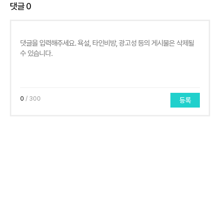
댓글
0
0
/ 300
등록