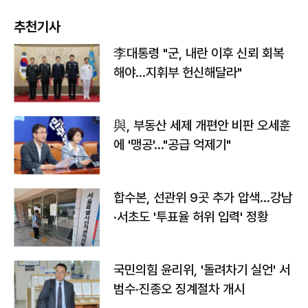
추천기사
李대통령 "군, 내란 이후 신뢰 회복
해야…지휘부 헌신해달라"
與, 부동산 세제 개편안 비판 오세훈
에 '맹공'…"공급 억제기"
합수본, 선관위 9곳 추가 압색…강남
·서초도 '투표율 허위 입력' 정황
국민의힘 윤리위, '돌려차기 실언' 서
범수·진종오 징계절차 개시