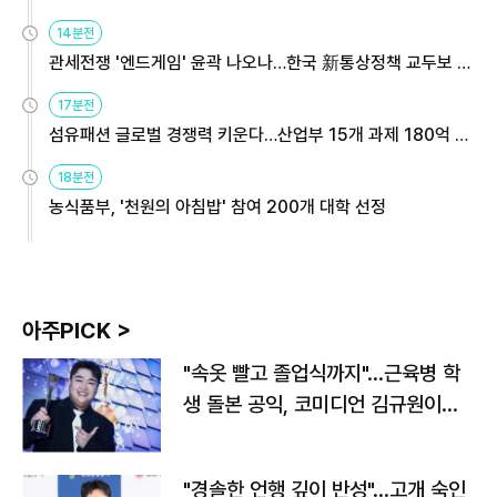
14분전
관세전쟁 '엔드게임' 윤곽 나오나…한국 新통상정책 교두보 활
용해야
17분전
섬유패션 글로벌 경쟁력 키운다…산업부 15개 과제 180억 지
원
18분전
농식품부, '천원의 아침밥' 참여 200개 대학 선정
아주PICK >
"속옷 빨고 졸업식까지"…근육병 학
생 돌본 공익, 코미디언 김규원이었
다
"경솔한 언행 깊이 반성"…고개 숙인