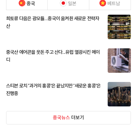
중국
일본
베트남
희토류 다음은 광모듈…중국이 움켜쥔 새로운 전략자
산
중국산 에어콘을 웃돈 주고 산다...유럽 열광시킨 메이
디
스티븐 로치 '과거의 홍콩'은 끝났지만 '새로운 홍콩'은
진행중
중국뉴스
더보기