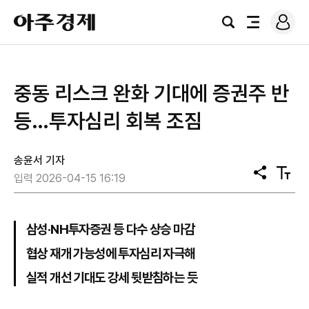
로
아
그
검
전
주
인
색
체
경
메
제
뉴
중동 리스크 완화 기대에 증권주 반
등…투자심리 회복 조짐
송윤서 기자
공
텍
입력 2026-04-15 16:19
유
스
트
크
기
삼성·NH투자증권 등 다수 상승 마감
협상 재개 가능성에 투자심리 자극해
실적 개선 기대도 강세 뒷받침하는 듯