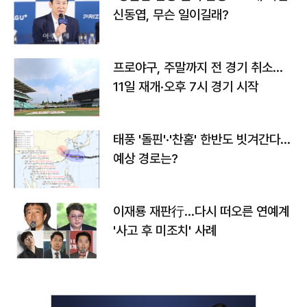
신동엽, 무슨 일이길래?
프로야구, 주말까지 전 경기 취소…
11일 재개·오후 7시 경기 시작
태풍 '돌핀'·'찬홈' 한반도 빗겨간다…
예상 경로는?
이재룡 재판行…다시 떠오른 연예계
'사고 후 미조치' 사례