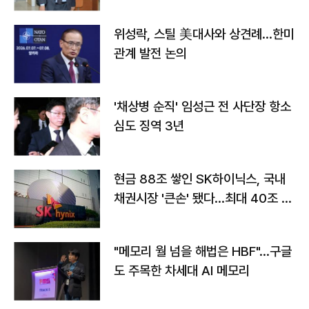
위성락, 스틸 美대사와 상견례…한미
관계 발전 논의
'채상병 순직' 임성근 전 사단장 항소
심도 징역 3년
현금 88조 쌓인 SK하이닉스, 국내
채권시장 '큰손' 됐다…최대 40조 투
자
"메모리 월 넘을 해법은 HBF"…구글
도 주목한 차세대 AI 메모리