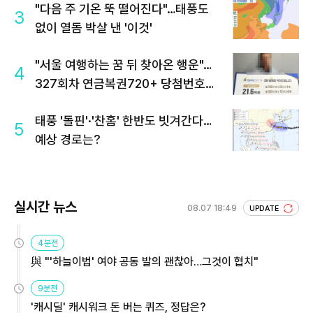
"다음 주 기온 뚝 떨어진다"…태풍도
3
없이 열돔 박살 낸 '이것'
"서울 여행하는 꿈 뒤 찾아온 행운"…
4
327회차 연금복권720+ 당첨번호조
회 주목
태풍 '돌핀'·'찬홈' 한반도 빗겨간다…
5
예상 경로는?
실시간 뉴스
08.07 18:49
UPDATE
4분전
與 "'하늘이법' 여야 공동 발의 괜찮아…그것이 협치"
9분전
'캐시딜' 캐시워크 돈 버는 퀴즈, 정답은?