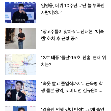
임영웅, 데뷔 10주년…"난 늘 부족한
사람이었다"
"광고주들이 찾아줘"…진태현, '이숙
캠' 하차 후 근황 공개
13호 태풍 '돌핀'·15호 '찬홈' 현재 위
치는?
"속옷 빨고 졸업식까지"…근육병 학
생 돌본 공익, 코미디언 김규원이었
다
"경솔한 언행 깊이 반성"…고개 숙인