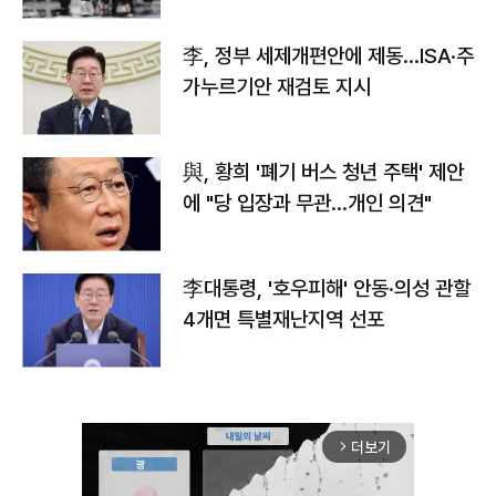
李, 정부 세제개편안에 제동…ISA·주
가누르기안 재검토 지시
與, 황희 '폐기 버스 청년 주택' 제안
에 "당 입장과 무관…개인 의견"
李대통령, '호우피해' 안동·의성 관할
4개면 특별재난지역 선포
더보기
arrow_forward_ios