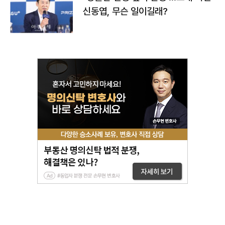
신동엽, 무슨 일이길래?