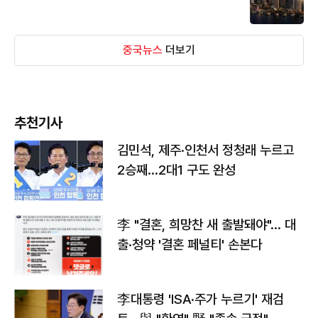
중국뉴스
더보기
추천기사
김민석, 제주·인천서 정청래 누르고
2승째…2대1 구도 완성
李 "결혼, 희망찬 새 출발돼야"… 대
출·청약 '결혼 페널티' 손본다
李대통령 'ISA·주가 누르기' 재검