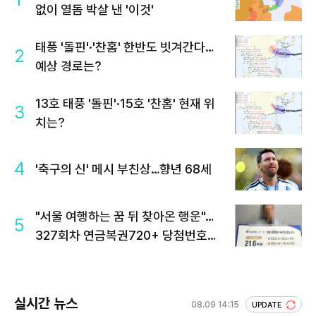
없이 열돔 박살 낸 '이것'
태풍 '돌핀'·'찬홈' 한반도 빗겨간다…
2
예상 경로는?
13호 태풍 '돌핀'·15호 '찬홈' 현재 위
3
치는?
4
'축구의 신' 메시 부친상…향년 68세
"서울 여행하는 꿈 뒤 찾아온 행운"…
5
327회차 연금복권720+ 당첨번호조
회 주목
실시간 뉴스
08.09 14:15
UPDATE