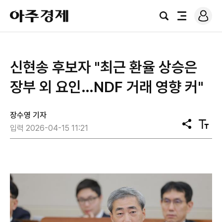
로
아
그
검
전
주
인
색
체
경
메
제
뉴
신현송 후보자 "최근 환율 상승은
장부 외 요인…NDF 거래 영향 커"
장수영 기자
공
텍
입력 2026-04-15 11:21
유
스
트
크
기