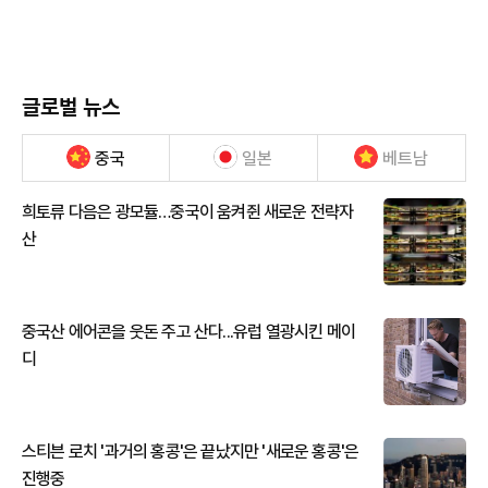
글로벌 뉴스
중국
일본
베트남
희토류 다음은 광모듈…중국이 움켜쥔 새로운 전략자
산
중국산 에어콘을 웃돈 주고 산다...유럽 열광시킨 메이
디
스티븐 로치 '과거의 홍콩'은 끝났지만 '새로운 홍콩'은
진행중