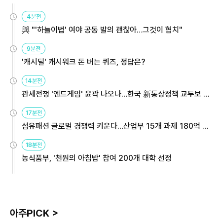
4분전
與 "'하늘이법' 여야 공동 발의 괜찮아…그것이 협치"
9분전
'캐시딜' 캐시워크 돈 버는 퀴즈, 정답은?
14분전
관세전쟁 '엔드게임' 윤곽 나오나…한국 新통상정책 교두보 활
용해야
17분전
섬유패션 글로벌 경쟁력 키운다…산업부 15개 과제 180억 지
원
18분전
농식품부, '천원의 아침밥' 참여 200개 대학 선정
아주PICK >