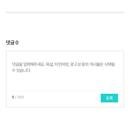
댓글
0
0
/ 300
등록