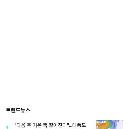
트렌드뉴스
"다음 주 기온 뚝 떨어진다"…태풍도
1