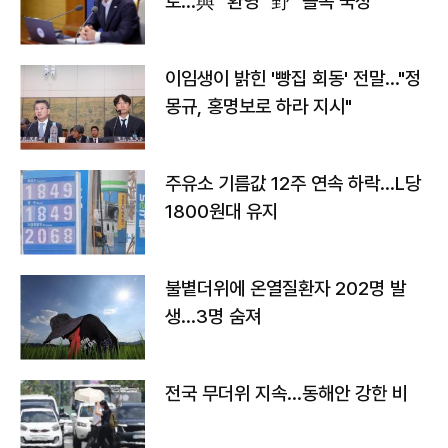
토…與 "환영" 野 "졸속 국정"
이임생이 밝힌 '빵집 회동' 전말…"정
몽규, 홍명보로 하라 지시"
주유소 기름값 12주 연속 하락…L당
1800원대 유지
불볕더위에 온열질환자 202명 발
생…3명 숨져
전국 무더위 지속…동해안 강한 비