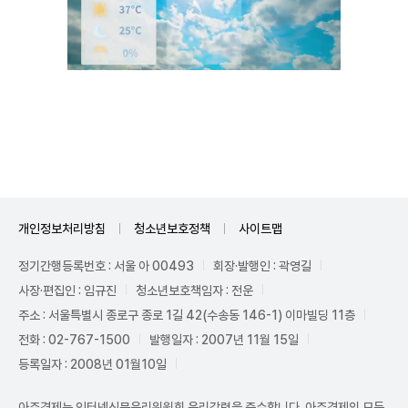
Unmute
개인정보처리방침
청소년보호정책
사이트맵
정기간행등록번호 : 서울 아 00493
회장·발행인 : 곽영길
사장·편집인 : 임규진
청소년보호책임자 : 전운
주소 : 서울특별시 종로구 종로 1길 42(수송동 146-1) 이마빌딩 11층
전화 : 02-767-1500
발행일자 : 2007년 11월 15일
등록일자 : 2008년 01월10일
아주경제는 인터넷신문윤리위원회 윤리강령을 준수합니다. 아주경제의 모든