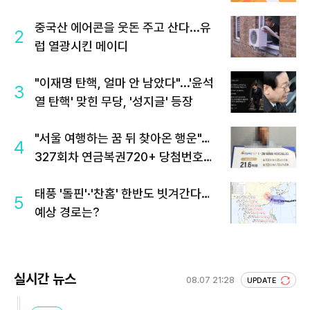
중국산 에어콘을 웃돈 주고 산다...유
2
럽 열광시킨 메이디
"이재명 탄핵, 얼마 안 남았다"...'윤석
3
열 탄핵' 맞힌 무당, '성지글' 등장
"서울 여행하는 꿈 뒤 찾아온 행운"…
4
327회차 연금복권720+ 당첨번호조
회 주목
태풍 '돌핀'·'찬홈' 한반도 빗겨간다…
5
예상 경로는?
실시간 뉴스
08.07 21:28
UPDATE