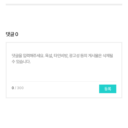
댓글
0
0
/ 300
등록