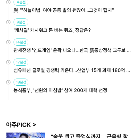
4분전
與 "'하늘이법' 여야 공동 발의 괜찮아…그것이 협치"
9분전
'캐시딜' 캐시워크 돈 버는 퀴즈, 정답은?
14분전
관세전쟁 '엔드게임' 윤곽 나오나…한국 新통상정책 교두보 활
용해야
17분전
섬유패션 글로벌 경쟁력 키운다…산업부 15개 과제 180억 지
원
18분전
농식품부, '천원의 아침밥' 참여 200개 대학 선정
아주PICK >
"속옷 빨고 졸업식까지"…근육병 학