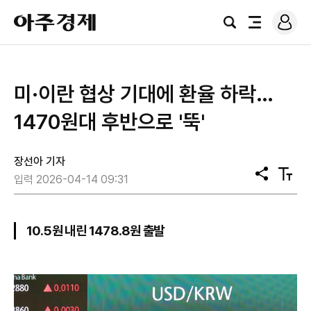
로
아
그
검
전
주
인
색
체
경
메
제
뉴
미·이란 협상 기대에 환율 하락…
1470원대 후반으로 '뚝'
장선아 기자
공
텍
입력 2026-04-14 09:31
유
스
트
크
기
10.5원 내린 1478.8원 출발