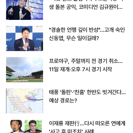
생 돌본 공익, 코미디언 김규원이었
다
"경솔한 언행 깊이 반성"…고개 숙인
신동엽, 무슨 일이길래?
프로야구, 주말까지 전 경기 취소…
11일 재개·오후 7시 경기 시작
태풍 '돌핀'·'찬홈' 한반도 빗겨간다…
예상 경로는?
이재룡 재판行…다시 떠오른 연예계
'사고 후 미조치' 사례