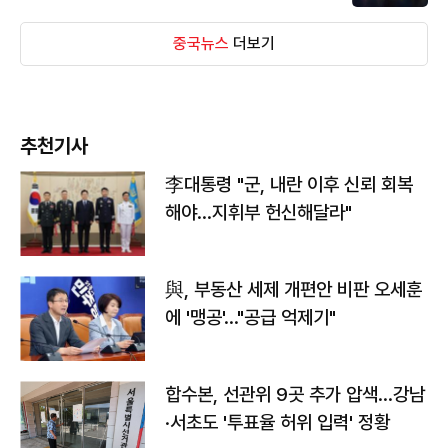
중국뉴스
더보기
추천기사
李대통령 "군, 내란 이후 신뢰 회복
해야…지휘부 헌신해달라"
與, 부동산 세제 개편안 비판 오세훈
에 '맹공'…"공급 억제기"
합수본, 선관위 9곳 추가 압색…강남
·서초도 '투표율 허위 입력' 정황