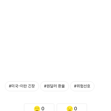
#미국-이란 긴장
#원달러 환율
#위험선호
0
0