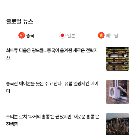
글로벌 뉴스
중국
일본
베트남
희토류 다음은 광모듈…중국이 움켜쥔 새로운 전략자
산
중국산 에어콘을 웃돈 주고 산다...유럽 열광시킨 메이
디
스티븐 로치 '과거의 홍콩'은 끝났지만 '새로운 홍콩'은
진행중