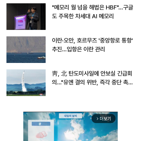
"메모리 월 넘을 해법은 HBF"…구글
도 주목한 차세대 AI 메모리
이란·오만, 호르무즈 '중앙항로 통항'
추진…입항은 이란 관리
靑, 北 탄도미사일에 안보실 긴급회
의…"유엔 결의 위반, 즉각 중단 촉
구"
더보기
arrow_forward_ios