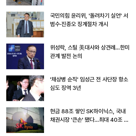
국민의힘 윤리위, '돌려차기 실언' 서
범수·진종오 징계절차 개시
위성락, 스틸 美대사와 상견례…한미
관계 발전 논의
'채상병 순직' 임성근 전 사단장 항소
심도 징역 3년
현금 88조 쌓인 SK하이닉스, 국내
채권시장 '큰손' 됐다…최대 40조 투
자