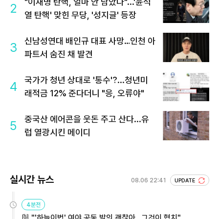
"이재명 탄핵, 얼마 안 남았다"...'윤석
2
열 탄핵' 맞힌 무당, '성지글' 등장
신남성연대 배인규 대표 사망…인천 아
3
파트서 숨진 채 발견
국가가 청년 상대로 '통수'?...청년미
4
래적금 12% 준다더니 "응, 오류야"
중국산 에어콘을 웃돈 주고 산다...유
5
럽 열광시킨 메이디
실시간 뉴스
08.06 22:41
UPDATE
4분전
與 "'하늘이법' 여야 공동 발의 괜찮아…그것이 협치"