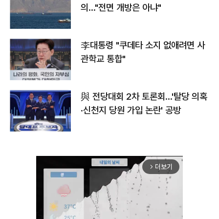
의…"전면 개방은 아냐"
李대통령 "쿠데타 소지 없애려면 사
관학교 통합"
與 전당대회 2차 토론회…'탈당 의혹
·신천지 당원 가입 논란' 공방
더보기
arrow_forward_ios