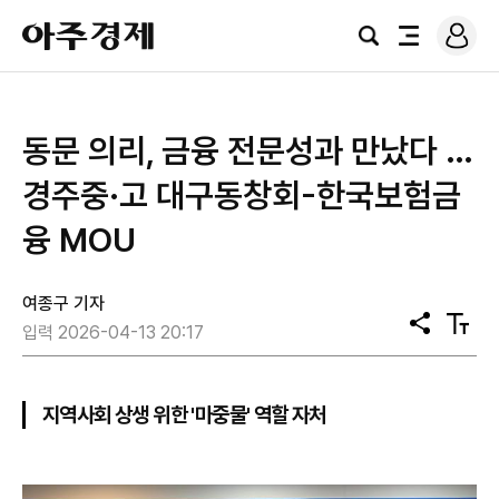
로
아
그
검
전
주
인
색
체
경
메
제
뉴
동문 의리, 금융 전문성과 만났다 …
경주중·고 대구동창회-한국보험금
융 MOU
여종구 기자
공
텍
입력 2026-04-13 20:17
유
스
트
크
기
지역사회 상생 위한 '마중물' 역할 자처