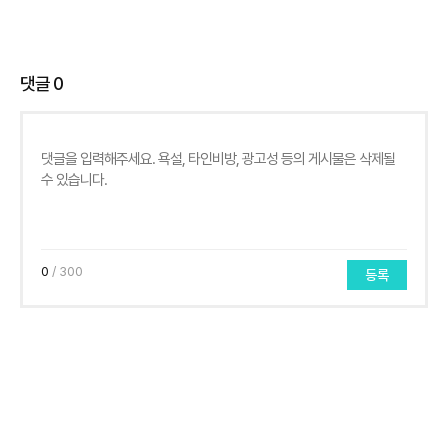
댓글
0
0
/ 300
등록