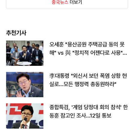
중국뉴스
더보기
추천기사
오세훈 "용산공원 주택공급 동의 못
해" vs 與 "정치적 어젠다로 사용"
맞불
李대통령 "외신서 보던 폭염 상황 현
실로…모든 행정력 총동원하라"
종합특검, '계엄 당정대 회의 참석' 한
동훈 참고인 조사...12일 통보