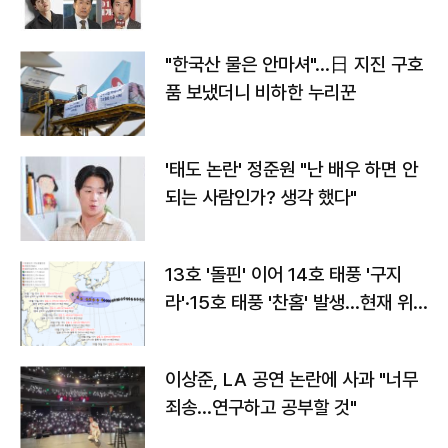
"한국산 물은 안마셔"…日 지진 구호
품 보냈더니 비하한 누리꾼
'태도 논란' 정준원 "난 배우 하면 안
되는 사람인가? 생각 했다"
13호 '돌핀' 이어 14호 태풍 '구지
라'·15호 태풍 '찬홈' 발생…현재 위
치와 이동경로는?
이상준, LA 공연 논란에 사과 "너무
죄송…연구하고 공부할 것"