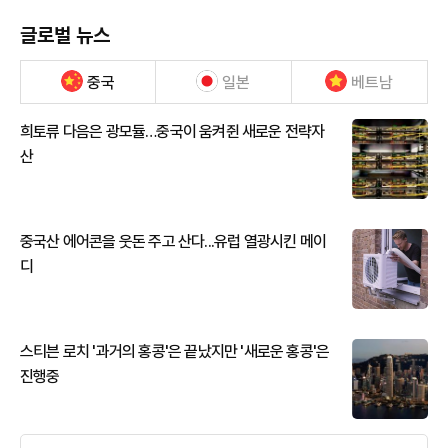
글로벌 뉴스
중국
일본
베트남
희토류 다음은 광모듈…중국이 움켜쥔 새로운 전략자
산
중국산 에어콘을 웃돈 주고 산다...유럽 열광시킨 메이
디
스티븐 로치 '과거의 홍콩'은 끝났지만 '새로운 홍콩'은
진행중