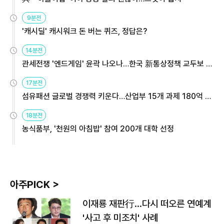
9분전
'캐시딜' 캐시워크 돈 버는 퀴즈, 정답은?
14분전
관세전쟁 '엔드게임' 윤곽 나오나…한국 新통상정책 교두보 활
용해야
17분전
섬유패션 글로벌 경쟁력 키운다…산업부 15개 과제 180억 지
원
18분전
농식품부, '천원의 아침밥' 참여 200개 대학 선정
아주PICK >
이재룡 재판行…다시 떠오른 연예계
'사고 후 미조치' 사례