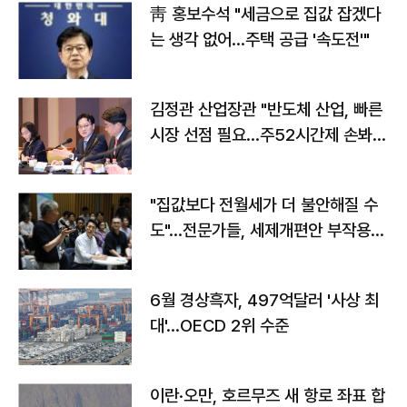
靑 홍보수석 "세금으로 집값 잡겠다
는 생각 없어…주택 공급 '속도전'"
김정관 산업장관 "반도체 산업, 빠른
시장 선점 필요…주52시간제 손봐
야"
"집값보다 전월세가 더 불안해질 수
도"…전문가들, 세제개편안 부작용
우려
6월 경상흑자, 497억달러 '사상 최
대'…OECD 2위 수준
이란·오만, 호르무즈 새 항로 좌표 합