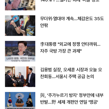
무더위·열대야 계속…체감온도 35도
안팎
李대통령 "외교에 정쟁 안타까워…
자주 국방 가장 큰 과제"
김용범 실장, 오세훈 시장과 오늘 오
찬회동...서울시 주택 공급 논의
與, '주가누르기 방지' 정부안에 내부
반발…野 세제 개편안 연일 '맹공'