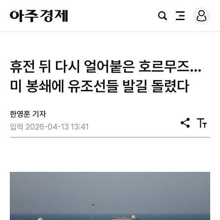
로
아
그
검
전
주
인
색
체
경
메
제
뉴
휴전 뒤 다시 얼어붙은 호르무즈…
미 봉쇄에 유조선들 발길 돌렸다
한영훈 기자
공
텍
입력 2026-04-13 13:41
유
스
트
크
기