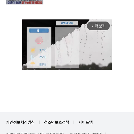
더보기
arrow_forward_ios
Unmute
개인정보처리방침
청소년보호정책
사이트맵