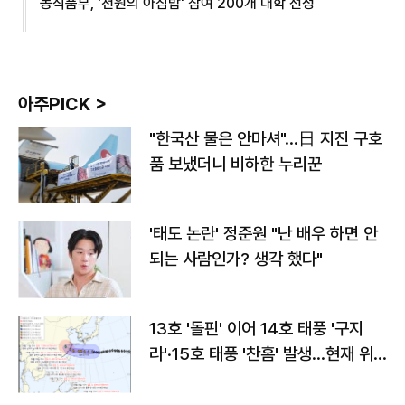
농식품부, '천원의 아침밥' 참여 200개 대학 선정
아주PICK >
"한국산 물은 안마셔"…日 지진 구호
품 보냈더니 비하한 누리꾼
'태도 논란' 정준원 "난 배우 하면 안
되는 사람인가? 생각 했다"
13호 '돌핀' 이어 14호 태풍 '구지
라'·15호 태풍 '찬홈' 발생…현재 위
치와 이동경로는?