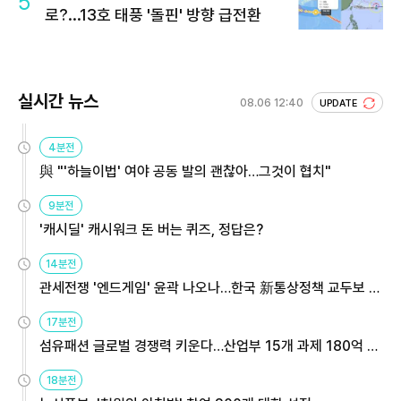
5
로?...13호 태풍 '돌핀' 방향 급전환
실시간 뉴스
08.06 12:40
UPDATE
4분전
與 "'하늘이법' 여야 공동 발의 괜찮아…그것이 협치"
9분전
'캐시딜' 캐시워크 돈 버는 퀴즈, 정답은?
14분전
관세전쟁 '엔드게임' 윤곽 나오나…한국 新통상정책 교두보 활
용해야
17분전
섬유패션 글로벌 경쟁력 키운다…산업부 15개 과제 180억 지
원
18분전