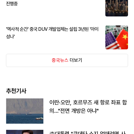
진행중
'역사적 순간' 중국 DUV 개발업체는 설립 3년된 '아이
성나'
중국뉴스
더보기
추천기사
이란·오만, 호르무즈 새 항로 좌표 합
의…"전면 개방은 아냐"
李대통령 "쿠데타 소지 없애려면 사