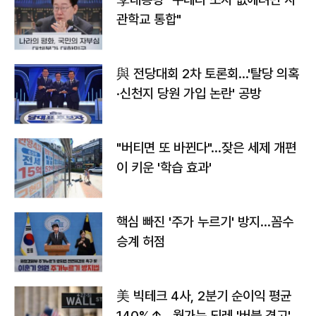
관학교 통합"
與 전당대회 2차 토론회…'탈당 의혹
·신천지 당원 가입 논란' 공방
"버티면 또 바뀐다"…잦은 세제 개편
이 키운 '학습 효과'
핵심 빠진 '주가 누르기' 방지…꼼수
승계 허점
美 빅테크 4사, 2분기 순이익 평균
140%↑…월가는 되레 '버블 경고'