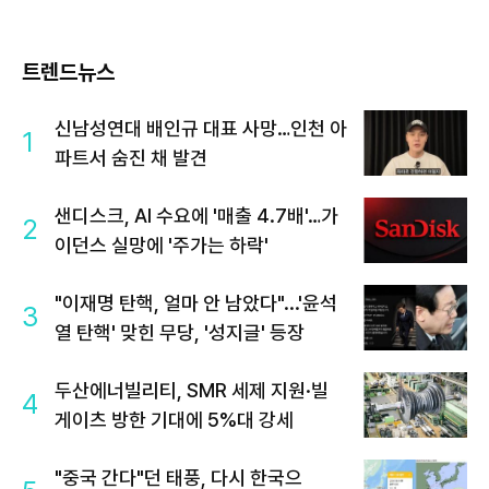
트렌드뉴스
신남성연대 배인규 대표 사망…인천 아
1
파트서 숨진 채 발견
샌디스크, AI 수요에 '매출 4.7배'…가
2
이던스 실망에 '주가는 하락'
"이재명 탄핵, 얼마 안 남았다"...'윤석
3
열 탄핵' 맞힌 무당, '성지글' 등장
두산에너빌리티, SMR 세제 지원·빌
4
게이츠 방한 기대에 5%대 강세
"중국 간다"던 태풍, 다시 한국으