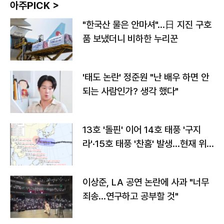
아주PICK >
"한국산 물은 안마셔"…日 지진 구호
품 보냈더니 비하한 누리꾼
'태도 논란' 정준원 "난 배우 하면 안
되는 사람인가? 생각 했다"
13호 '돌핀' 이어 14호 태풍 '구지
라'·15호 태풍 '찬홈' 발생…현재 위
치와 이동경로는?
이상준, LA 공연 논란에 사과 "너무
죄송…연구하고 공부할 것"