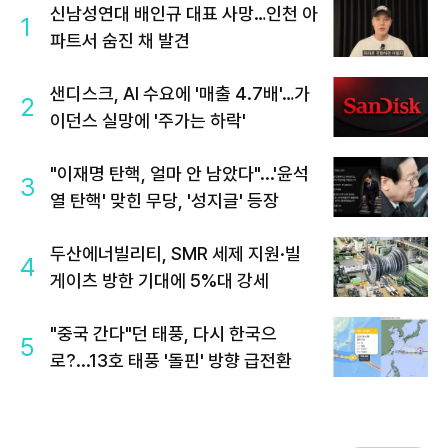
신남성연대 배인규 대표 사망…인천 아
1
파트서 숨진 채 발견
샌디스크, AI 수요에 '매출 4.7배'…가
2
이던스 실망에 '주가는 하락'
"이재명 탄핵, 얼마 안 남았다"...'윤석
3
열 탄핵' 맞힌 무당, '성지글' 등장
두산에너빌리티, SMR 세제 지원·빌
4
게이츠 방한 기대에 5%대 강세
"중국 간다"던 태풍, 다시 한국으
5
로?...13호 태풍 '돌핀' 방향 급전환