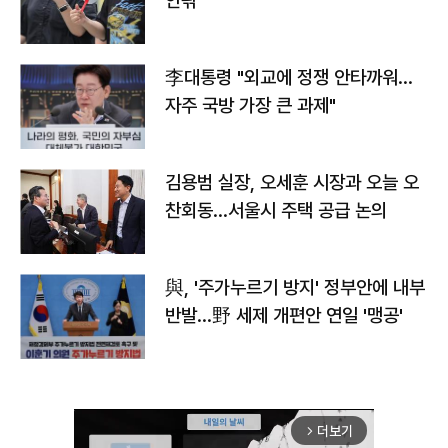
안팎
李대통령 "외교에 정쟁 안타까워…
자주 국방 가장 큰 과제"
김용범 실장, 오세훈 시장과 오늘 오
찬회동...서울시 주택 공급 논의
與, '주가누르기 방지' 정부안에 내부
반발…野 세제 개편안 연일 '맹공'
더보기
arrow_forward_ios