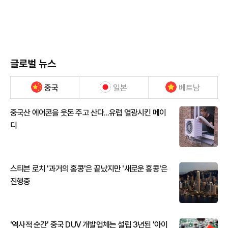
글로벌 뉴스
중국
일본
베트남
중국산 에어콘을 웃돈 주고 산다...유럽 열광시킨 메이
디
스티븐 로치 '과거의 홍콩'은 끝났지만 '새로운 홍콩'은
진행중
'역사적 순간' 중국 DUV 개발업체는 설립 3년된 '아이