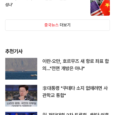
성나'
중국뉴스
더보기
추천기사
이란·오만, 호르무즈 새 항로 좌표 합
의…"전면 개방은 아냐"
李대통령 "쿠데타 소지 없애려면 사
관학교 통합"