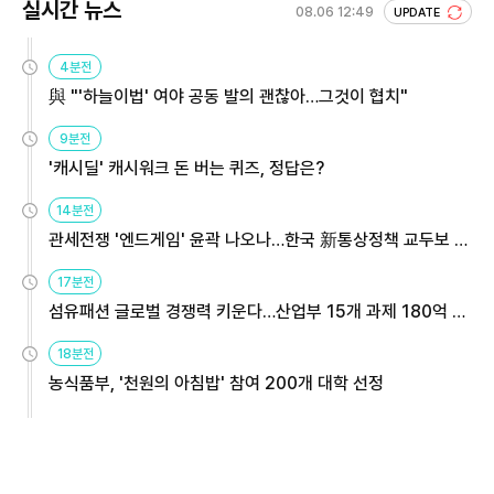
실시간 뉴스
08.06 12:49
UPDATE
4분전
與 "'하늘이법' 여야 공동 발의 괜찮아…그것이 협치"
9분전
'캐시딜' 캐시워크 돈 버는 퀴즈, 정답은?
14분전
관세전쟁 '엔드게임' 윤곽 나오나…한국 新통상정책 교두보 활
용해야
17분전
섬유패션 글로벌 경쟁력 키운다…산업부 15개 과제 180억 지
원
18분전
농식품부, '천원의 아침밥' 참여 200개 대학 선정