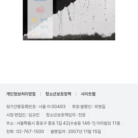
Unmute
개인정보처리방침
청소년보호정책
사이트맵
정기간행등록번호 : 서울 아 00493
회장·발행인 : 곽영길
사장·편집인 : 임규진
청소년보호책임자 : 전운
주소 : 서울특별시 종로구 종로 1길 42(수송동 146-1) 이마빌딩 11층
전화 : 02-767-1500
발행일자 : 2007년 11월 15일