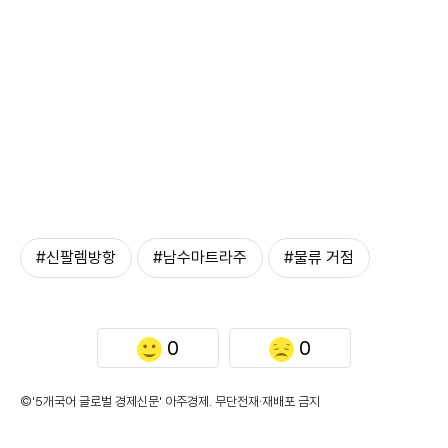
#신팔렘방항
#남수마트라주
#물류 거점
0
0
©'5개국어 글로벌 경제신문' 아주경제. 무단전재·재배포 금지