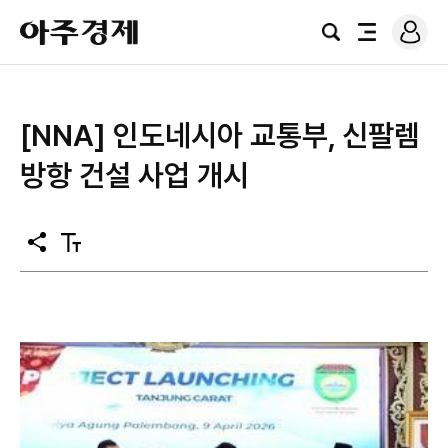
로
아
그
검
전
주
인
색
체
경
메
제
뉴
[NNA] 인도네시아 교통부, 신팔렘
방항 건설 사업 개시
공
텍
유
스
트
크
기