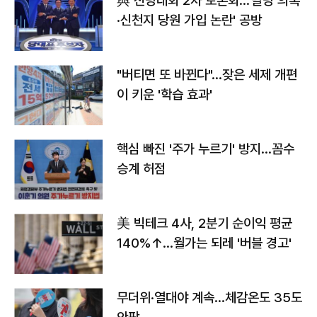
與 전당대회 2차 토론회…'탈당 의혹
·신천지 당원 가입 논란' 공방
"버티면 또 바뀐다"…잦은 세제 개편
이 키운 '학습 효과'
핵심 빠진 '주가 누르기' 방지…꼼수
승계 허점
美 빅테크 4사, 2분기 순이익 평균
140%↑…월가는 되레 '버블 경고'
무더위·열대야 계속…체감온도 35도