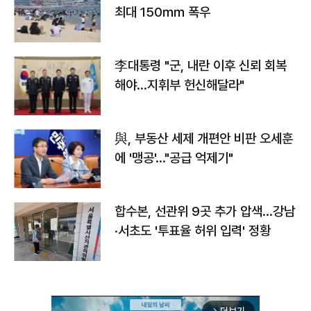
최대 150㎜ 폭우
李대통령 "군, 내란 이후 신뢰 회복
해야…지휘부 헌신해달라"
與, 부동산 세제 개편안 비판 오세훈
에 '맹공'…"공급 억제기"
합수본, 선관위 9곳 추가 압색…강남
·서초도 '투표율 허위 입력' 정황