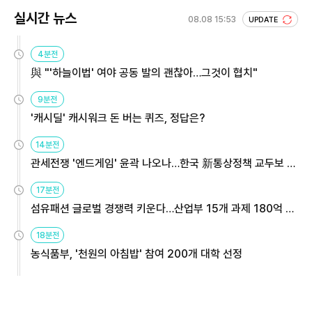
실시간 뉴스
08.08 15:53
UPDATE
4분전
與 "'하늘이법' 여야 공동 발의 괜찮아…그것이 협치"
9분전
'캐시딜' 캐시워크 돈 버는 퀴즈, 정답은?
14분전
관세전쟁 '엔드게임' 윤곽 나오나…한국 新통상정책 교두보 활
용해야
17분전
섬유패션 글로벌 경쟁력 키운다…산업부 15개 과제 180억 지
원
18분전
농식품부, '천원의 아침밥' 참여 200개 대학 선정