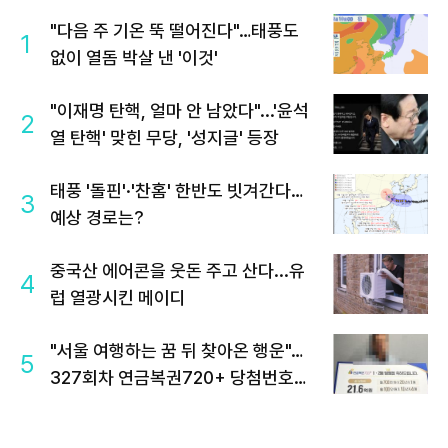
"다음 주 기온 뚝 떨어진다"…태풍도
1
없이 열돔 박살 낸 '이것'
"이재명 탄핵, 얼마 안 남았다"...'윤석
2
열 탄핵' 맞힌 무당, '성지글' 등장
태풍 '돌핀'·'찬홈' 한반도 빗겨간다…
3
예상 경로는?
중국산 에어콘을 웃돈 주고 산다...유
4
럽 열광시킨 메이디
"서울 여행하는 꿈 뒤 찾아온 행운"…
5
327회차 연금복권720+ 당첨번호조
회 주목