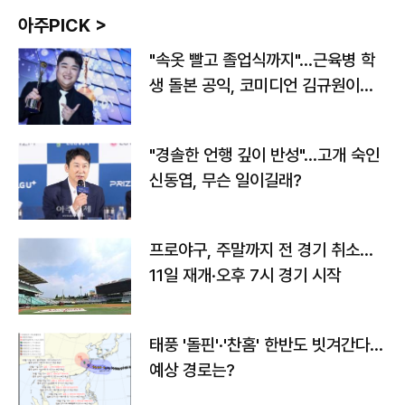
아주PICK >
"속옷 빨고 졸업식까지"…근육병 학
생 돌본 공익, 코미디언 김규원이었
다
"경솔한 언행 깊이 반성"…고개 숙인
신동엽, 무슨 일이길래?
프로야구, 주말까지 전 경기 취소…
11일 재개·오후 7시 경기 시작
태풍 '돌핀'·'찬홈' 한반도 빗겨간다…
예상 경로는?