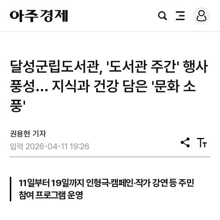
로
아
그
검
전
주
인
색
체
경
메
제
뉴
달성군립도서관, '도서관 주간' 행사
풍성... 지식과 건강 담은 '문화 소
풍'
권용현 기자
공
텍
입력 2026-04-11 19:26
유
스
트
크
기
11일부터 19일까지 인형극·캠페인·작가 강연 등 주민
참여 프로그램 운영