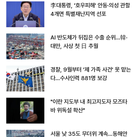
李대통령, '호우피해' 안동·의성 관할
4개면 특별재난지역 선포
AI 반도체가 뒤집은 수출 순위…韓·
대만, 사상 첫 日 추월
경찰, 9월부터 '제 가족 사건' 못 맡는
다…수사인력 881명 보강
"이란 지도부 내 최고지도자 모즈타
바 위독설 확산"
서울 낮 35도 무더위 계속…동해안