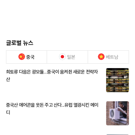
글로벌 뉴스
중국
일본
베트남
희토류 다음은 광모듈…중국이 움켜쥔 새로운 전략자
산
중국산 에어콘을 웃돈 주고 산다...유럽 열광시킨 메이
디