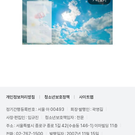
더보기
arrow_forward_ios
Unmute
개인정보처리방침
청소년보호정책
사이트맵
정기간행등록번호 : 서울 아 00493
회장·발행인 : 곽영길
사장·편집인 : 임규진
청소년보호책임자 : 전운
주소 : 서울특별시 종로구 종로 1길 42(수송동 146-1) 이마빌딩 11층
전화 : 02-767-1500
발행일자 : 2007년 11월 15일