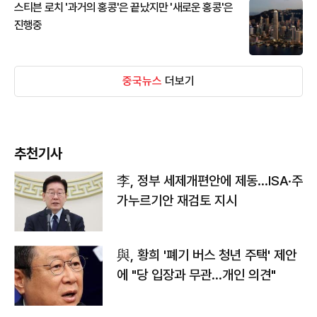
스티븐 로치 '과거의 홍콩'은 끝났지만 '새로운 홍콩'은
진행중
중국뉴스
더보기
추천기사
李, 정부 세제개편안에 제동…ISA·주
가누르기안 재검토 지시
與, 황희 '폐기 버스 청년 주택' 제안
에 "당 입장과 무관…개인 의견"