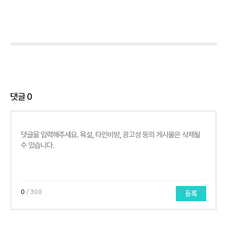
댓글
0
0
/ 300
등록