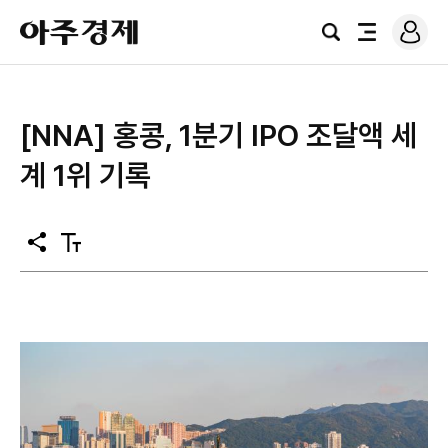
로
아
그
검
전
주
인
색
체
경
메
제
뉴
[NNA] 홍콩, 1분기 IPO 조달액 세
계 1위 기록
공
텍
유
스
트
크
기