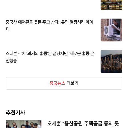
중국산 에어콘을 웃돈 주고 산다...유럽 열광시킨 메이
디
스티븐 로치 '과거의 홍콩'은 끝났지만 '새로운 홍콩'은
진행중
중국뉴스
더보기
추천기사
오세훈 "용산공원 주택공급 동의 못