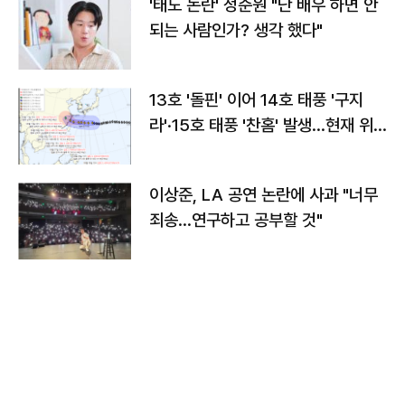
'태도 논란' 정준원 "난 배우 하면 안
되는 사람인가? 생각 했다"
13호 '돌핀' 이어 14호 태풍 '구지
라'·15호 태풍 '찬홈' 발생…현재 위
치와 이동경로는?
이상준, LA 공연 논란에 사과 "너무
죄송…연구하고 공부할 것"