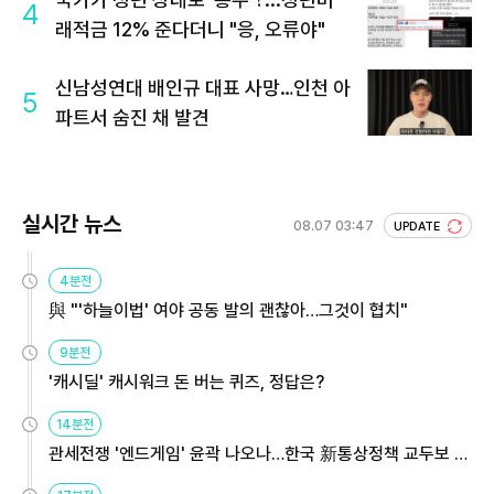
4
래적금 12% 준다더니 "응, 오류야"
신남성연대 배인규 대표 사망…인천 아
5
파트서 숨진 채 발견
실시간 뉴스
08.07 03:47
UPDATE
4분전
與 "'하늘이법' 여야 공동 발의 괜찮아…그것이 협치"
9분전
'캐시딜' 캐시워크 돈 버는 퀴즈, 정답은?
14분전
관세전쟁 '엔드게임' 윤곽 나오나…한국 新통상정책 교두보 활
용해야