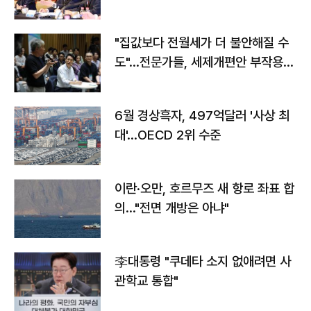
야"
"집값보다 전월세가 더 불안해질 수
도"…전문가들, 세제개편안 부작용
우려
6월 경상흑자, 497억달러 '사상 최
대'…OECD 2위 수준
이란·오만, 호르무즈 새 항로 좌표 합
의…"전면 개방은 아냐"
李대통령 "쿠데타 소지 없애려면 사
관학교 통합"