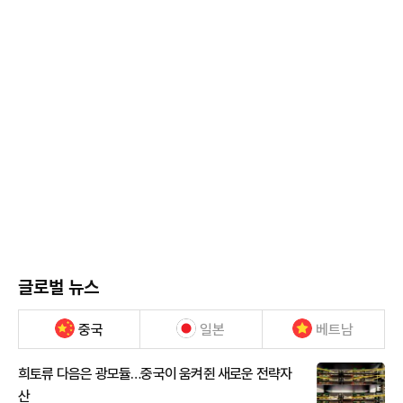
글로벌 뉴스
중국
일본
베트남
희토류 다음은 광모듈…중국이 움켜쥔 새로운 전략자
산