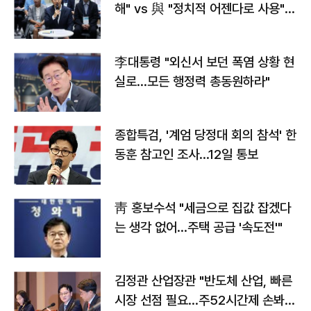
해" vs 與 "정치적 어젠다로 사용"
맞불
李대통령 "외신서 보던 폭염 상황 현
실로…모든 행정력 총동원하라"
종합특검, '계엄 당정대 회의 참석' 한
동훈 참고인 조사...12일 통보
靑 홍보수석 "세금으로 집값 잡겠다
는 생각 없어…주택 공급 '속도전'"
김정관 산업장관 "반도체 산업, 빠른
시장 선점 필요…주52시간제 손봐