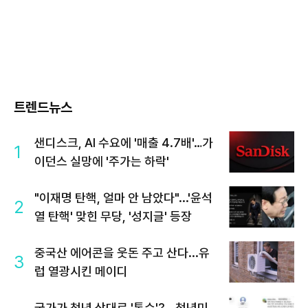
트렌드뉴스
샌디스크, AI 수요에 '매출 4.7배'…가
1
이던스 실망에 '주가는 하락'
"이재명 탄핵, 얼마 안 남았다"...'윤석
2
열 탄핵' 맞힌 무당, '성지글' 등장
중국산 에어콘을 웃돈 주고 산다...유
3
럽 열광시킨 메이디
국가가 청년 상대로 '통수'?...청년미