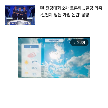
與 전당대회 2차 토론회…'탈당 의혹
·신천지 당원 가입 논란' 공방
더보기
arrow_forward_ios
Mute