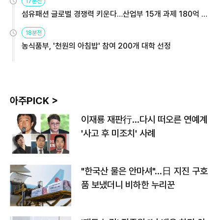
17분전
섬유패션 글로벌 경쟁력 키운다…산업부 15개 과제 180억 지
원
18분전
농식품부, '천원의 아침밥' 참여 200개 대학 선정
아주PICK >
이재룡 재판行…다시 떠오른 연예계
'사고 후 미조치' 사례
"한국산 물은 안마셔"…日 지진 구호
품 보냈더니 비하한 누리꾼