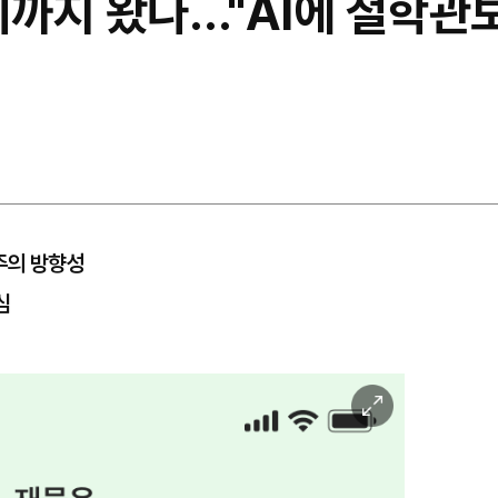
 어디까지 왔나…"AI에 철학
주의 방향성
심
이
미
지