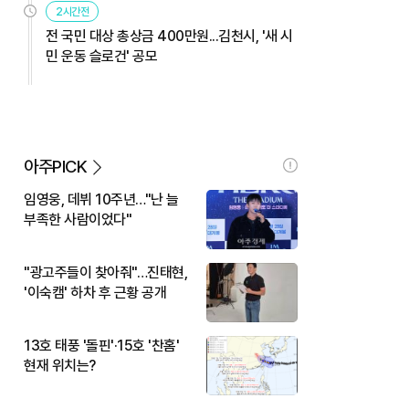
2시간전
전 국민 대상 총상금 400만원...김천시, '새 시
민 운동 슬로건' 공모
아주PICK
임영웅, 데뷔 10주년…"난 늘
부족한 사람이었다"
"광고주들이 찾아줘"…진태현,
'이숙캠' 하차 후 근황 공개
13호 태풍 '돌핀'·15호 '찬홈'
현재 위치는?