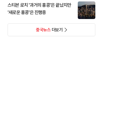
스티븐 로치 '과거의 홍콩'은 끝났지만
'새로운 홍콩'은 진행중
중국뉴스
더보기