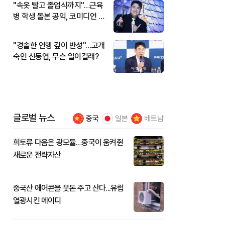
"속옷 빨고 졸업식까지"…근육
병 학생 돌본 공익, 코미디언 김
규원이었다
"경솔한 언행 깊이 반성"…고개
숙인 신동엽, 무슨 일이길래?
글로벌 뉴스
중국
일본
베트남
희토류 다음은 광모듈…중국이 움켜쥔
새로운 전략자산
중국산 에어콘을 웃돈 주고 산다...유럽
열광시킨 메이디