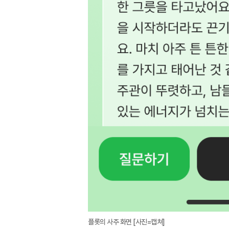
플롯의 사주 화면 [사진=캡쳐]