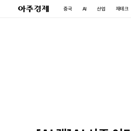
아
중국
AI
산업
재테크
주
경
제