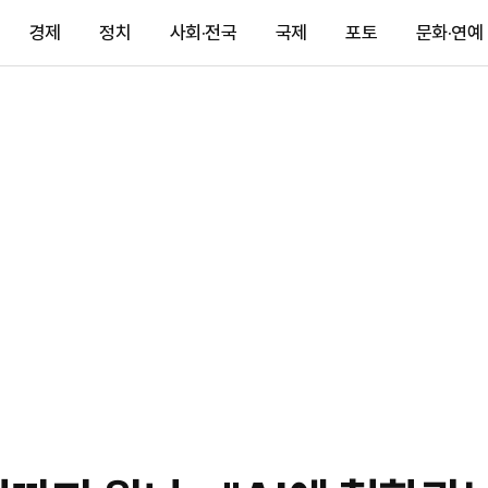
경제
정치
사회·전국
국제
포토
문화·연예