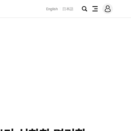
로
English
日本語
그
검
전
인
색
체
메
뉴