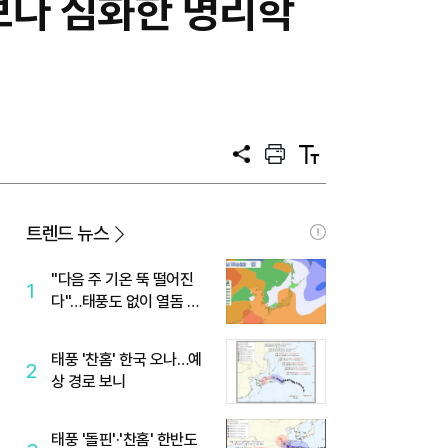
관보다 심화한 명리학
공
프
텍
유
린
스
트
트
크
기
트렌드 뉴스
"다음 주 기온 뚝 떨어진
1
다"…태풍도 없이 열돔 박
살 낸 '이것'
태풍 '찬홈' 한국 오나…예
2
상 경로 보니
태풍 '돌핀'·'찬홈' 한반도