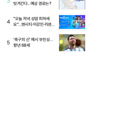
3
빗겨간다…예상 경로는?
"오늘 저녁 상암 피하세
4
요"…맨시티·이강인·리센느
뜬다, 6호선 혼잡 예상
'축구의 신' 메시 부친상…
5
향년 68세