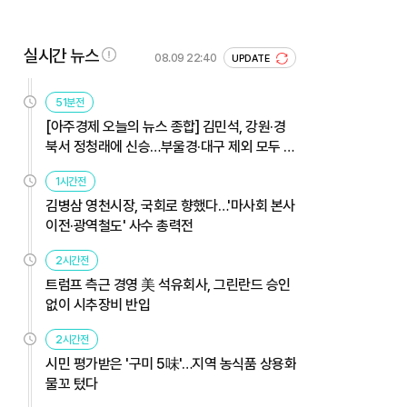
실시간 뉴스
08.09 22:40
UPDATE
51분전
[아주경제 오늘의 뉴스 종합] 김민석, 강원·경
북서 정청래에 신승…부울경·대구 제외 모두 웃
었다 外
1시간전
김병삼 영천시장, 국회로 향했다…'마사회 본사
이전·광역철도' 사수 총력전
2시간전
트럼프 측근 경영 美 석유회사, 그린란드 승인
없이 시추장비 반입
2시간전
시민 평가받은 '구미 5味'…지역 농식품 상용화
물꼬 텄다