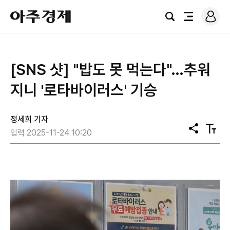
로
아
그
검
전
주
인
색
체
경
메
제
뉴
[SNS 샷] "밥도 못 먹는다"…추워
지니 '로타바이러스' 기승
정세희 기자
공
텍
입력 2025-11-24 10:20
유
스
트
크
기