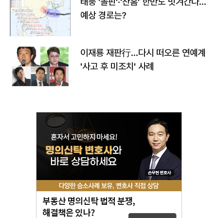
태풍 '돌핀'·'찬홈' 한반도 빗겨간다…
예상 경로는?
이재룡 재판行…다시 떠오른 연예계
'사고 후 미조치' 사례