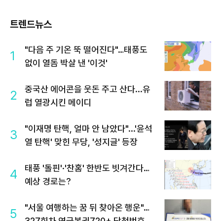
트렌드뉴스
"다음 주 기온 뚝 떨어진다"…태풍도
1
없이 열돔 박살 낸 '이것'
중국산 에어콘을 웃돈 주고 산다...유
2
럽 열광시킨 메이디
"이재명 탄핵, 얼마 안 남았다"...'윤석
3
열 탄핵' 맞힌 무당, '성지글' 등장
태풍 '돌핀'·'찬홈' 한반도 빗겨간다…
4
예상 경로는?
"서울 여행하는 꿈 뒤 찾아온 행운"…
5
327회차 연금복권720+ 당첨번호조