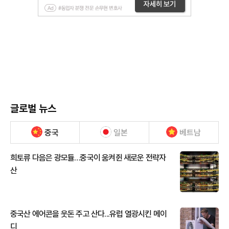
글로벌 뉴스
중국
일본
베트남
희토류 다음은 광모듈…중국이 움켜쥔 새로운 전략자
산
중국산 에어콘을 웃돈 주고 산다...유럽 열광시킨 메이
디