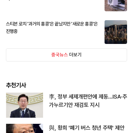
스티븐 로치 '과거의 홍콩'은 끝났지만 '새로운 홍콩'은
진행중
중국뉴스
더보기
추천기사
李, 정부 세제개편안에 제동…ISA·주
가누르기안 재검토 지시
與, 황희 '폐기 버스 청년 주택' 제안