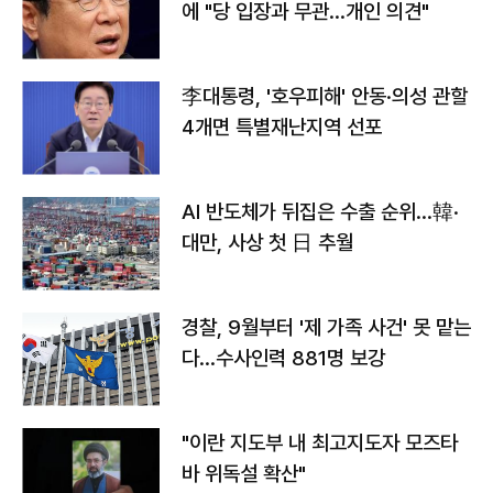
에 "당 입장과 무관…개인 의견"
李대통령, '호우피해' 안동·의성 관할
4개면 특별재난지역 선포
AI 반도체가 뒤집은 수출 순위…韓·
대만, 사상 첫 日 추월
경찰, 9월부터 '제 가족 사건' 못 맡는
다…수사인력 881명 보강
"이란 지도부 내 최고지도자 모즈타
바 위독설 확산"