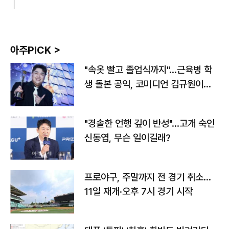
아주PICK >
"속옷 빨고 졸업식까지"…근육병 학
생 돌본 공익, 코미디언 김규원이었
다
"경솔한 언행 깊이 반성"…고개 숙인
신동엽, 무슨 일이길래?
프로야구, 주말까지 전 경기 취소…
11일 재개·오후 7시 경기 시작