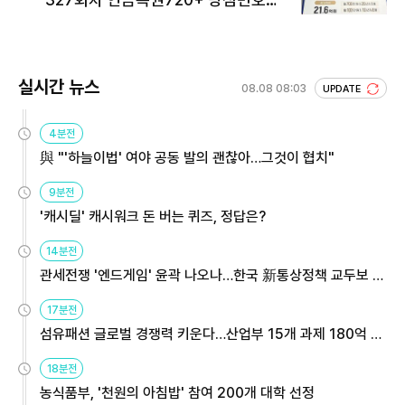
회 주목
실시간 뉴스
08.08 08:03
UPDATE
4분전
與 "'하늘이법' 여야 공동 발의 괜찮아…그것이 협치"
9분전
'캐시딜' 캐시워크 돈 버는 퀴즈, 정답은?
14분전
관세전쟁 '엔드게임' 윤곽 나오나…한국 新통상정책 교두보 활
용해야
17분전
섬유패션 글로벌 경쟁력 키운다…산업부 15개 과제 180억 지
원
18분전
농식품부, '천원의 아침밥' 참여 200개 대학 선정