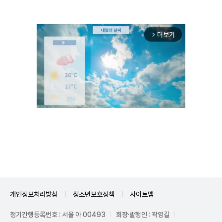
더보기
arrow_forward_ios
Unmute
개인정보처리방침
청소년보호정책
사이트맵
정기간행등록번호 : 서울 아 00493
회장·발행인 : 곽영길