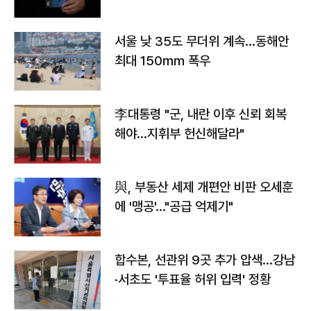
서울 낮 35도 무더위 계속…동해안
최대 150㎜ 폭우
李대통령 "군, 내란 이후 신뢰 회복
해야…지휘부 헌신해달라"
與, 부동산 세제 개편안 비판 오세훈
에 '맹공'…"공급 억제기"
합수본, 선관위 9곳 추가 압색…강남
·서초도 '투표율 허위 입력' 정황