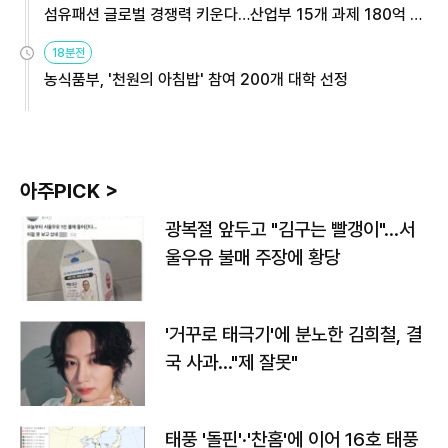
섬유패션 글로벌 경쟁력 키운다…산업부 15개 과제 180억 지
원
18분전
농식품부, '천원의 아침밥' 참여 200개 대학 선정
아주PICK >
광복절 앞두고 "김구는 빨갱이"…서
울우유 불매 주장에 황당
'거꾸로 태극기'에 분노한 김희철, 결
국 사과…"제 잘못"
태풍 '돌핀'·'찬홈'에 이어 16호 태풍