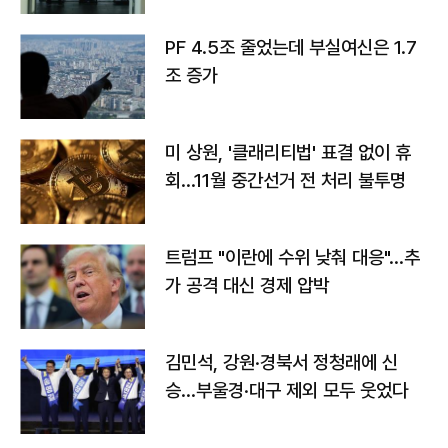
PF 4.5조 줄었는데 부실여신은 1.7
조 증가
미 상원, '클래리티법' 표결 없이 휴
회…11월 중간선거 전 처리 불투명
트럼프 "이란에 수위 낮춰 대응"…추
가 공격 대신 경제 압박
김민석, 강원·경북서 정청래에 신
승…부울경·대구 제외 모두 웃었다