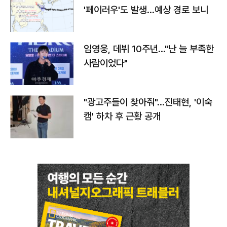
'페이러우'도 발생…예상 경로 보니
임영웅, 데뷔 10주년…"난 늘 부족한
사람이었다"
"광고주들이 찾아줘"…진태현, '이숙
캠' 하차 후 근황 공개