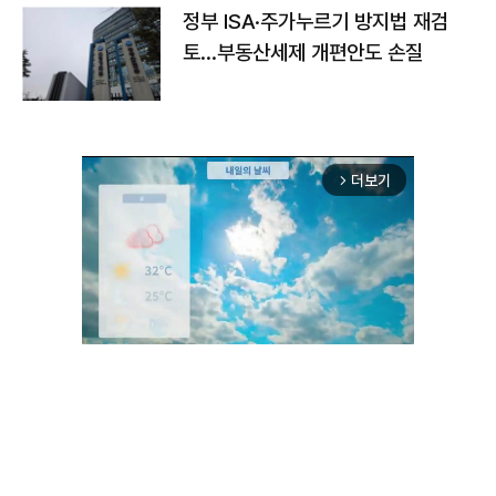
정부 ISA·주가누르기 방지법 재검
토…부동산세제 개편안도 손질
더보기
arrow_forward_ios
Unmute