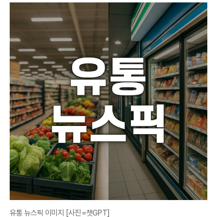
유통 뉴스픽 이미지 [사진=챗GPT]