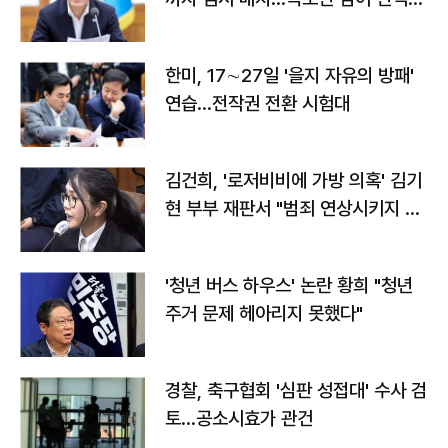
전"
한미, 17∼27일 '을지 자유의 방패'
연습…전작권 전환 시험대
김건희, '로저비비에 가방 의혹' 김기
현 부부 재판서 "범죄 연상시키지 말
라"
'청년 버스 하우스' 논란 황희 "청년
주거 문제 헤아리지 못했다"
경찰, 축구협회 '심판 성접대' 수사 검
토…공소시효가 관건