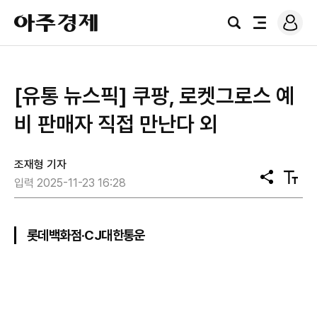
로
아
그
검
전
주
인
색
체
경
메
제
뉴
[유통 뉴스픽] 쿠팡, 로켓그로스 예
비 판매자 직접 만난다 외
조재형 기자
공
텍
입력 2025-11-23 16:28
유
스
트
크
기
롯데백화점·CJ대한통운