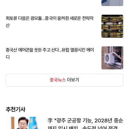
희토류 다음은 광모듈…중국이 움켜쥔 새로운 전략자
산
중국산 에어콘을 웃돈 주고 산다...유럽 열광시킨 메이
디
중국뉴스
더보기
추천기사
李 "광주 군공항 기능, 2028년 중순
까지 임시 배치…속도전 넘어 전격