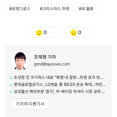
#로켓그로스
#크리스마스 마켓
#AI 물류
0
0
조재형 기자
grind@ajunews.com
조성환 전 조이웍스 대표 "폭행 내 잘못…뒤엔 호카 판권 노린 세력 있어"
롯데글로벌로지스, LG엔솔 美 BESS 운송 확대…하반기 물량 3배로
삼성물산 패션부문 '준지', 中 베이징 럭셔리 시장 공략 본격화
기자의 다른기사