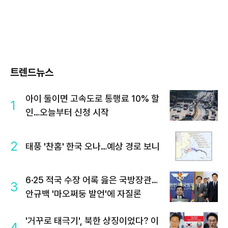
트렌드뉴스
아이 둘이면 고속도로 통행료 10% 할
1
인…오늘부터 신청 시작
2
태풍 '찬홈' 한국 오나…예상 경로 보니
6·25 적국 수장 어록 읊은 국방장관…
3
안규백 '마오쩌둥 발언'에 자질론
'거꾸로 태극기', 북한 상징이었다? 이
4