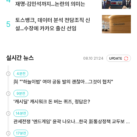
재명·김민석까지…논란의 의미는
토스뱅크, 데이터 분석 전담조직 신
5
설…수장에 카카오 출신 선임
실시간 뉴스
08.10 21:24
UPDATE
4분전
與 "'하늘이법' 여야 공동 발의 괜찮아…그것이 협치"
9분전
'캐시딜' 캐시워크 돈 버는 퀴즈, 정답은?
14분전
관세전쟁 '엔드게임' 윤곽 나오나…한국 新통상정책 교두보 활
용해야
17분전