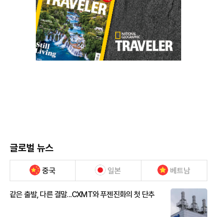
글로벌 뉴스
중국
일본
베트남
같은 출발, 다른 결말...CXMT와 푸젠진화의 첫 단추