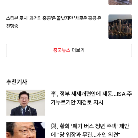
스티븐 로치 '과거의 홍콩'은 끝났지만 '새로운 홍콩'은
진행중
중국뉴스
더보기
추천기사
李, 정부 세제개편안에 제동…ISA·주
가누르기안 재검토 지시
與, 황희 '폐기 버스 청년 주택' 제안
에 "당 입장과 무관…개인 의견"