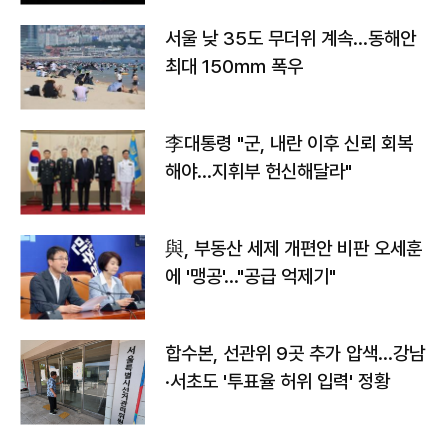
서울 낮 35도 무더위 계속…동해안
최대 150㎜ 폭우
李대통령 "군, 내란 이후 신뢰 회복
해야…지휘부 헌신해달라"
與, 부동산 세제 개편안 비판 오세훈
에 '맹공'…"공급 억제기"
합수본, 선관위 9곳 추가 압색…강남
·서초도 '투표율 허위 입력' 정황