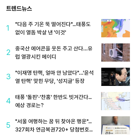
트렌드뉴스
"다음 주 기온 뚝 떨어진다"…태풍도
1
없이 열돔 박살 낸 '이것'
중국산 에어콘을 웃돈 주고 산다...유
2
럽 열광시킨 메이디
"이재명 탄핵, 얼마 안 남았다"...'윤석
3
열 탄핵' 맞힌 무당, '성지글' 등장
태풍 '돌핀'·'찬홈' 한반도 빗겨간다…
4
예상 경로는?
"서울 여행하는 꿈 뒤 찾아온 행운"…
5
327회차 연금복권720+ 당첨번호조