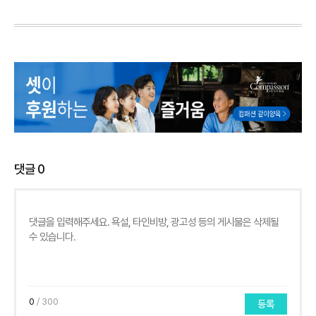
댓글
0
0
/ 300
등록