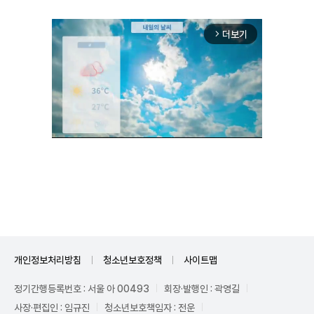
더보기
arrow_forward_ios
Unmute
개인정보처리방침
청소년보호정책
사이트맵
정기간행등록번호 : 서울 아 00493
회장·발행인 : 곽영길
사장·편집인 : 임규진
청소년보호책임자 : 전운