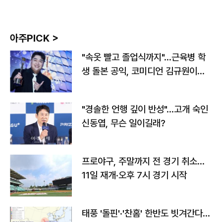
아주PICK >
"속옷 빨고 졸업식까지"…근육병 학
생 돌본 공익, 코미디언 김규원이었
다
"경솔한 언행 깊이 반성"…고개 숙인
신동엽, 무슨 일이길래?
프로야구, 주말까지 전 경기 취소…
11일 재개·오후 7시 경기 시작
태풍 '돌핀'·'찬홈' 한반도 빗겨간다…