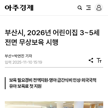
로
아
그
검
전
주
인
색
체
경
메
제
뉴
부산시, 2026년 어린이집 3~5세
전면 무상보육 시행
부산=박연진 기자
공
텍
입력 2025-11-10 15:19
유
스
트
크
기
보육 필요경비 전액지원·영아 급간식비 인상·외국국적
유아 보육료 첫 지원