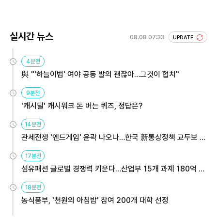
회 주목
실시간 뉴스
08.08 07:33
UPDATE
4분전
與 "'하늘이법' 여야 공동 발의 괜찮아…그것이 협치"
9분전
'캐시딜' 캐시워크 돈 버는 퀴즈, 정답은?
14분전
관세전쟁 '엔드게임' 윤곽 나오나…한국 新통상정책 교두보 활
용해야
17분전
섬유패션 글로벌 경쟁력 키운다…산업부 15개 과제 180억 지
원
18분전
농식품부, '천원의 아침밥' 참여 200개 대학 선정