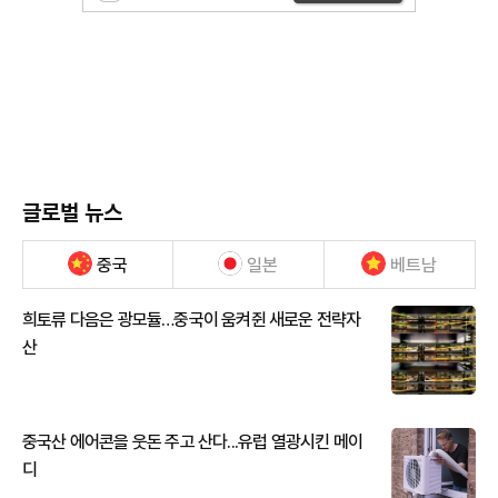
글로벌 뉴스
중국
일본
베트남
희토류 다음은 광모듈…중국이 움켜쥔 새로운 전략자
산
중국산 에어콘을 웃돈 주고 산다...유럽 열광시킨 메이
디