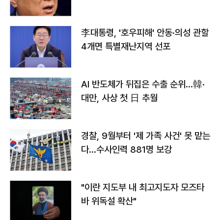
李대통령, '호우피해' 안동·의성 관할
4개면 특별재난지역 선포
AI 반도체가 뒤집은 수출 순위…韓·
대만, 사상 첫 日 추월
경찰, 9월부터 '제 가족 사건' 못 맡는
다…수사인력 881명 보강
"이란 지도부 내 최고지도자 모즈타
바 위독설 확산"