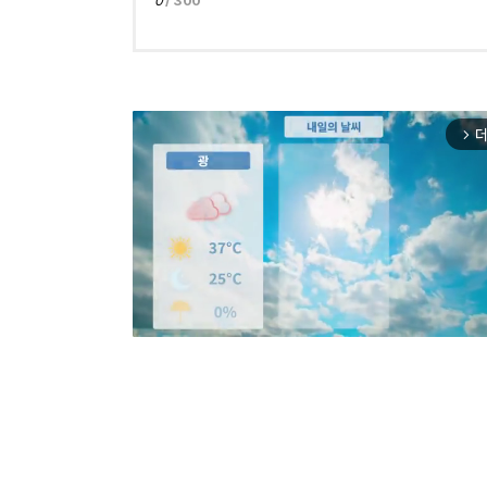
0
/ 300
더
arrow_forward_ios
Mut