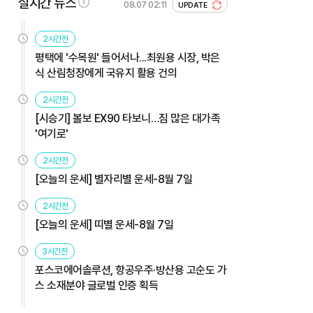
실시간 뉴스
08.07 02:11
UPDATE
2시간전
평택에 '수목원' 들어서나...최원용 시장, 박은
식 산림청장에게 국유지 활용 건의
2시간전
[시승기] 볼보 EX90 타보니…짐 많은 대가족
'여기로'
2시간전
[오늘의 운세] 별자리별 운세-8월 7일
2시간전
[오늘의 운세] 띠별 운세-8월 7일
3시간전
포스코에어솔루션, 항공우주·방산용 고순도 가
스 소재분야 글로벌 인증 획득