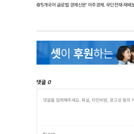
©'5개국어 글로벌 경제신문' 아주경제. 무단전재·재배
댓글
0