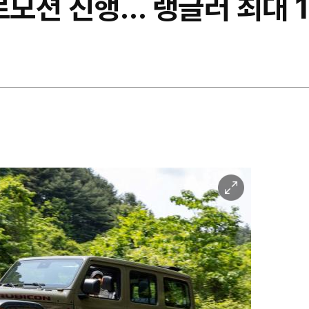
로모션 진행… 랭글러 최대 
이
미
지
확
대