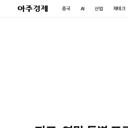
아
중국
AI
산업
재테크
주
경
제