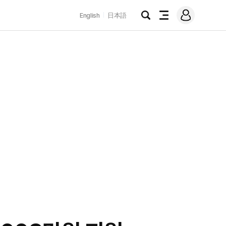
로
English
日本語
그
검
전
인
색
체
메
뉴