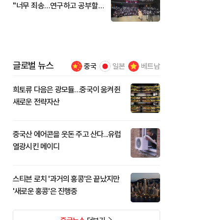
"너무 죄송…연구하고 공부할
것"
글로벌 뉴스
중국
일본
베트남
희토류 다음은 광모듈…중국이 움켜쥔
새로운 전략자산
중국산 에어콘을 웃돈 주고 산다...유럽
열광시킨 메이디
스티븐 로치 '과거의 홍콩'은 끝났지만
'새로운 홍콩'은 진행중