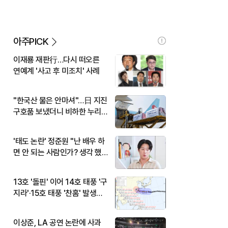
아주PICK
이재룡 재판行…다시 떠오른
연예계 '사고 후 미조치' 사례
"한국산 물은 안마셔"…日 지진
구호품 보냈더니 비하한 누리
꾼
'태도 논란' 정준원 "난 배우 하
면 안 되는 사람인가? 생각 했
다"
13호 '돌핀' 이어 14호 태풍 '구
지라'·15호 태풍 '찬홈' 발생…
현재 위치와 이동경로는?
이상준, LA 공연 논란에 사과