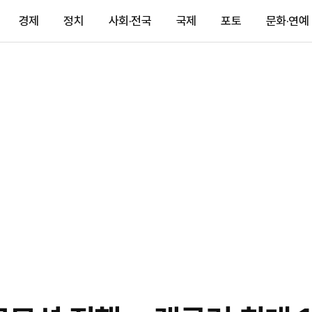
경제
정치
사회·전국
국제
포토
문화·연예