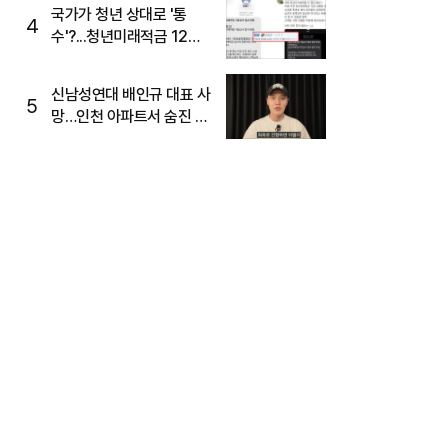
국가가 청년 상대로 '통
4
수'?...청년미래적금 12%
준다더니 "응, 오류야"
신남성연대 배인규 대표 사
5
망…인천 아파트서 숨진 채
발견