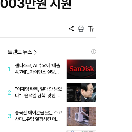
1003만원 지원
공
프
텍
유
린
스
트
트
크
기
트렌드 뉴스
샌디스크, AI 수요에 '매출
1
4.7배'…가이던스 실망에
'주가는 하락'
"이재명 탄핵, 얼마 안 남았
2
다"...'윤석열 탄핵' 맞힌 무
당, '성지글' 등장
중국산 에어콘을 웃돈 주고
3
산다...유럽 열광시킨 메이
디