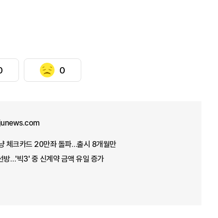
0
0
ajunews.com
냥 체크카드 20만좌 돌파…출시 8개월만
선방…'빅3' 중 신계약 금액 유일 증가