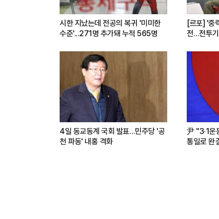
시한 지났는데 전공의 복귀 '미미한
[르포] '중
수준'...271명 추가돼 누적 565명
전…전투기
련(영상)
4일 동교동계 국회 발표…민주당 '공
尹 "3·1
천 파동' 내홍 격화
통일로 완결.
파트너"