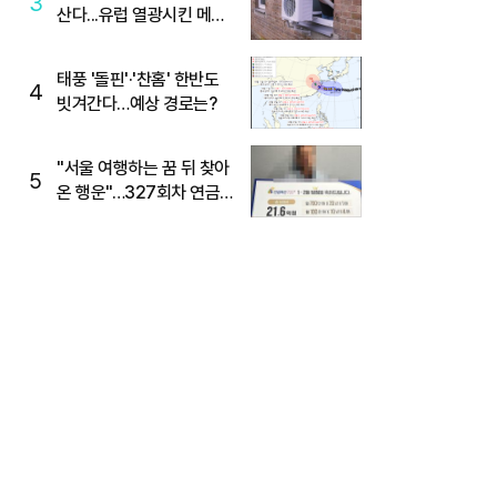
3
산다...유럽 열광시킨 메이
디
태풍 '돌핀'·'찬홈' 한반도
4
빗겨간다…예상 경로는?
"서울 여행하는 꿈 뒤 찾아
5
온 행운"…327회차 연금
복권720+ 당첨번호조회
주목