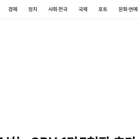
경제
정치
사회·전국
국제
포토
문화·연예