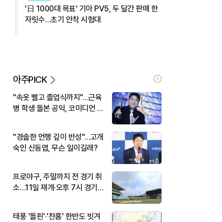
'日 1000대 목표' 기아 PV5, 두 달간 판매 한
자릿수…초기 안착 시험대
아주PICK
"속옷 빨고 졸업식까지"…근육
병 학생 돌본 공익, 코미디언 김
규원이었다
"경솔한 언행 깊이 반성"…고개
숙인 신동엽, 무슨 일이길래?
프로야구, 주말까지 전 경기 취
소…11일 재개·오후 7시 경기
시작
태풍 '돌핀'·'찬홈' 한반도 빗겨