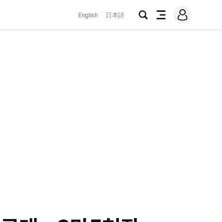
로
English
日本語
그
검
전
인
색
체
메
뉴