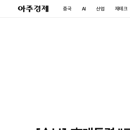
아
중국
AI
산업
재테크
주
경
제