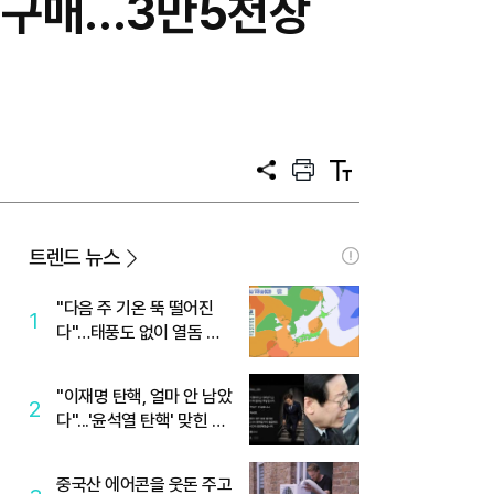
가 구매…3만5천장
공
프
텍
유
린
스
트
트
크
기
트렌드 뉴스
"다음 주 기온 뚝 떨어진
1
다"…태풍도 없이 열돔 박
살 낸 '이것'
"이재명 탄핵, 얼마 안 남았
2
다"...'윤석열 탄핵' 맞힌 무
당, '성지글' 등장
중국산 에어콘을 웃돈 주고