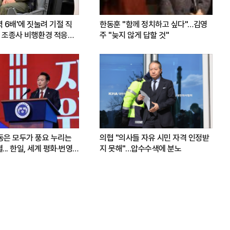
력 6배'에 짓눌려 기절 직
한동훈 "함께 정치하고 싶다"…김영
 조종사 비행환경 적응훈
주 "늦지 않게 답할 것"
운동은 모두가 풍요 누리는
의협 "의사들 자유 시민 자격 인정받
.. 한일, 세계 평화·번영
지 못해"…압수수색에 분노