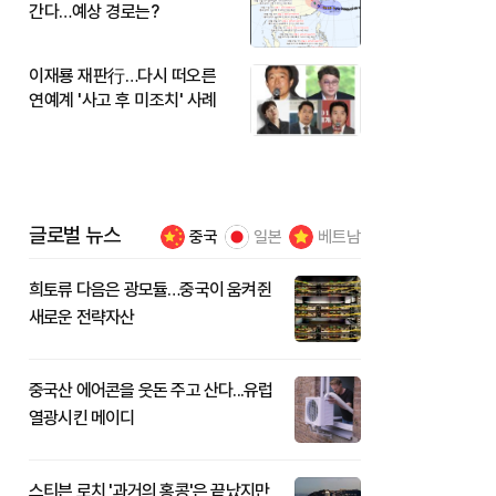
간다…예상 경로는?
이재룡 재판行…다시 떠오른
연예계 '사고 후 미조치' 사례
글로벌 뉴스
중국
일본
베트남
희토류 다음은 광모듈…중국이 움켜쥔
새로운 전략자산
중국산 에어콘을 웃돈 주고 산다...유럽
열광시킨 메이디
스티븐 로치 '과거의 홍콩'은 끝났지만