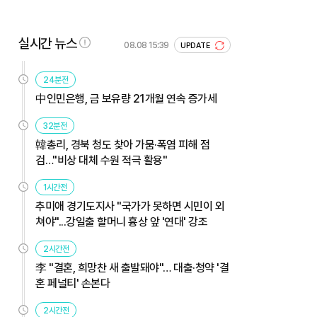
실시간 뉴스
08.08 15:39
UPDATE
24분전
中인민은행, 금 보유량 21개월 연속 증가세
32분전
韓총리, 경북 청도 찾아 가뭄·폭염 피해 점
검…"비상 대체 수원 적극 활용"
1시간전
추미애 경기도지사 "국가가 못하면 시민이 외
쳐야"...강일출 할머니 흉상 앞 '연대' 강조
2시간전
李 "결혼, 희망찬 새 출발돼야"… 대출·청약 '결
혼 페널티' 손본다
2시간전