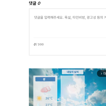
댓글
0
0
/ 300
더
arrow_forward_ios