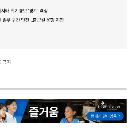
산사태 위기경보 '경계' 격상
선 일부 구간 단전…출근길 운행 지연
포 금지