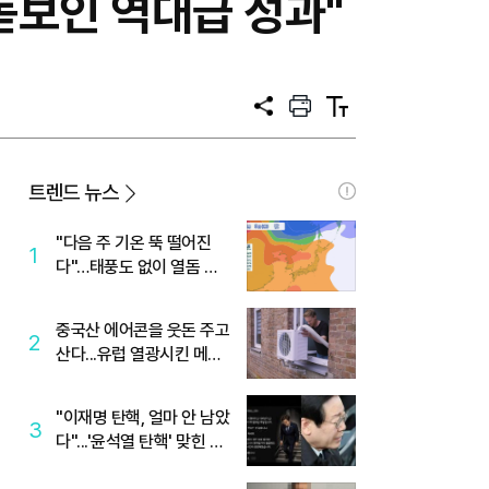
돋보인 역대급 성과"
공
프
텍
유
린
스
트
트
크
기
트렌드 뉴스
"다음 주 기온 뚝 떨어진
1
다"…태풍도 없이 열돔 박
살 낸 '이것'
중국산 에어콘을 웃돈 주고
2
산다...유럽 열광시킨 메이
디
"이재명 탄핵, 얼마 안 남았
3
다"...'윤석열 탄핵' 맞힌 무
당, '성지글' 등장