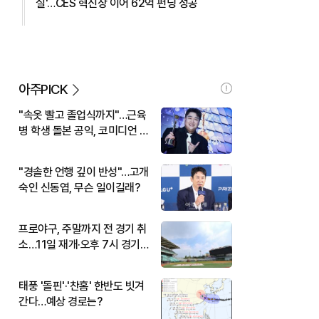
실'…CES 혁신상 이어 62억 펀딩 성공
아주PICK
"속옷 빨고 졸업식까지"…근육
병 학생 돌본 공익, 코미디언 김
규원이었다
"경솔한 언행 깊이 반성"…고개
숙인 신동엽, 무슨 일이길래?
프로야구, 주말까지 전 경기 취
소…11일 재개·오후 7시 경기
시작
태풍 '돌핀'·'찬홈' 한반도 빗겨
간다…예상 경로는?