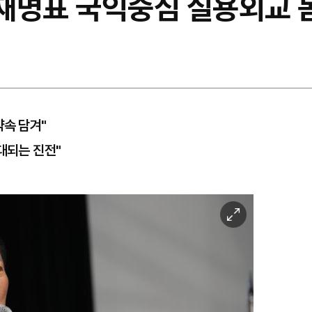
이재명표 국익중심 실용외교 
약속 담겨"
대되는 진전"
이
미
지
확
대