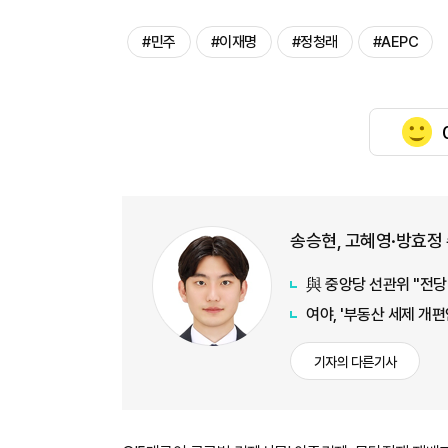
#민주
#이재명
#정청래
#AEPC
송승현, 고혜영·방효정
與 중앙당 선관위 "전당
여야, '부동산 세제 개편
기자의 다른기사