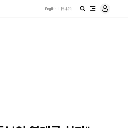
로
English
日本語
그
검
전
인
색
체
메
뉴