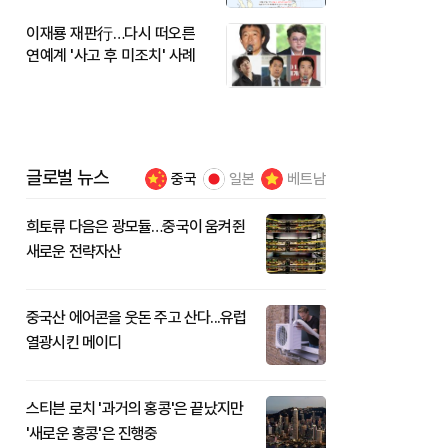
이재룡 재판行…다시 떠오른
연예계 '사고 후 미조치' 사례
글로벌 뉴스
중국
일본
베트남
희토류 다음은 광모듈…중국이 움켜쥔
새로운 전략자산
중국산 에어콘을 웃돈 주고 산다...유럽
열광시킨 메이디
스티븐 로치 '과거의 홍콩'은 끝났지만
'새로운 홍콩'은 진행중