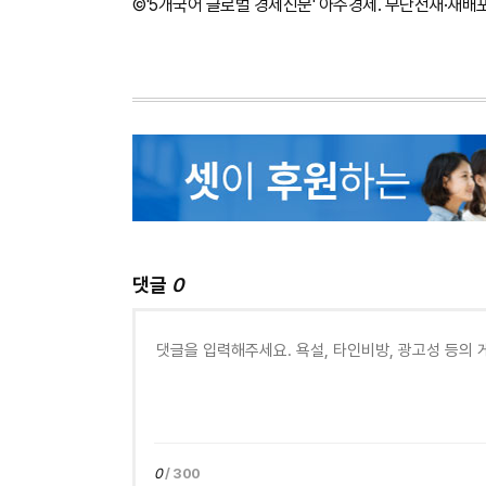
©'5개국어 글로벌 경제신문' 아주경제. 무단전재·재배
댓글
0
0
/ 300