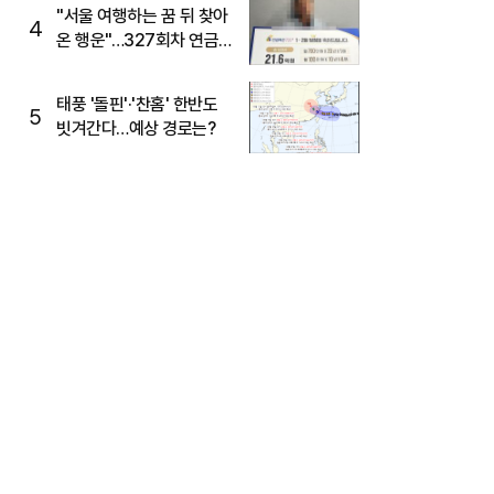
"서울 여행하는 꿈 뒤 찾아
4
온 행운"…327회차 연금
복권720+ 당첨번호조회
주목
태풍 '돌핀'·'찬홈' 한반도
5
빗겨간다…예상 경로는?