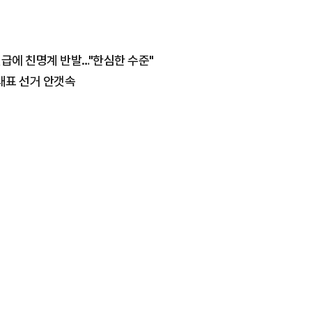
언급에 친명계 반발…"한심한 수준"
대표 선거 안갯속