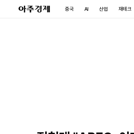
아
중국
AI
산업
재테크
주
경
제