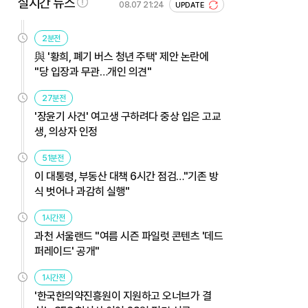
실시간 뉴스
08.07 21:24
UPDATE
2분전
與 '황희, 폐기 버스 청년 주택' 제안 논란에
"당 입장과 무관…개인 의견"
27분전
'장윤기 사건' 여고생 구하려다 중상 입은 고교
생, 의상자 인정
51분전
이 대통령, 부동산 대책 6시간 점검…"기존 방
식 벗어나 과감히 실행"
1시간전
과천 서울랜드 "여름 시즌 파일럿 콘텐츠 '데드
퍼레이드' 공개"
1시간전
'한국한의약진흥원이 지원하고 오너브가 결