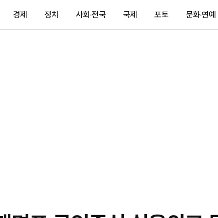
경제
정치
사회·전국
국제
포토
문화·연예