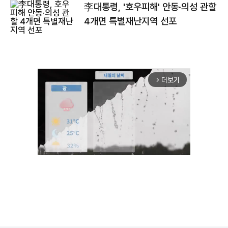
李대통령, '호우피해' 안동·의성 관할
4개면 특별재난지역 선포
더보기
arrow_forward_ios
Unmute