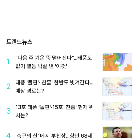
트렌드뉴스
"다음 주 기온 뚝 떨어진다"…태풍도
1
없이 열돔 박살 낸 '이것'
태풍 '돌핀'·'찬홈' 한반도 빗겨간다…
2
예상 경로는?
13호 태풍 '돌핀'·15호 '찬홈' 현재 위
3
치는?
4
'축구의 신' 메시 부친상…향년 68세