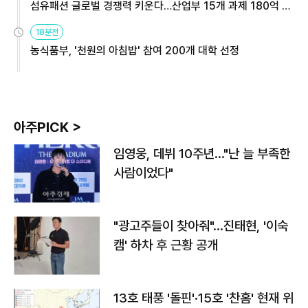
섬유패션 글로벌 경쟁력 키운다…산업부 15개 과제 180억 지
원
18분전
농식품부, '천원의 아침밥' 참여 200개 대학 선정
아주PICK >
임영웅, 데뷔 10주년…"난 늘 부족한
사람이었다"
"광고주들이 찾아줘"…진태현, '이숙
캠' 하차 후 근황 공개
13호 태풍 '돌핀'·15호 '찬홈' 현재 위