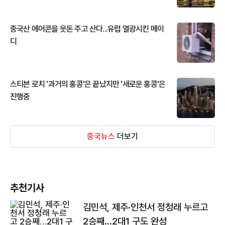
중국산 에어콘을 웃돈 주고 산다...유럽 열광시킨 메이
디
스티븐 로치 '과거의 홍콩'은 끝났지만 '새로운 홍콩'은
진행중
중국뉴스
더보기
추천기사
김민석, 제주·인천서 정청래 누르고
2승째…2대1 구도 완성