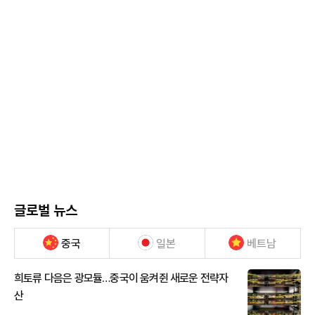
글로벌 뉴스
중국
일본
베트남
희토류 다음은 광모듈…중국이 움켜쥔 새로운 전략자
산