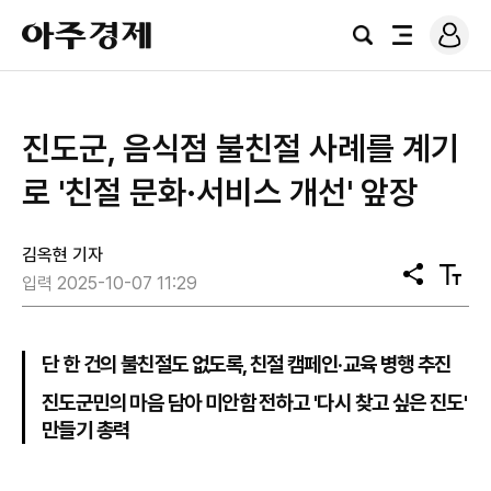
로
아
그
검
전
주
인
색
체
경
메
제
뉴
진도군, 음식점 불친절 사례를 계기
로 '친절 문화·서비스 개선' 앞장
김옥현 기자
공
텍
입력 2025-10-07 11:29
유
스
트
크
기
단 한 건의 불친절도 없도록, 친절 캠페인·교육 병행 추진
진도군민의 마음 담아 미안함 전하고 '다시 찾고 싶은 진도'
만들기 총력