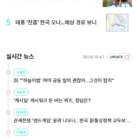
5
태풍 '찬홈' 한국 오나…예상 경로 보니
실시간 뉴스
08.09 16:47
UPDATE
4분전
與 "'하늘이법' 여야 공동 발의 괜찮아…그것이 협치"
9분전
'캐시딜' 캐시워크 돈 버는 퀴즈, 정답은?
14분전
관세전쟁 '엔드게임' 윤곽 나오나…한국 新통상정책 교두보 활
용해야
17분전