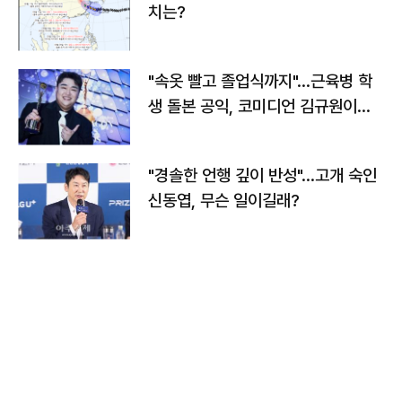
치는?
"속옷 빨고 졸업식까지"…근육병 학
생 돌본 공익, 코미디언 김규원이었
다
"경솔한 언행 깊이 반성"…고개 숙인
신동엽, 무슨 일이길래?