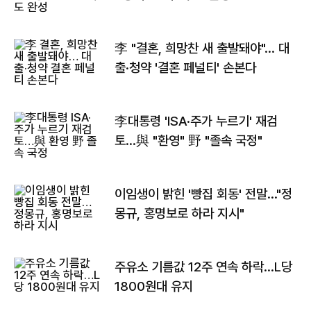
李 "결혼, 희망찬 새 출발돼야"… 대
출·청약 '결혼 페널티' 손본다
李대통령 'ISA·주가 누르기' 재검
토…與 "환영" 野 "졸속 국정"
이임생이 밝힌 '빵집 회동' 전말…"정
몽규, 홍명보로 하라 지시"
주유소 기름값 12주 연속 하락…L당
1800원대 유지