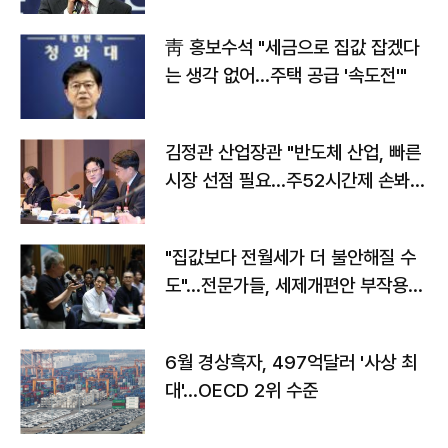
靑 홍보수석 "세금으로 집값 잡겠다
는 생각 없어…주택 공급 '속도전'"
김정관 산업장관 "반도체 산업, 빠른
시장 선점 필요…주52시간제 손봐
야"
"집값보다 전월세가 더 불안해질 수
도"…전문가들, 세제개편안 부작용
우려
6월 경상흑자, 497억달러 '사상 최
대'…OECD 2위 수준