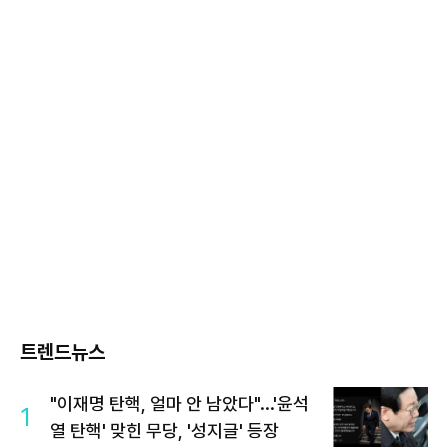
트렌드뉴스
"이재명 탄핵, 얼마 안 남았다"...'윤석
1
열 탄핵' 맞힌 무당, '성지글' 등장