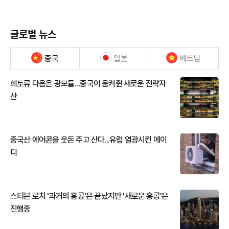
글로벌 뉴스
중국
일본
베트남
희토류 다음은 광모듈…중국이 움켜쥔 새로운 전략자
산
중국산 에어콘을 웃돈 주고 산다...유럽 열광시킨 메이
디
스티븐 로치 '과거의 홍콩'은 끝났지만 '새로운 홍콩'은
진행중