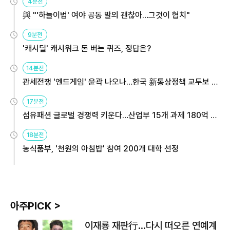
4분전
與 "'하늘이법' 여야 공동 발의 괜찮아…그것이 협치"
9분전
'캐시딜' 캐시워크 돈 버는 퀴즈, 정답은?
14분전
관세전쟁 '엔드게임' 윤곽 나오나…한국 新통상정책 교두보 활
용해야
17분전
섬유패션 글로벌 경쟁력 키운다…산업부 15개 과제 180억 지
원
18분전
농식품부, '천원의 아침밥' 참여 200개 대학 선정
아주PICK >
이재룡 재판行…다시 떠오른 연예계