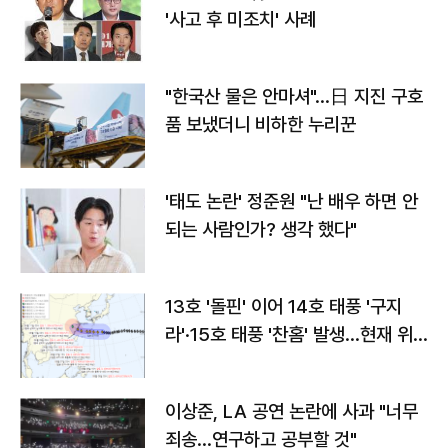
'사고 후 미조치' 사례
"한국산 물은 안마셔"…日 지진 구호
품 보냈더니 비하한 누리꾼
'태도 논란' 정준원 "난 배우 하면 안
되는 사람인가? 생각 했다"
13호 '돌핀' 이어 14호 태풍 '구지
라'·15호 태풍 '찬홈' 발생…현재 위
치와 이동경로는?
이상준, LA 공연 논란에 사과 "너무
죄송…연구하고 공부할 것"