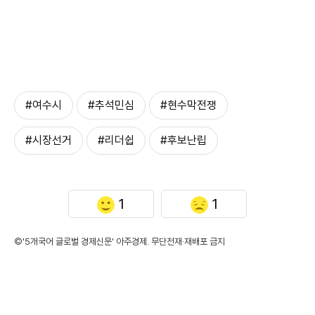
#여수시
#추석민심
#현수막전쟁
#시장선거
#리더쉽
#후보난립
1
1
©'5개국어 글로벌 경제신문' 아주경제. 무단전재·재배포 금지