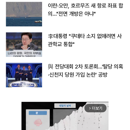
이란·오만, 호르무즈 새 항로 좌표 합
의…"전면 개방은 아냐"
李대통령 "쿠데타 소지 없애려면 사
관학교 통합"
與 전당대회 2차 토론회…'탈당 의혹
·신천지 당원 가입 논란' 공방
더보기
arrow_forward_ios