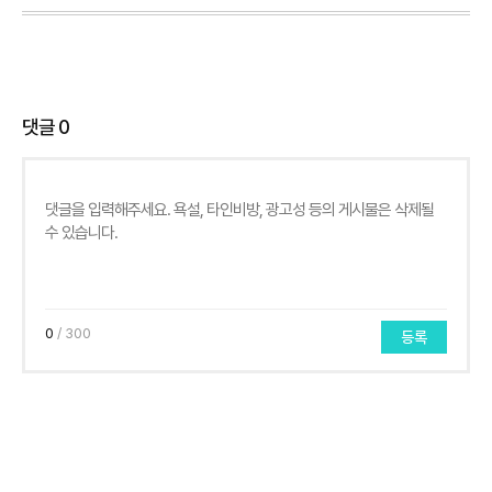
댓글
0
0
/ 300
등록