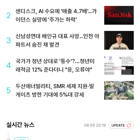
샌디스크, AI 수요에 '매출 4.7배'…가
2
이던스 실망에 '주가는 하락'
신남성연대 배인규 대표 사망…인천 아
3
파트서 숨진 채 발견
국가가 청년 상대로 '통수'?...청년미
4
래적금 12% 준다더니 "응, 오류야"
두산에너빌리티, SMR 세제 지원·빌
5
게이츠 방한 기대에 5%대 강세
실시간 뉴스
08.06 20:19
UPDATE