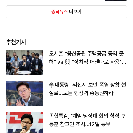
중국뉴스
더보기
추천기사
오세훈 "용산공원 주택공급 동의 못
해" vs 與 "정치적 어젠다로 사용"
맞불
李대통령 "외신서 보던 폭염 상황 현
실로…모든 행정력 총동원하라"
종합특검, '계엄 당정대 회의 참석' 한
동훈 참고인 조사...12일 통보