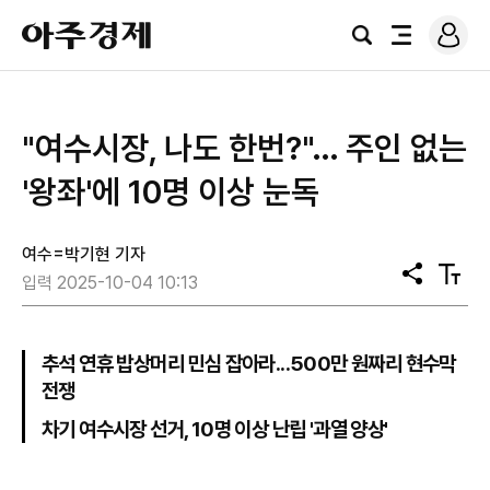
로
아
그
검
전
주
인
색
체
경
메
제
뉴
"여수시장, 나도 한번?"… 주인 없는
'왕좌'에 10명 이상 눈독
여수=박기현 기자
공
텍
입력 2025-10-04 10:13
유
스
트
크
기
추석 연휴 밥상머리 민심 잡아라...500만 원짜리 현수막
전쟁
차기 여수시장 선거, 10명 이상 난립 '과열 양상'