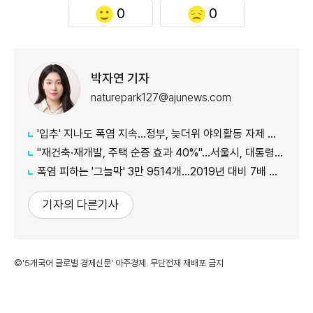
0
0
박자연 기자
naturepark127@ajunews.com
'입추' 지나도 폭염 지속...정부, 늦더위 야외활동 자제 당부
"재건축·재개발, 주택 순증 효과 40%"...서울시, 대통령실에 정비사업 '백서' 전달
폭염 피하는 '그늘막' 3만 9514개…2019년 대비 7배 증가
기자의 다른기사
©'5개국어 글로벌 경제신문' 아주경제. 무단전재·재배포 금지