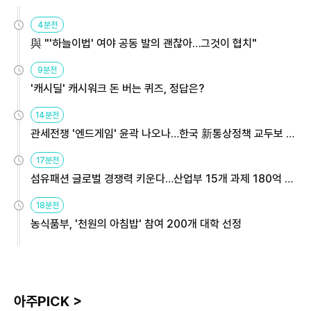
4분전
與 "'하늘이법' 여야 공동 발의 괜찮아…그것이 협치"
9분전
'캐시딜' 캐시워크 돈 버는 퀴즈, 정답은?
14분전
관세전쟁 '엔드게임' 윤곽 나오나…한국 新통상정책 교두보 활
용해야
17분전
섬유패션 글로벌 경쟁력 키운다…산업부 15개 과제 180억 지
원
18분전
농식품부, '천원의 아침밥' 참여 200개 대학 선정
아주PICK >