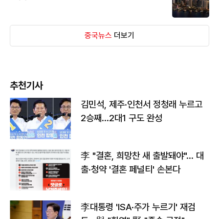
중국뉴스
더보기
추천기사
김민석, 제주·인천서 정청래 누르고
2승째…2대1 구도 완성
李 "결혼, 희망찬 새 출발돼야"… 대
출·청약 '결혼 페널티' 손본다
李대통령 'ISA·주가 누르기' 재검