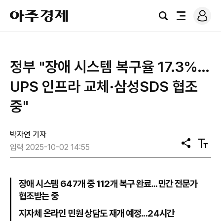
로
아
그
검
전
주
인
색
체
경
메
제
뉴
정부 "장애 시스템 복구율 17.3%…
UPS 인프라 교체·삼성SDS 협조
중"
박자연 기자
공
텍
입력 2025-10-02 14:55
유
스
트
크
기
장애 시스템 647개 중 112개 복구 완료...민간 전문가
협조받는 중
지자체 온라인 민원 상담도 재개 예정...24시간