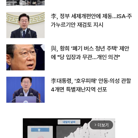
李, 정부 세제개편안에 제동…ISA·주
가누르기안 재검토 지시
與, 황희 '폐기 버스 청년 주택' 제안
에 "당 입장과 무관…개인 의견"
李대통령, '호우피해' 안동·의성 관할
4개면 특별재난지역 선포
더보기
arrow_forward_ios