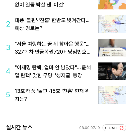
1
없이 열돔 박살 낸 '이것'
태풍 '돌핀'·'찬홈' 한반도 빗겨간다…
2
예상 경로는?
"서울 여행하는 꿈 뒤 찾아온 행운"…
3
327회차 연금복권720+ 당첨번호조
회 주목
"이재명 탄핵, 얼마 안 남았다"...'윤석
4
열 탄핵' 맞힌 무당, '성지글' 등장
13호 태풍 '돌핀'·15호 '찬홈' 현재 위
5
치는?
실시간 뉴스
08.09 07:19
UPDATE