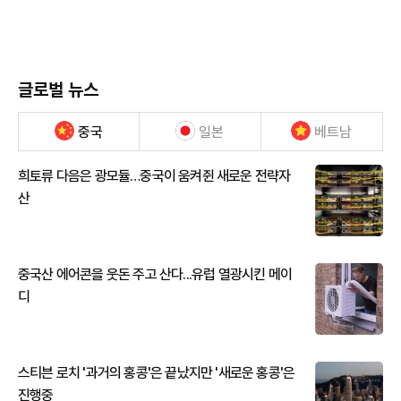
글로벌 뉴스
중국
일본
베트남
희토류 다음은 광모듈…중국이 움켜쥔 새로운 전략자
산
중국산 에어콘을 웃돈 주고 산다...유럽 열광시킨 메이
디
스티븐 로치 '과거의 홍콩'은 끝났지만 '새로운 홍콩'은
진행중