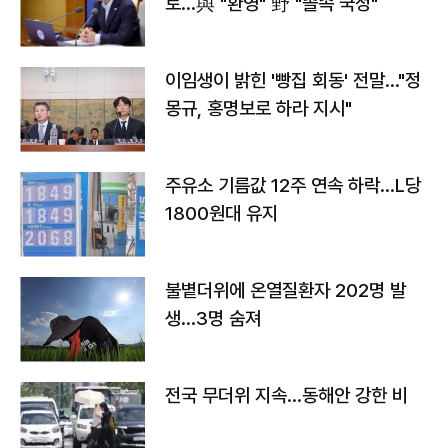
토…與 "환영" 野 "졸속 국정"
이임생이 밝힌 '빵집 회동' 전말…"정
몽규, 홍명보로 하라 지시"
주유소 기름값 12주 연속 하락…L당
1800원대 유지
불볕더위에 온열질환자 202명 발
생…3명 숨져
전국 무더위 지속…동해안 강한 비