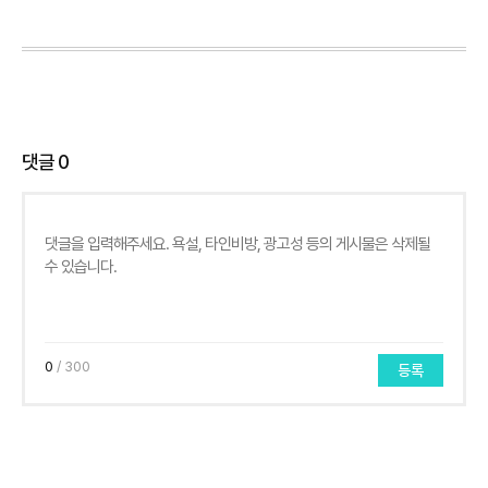
댓글
0
0
/ 300
등록