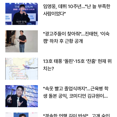
임영웅, 데뷔 10주년…"난 늘 부족한
사람이었다"
"광고주들이 찾아줘"…진태현, '이숙
캠' 하차 후 근황 공개
13호 태풍 '돌핀'·15호 '찬홈' 현재 위
치는?
"속옷 빨고 졸업식까지"…근육병 학
생 돌본 공익, 코미디언 김규원이었
다
"경솔한 언행 깊이 반성"…고개 숙인