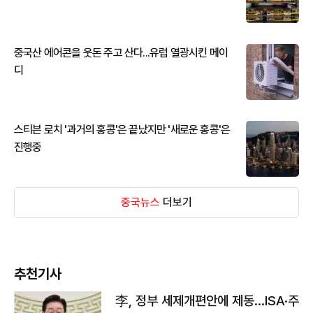
중국산 에어콘을 웃돈 주고 산다...유럽 열광시킨 메이
디
스티븐 로치 '과거의 홍콩'은 끝났지만 '새로운 홍콩'은
진행중
중국뉴스
더보기
추천기사
李, 정부 세제개편안에 제동…ISA·주