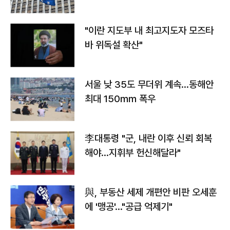
"이란 지도부 내 최고지도자 모즈타
바 위독설 확산"
서울 낮 35도 무더위 계속…동해안
최대 150㎜ 폭우
李대통령 "군, 내란 이후 신뢰 회복
해야…지휘부 헌신해달라"
與, 부동산 세제 개편안 비판 오세훈
에 '맹공'…"공급 억제기"