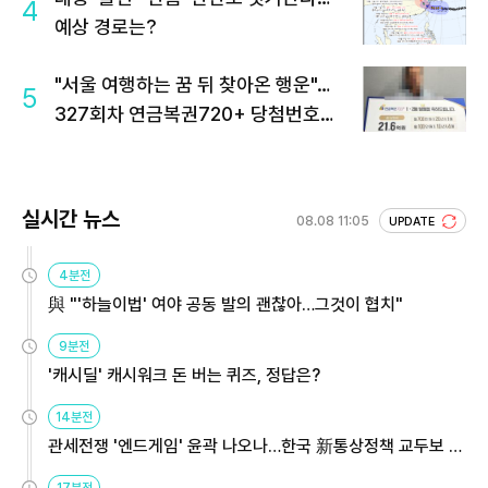
4
예상 경로는?
"서울 여행하는 꿈 뒤 찾아온 행운"…
5
327회차 연금복권720+ 당첨번호조
회 주목
실시간 뉴스
08.08 11:05
UPDATE
4분전
與 "'하늘이법' 여야 공동 발의 괜찮아…그것이 협치"
9분전
'캐시딜' 캐시워크 돈 버는 퀴즈, 정답은?
14분전
관세전쟁 '엔드게임' 윤곽 나오나…한국 新통상정책 교두보 활
용해야
17분전