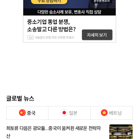
글로벌 뉴스
중국
일본
베트남
희토류 다음은 광모듈…중국이 움켜쥔 새로운 전략자
산