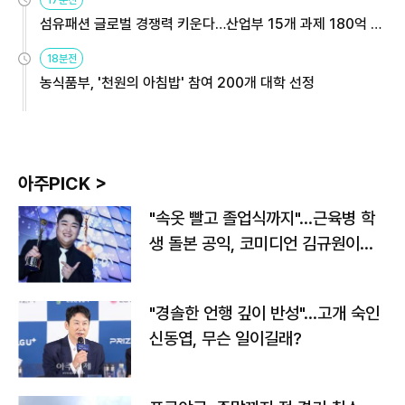
섬유패션 글로벌 경쟁력 키운다…산업부 15개 과제 180억 지
원
18분전
농식품부, '천원의 아침밥' 참여 200개 대학 선정
아주PICK >
"속옷 빨고 졸업식까지"…근육병 학
생 돌본 공익, 코미디언 김규원이었
다
"경솔한 언행 깊이 반성"…고개 숙인
신동엽, 무슨 일이길래?