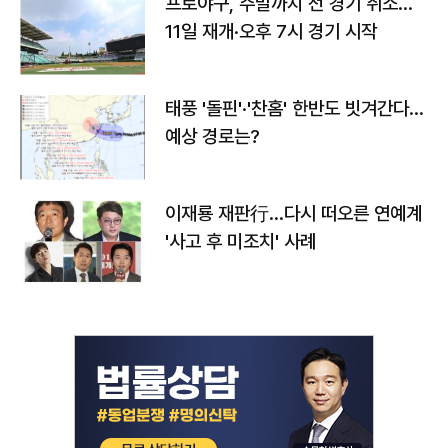
프로야구, 주말까지 전 경기 취소…
11일 재개·오후 7시 경기 시작
태풍 '돌핀'·'찬홈' 한반도 빗겨간다…
예상 경로는?
이재룡 재판行…다시 떠오른 연예계
'사고 후 미조치' 사례