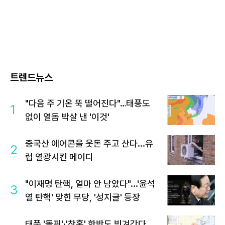
트렌드뉴스
"다음 주 기온 뚝 떨어진다"…태풍도
1
없이 열돔 박살 낸 '이것'
중국산 에어콘을 웃돈 주고 산다...유
2
럽 열광시킨 메이디
"이재명 탄핵, 얼마 안 남았다"...'윤석
3
열 탄핵' 맞힌 무당, '성지글' 등장
태풍 '돌핀'·'찬홈' 한반도 빗겨간다…