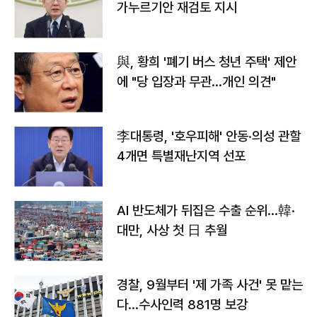
가누르기안 재검토 지시
與, 황희 '폐기 버스 청년 주택' 제안
에 "당 입장과 무관…개인 의견"
李대통령, '호우피해' 안동·의성 관할
4개면 특별재난지역 선포
AI 반도체가 뒤집은 수출 순위…韓·
대만, 사상 첫 日 추월
경찰, 9월부터 '제 가족 사건' 못 맡는
다…수사인력 881명 보강