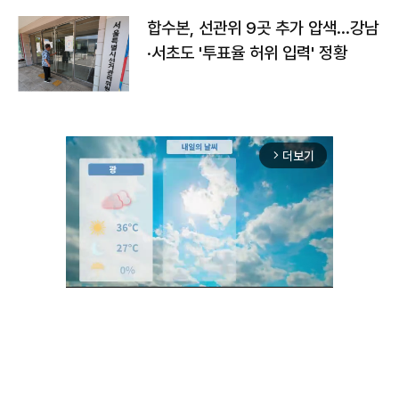
합수본, 선관위 9곳 추가 압색…강남
·서초도 '투표율 허위 입력' 정황
더보기
arrow_forward_ios
Unmute