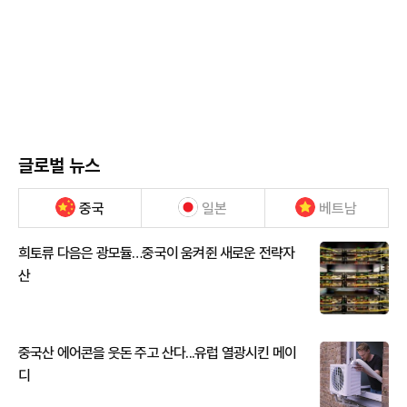
글로벌 뉴스
중국
일본
베트남
희토류 다음은 광모듈…중국이 움켜쥔 새로운 전략자
산
중국산 에어콘을 웃돈 주고 산다...유럽 열광시킨 메이
디