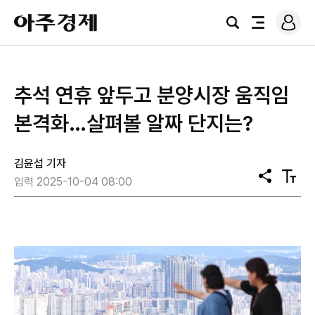
로
아
그
검
전
주
인
색
체
경
메
제
뉴
추석 연휴 앞두고 분양시장 움직임
본격화…살펴볼 알짜 단지는?
김윤섭 기자
공
텍
입력 2025-10-04 08:00
유
스
트
크
기