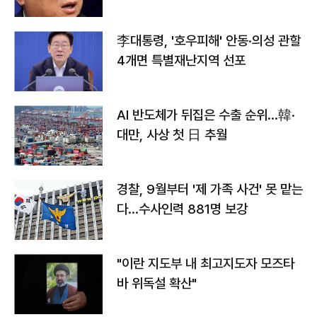
李대통령, '호우피해' 안동·의성 관할
4개면 특별재난지역 선포
AI 반도체가 뒤집은 수출 순위…韓·
대만, 사상 첫 日 추월
경찰, 9월부터 '제 가족 사건' 못 맡는
다…수사인력 881명 보강
"이란 지도부 내 최고지도자 모즈타
바 위독설 확산"