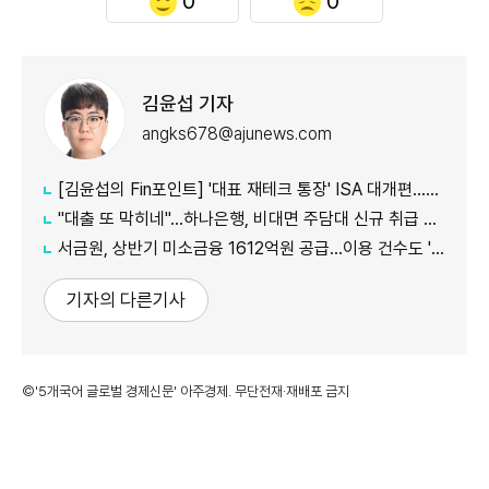
0
0
김윤섭 기자
angks678@ajunews.com
[김윤섭의 Fin포인트] '대표 재테크 통장' ISA 대개편…나에게 맞는 전략은?
"대출 또 막히네"…하나은행, 비대면 주담대 신규 취급 중단
서금원, 상반기 미소금융 1612억원 공급…이용 건수도 '역대 최대'
기자의 다른기사
©'5개국어 글로벌 경제신문' 아주경제. 무단전재·재배포 금지