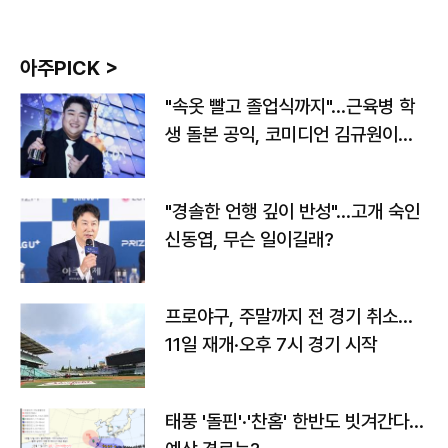
아주PICK >
"속옷 빨고 졸업식까지"…근육병 학
생 돌본 공익, 코미디언 김규원이었
다
"경솔한 언행 깊이 반성"…고개 숙인
신동엽, 무슨 일이길래?
프로야구, 주말까지 전 경기 취소…
11일 재개·오후 7시 경기 시작
태풍 '돌핀'·'찬홈' 한반도 빗겨간다…