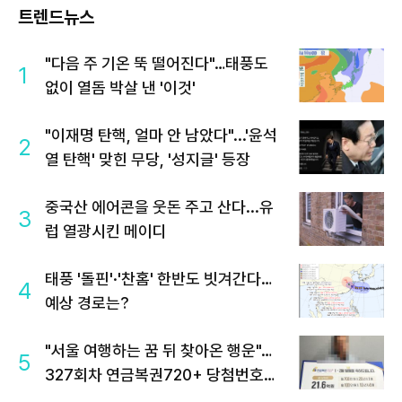
트렌드뉴스
"다음 주 기온 뚝 떨어진다"…태풍도
1
없이 열돔 박살 낸 '이것'
"이재명 탄핵, 얼마 안 남았다"...'윤석
2
열 탄핵' 맞힌 무당, '성지글' 등장
중국산 에어콘을 웃돈 주고 산다...유
3
럽 열광시킨 메이디
태풍 '돌핀'·'찬홈' 한반도 빗겨간다…
4
예상 경로는?
"서울 여행하는 꿈 뒤 찾아온 행운"…
5
327회차 연금복권720+ 당첨번호조
회 주목