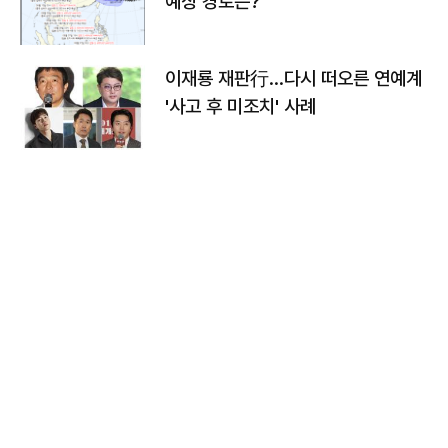
예상 경로는?
이재룡 재판行…다시 떠오른 연예계
'사고 후 미조치' 사례