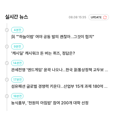
실시간 뉴스
08.08 15:35
UPDATE
4분전
與 "'하늘이법' 여야 공동 발의 괜찮아…그것이 협치"
9분전
'캐시딜' 캐시워크 돈 버는 퀴즈, 정답은?
14분전
관세전쟁 '엔드게임' 윤곽 나오나…한국 新통상정책 교두보 활
용해야
17분전
섬유패션 글로벌 경쟁력 키운다…산업부 15개 과제 180억 지
원
18분전
농식품부, '천원의 아침밥' 참여 200개 대학 선정