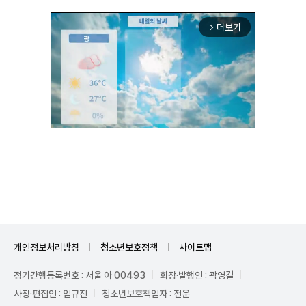
더보기
arrow_forward_ios
Unmute
개인정보처리방침
청소년보호정책
사이트맵
정기간행등록번호 : 서울 아 00493
회장·발행인 : 곽영길
사장·편집인 : 임규진
청소년보호책임자 : 전운