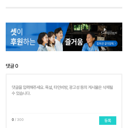
댓글
0
0
/ 300
등록