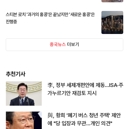
스티븐 로치 '과거의 홍콩'은 끝났지만 '새로운 홍콩'은
진행중
중국뉴스
더보기
추천기사
李, 정부 세제개편안에 제동…ISA·주
가누르기안 재검토 지시
與, 황희 '폐기 버스 청년 주택' 제안
에 "당 입장과 무관…개인 의견"