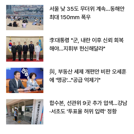
서울 낮 35도 무더위 계속…동해안
최대 150㎜ 폭우
李대통령 "군, 내란 이후 신뢰 회복
해야…지휘부 헌신해달라"
與, 부동산 세제 개편안 비판 오세훈
에 '맹공'…"공급 억제기"
합수본, 선관위 9곳 추가 압색…강남
·서초도 '투표율 허위 입력' 정황