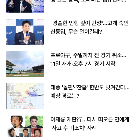
다
"경솔한 언행 깊이 반성"…고개 숙인
신동엽, 무슨 일이길래?
프로야구, 주말까지 전 경기 취소…
11일 재개·오후 7시 경기 시작
태풍 '돌핀'·'찬홈' 한반도 빗겨간다…
예상 경로는?
이재룡 재판行…다시 떠오른 연예계
'사고 후 미조치' 사례