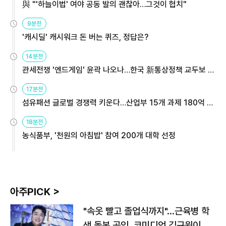
與 "'하늘이법' 여야 공동 발의 괜찮아…그것이 협치"
9분전
'캐시딜' 캐시워크 돈 버는 퀴즈, 정답은?
14분전
관세전쟁 '엔드게임' 윤곽 나오나…한국 新통상정책 교두보 활
용해야
17분전
섬유패션 글로벌 경쟁력 키운다…산업부 15개 과제 180억 지
원
18분전
농식품부, '천원의 아침밥' 참여 200개 대학 선정
아주PICK >
"속옷 빨고 졸업식까지"…근육병 학
생 돌본 공익, 코미디언 김규원이었