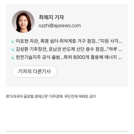
최예지 기자
ruizhi@ajunews.com
이호현 차관, 폭염 쉼터·취약계층 가구 점검…"지원 사각지대 최소화"
김성환 기후장관, 호남권 반도체 산단 용수 점검…"하루 30만t 재이용수 공급"
한전기술지주 공식 출범…특허 8000개 활용해 에너지 유니콘 키운다
기자의 다른기사
©'5개국어 글로벌 경제신문' 아주경제. 무단전재·재배포 금지