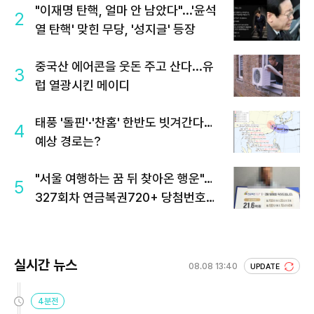
"이재명 탄핵, 얼마 안 남았다"...'윤석
2
열 탄핵' 맞힌 무당, '성지글' 등장
중국산 에어콘을 웃돈 주고 산다...유
3
럽 열광시킨 메이디
태풍 '돌핀'·'찬홈' 한반도 빗겨간다…
4
예상 경로는?
"서울 여행하는 꿈 뒤 찾아온 행운"…
5
327회차 연금복권720+ 당첨번호조
회 주목
실시간 뉴스
08.08 13:40
UPDATE
4분전