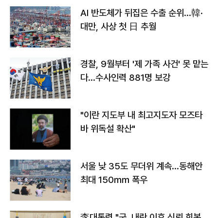
AI 반도체가 뒤집은 수출 순위…韓·
대만, 사상 첫 日 추월
경찰, 9월부터 '제 가족 사건' 못 맡는
다…수사인력 881명 보강
"이란 지도부 내 최고지도자 모즈타
바 위독설 확산"
서울 낮 35도 무더위 계속…동해안
최대 150㎜ 폭우
李대통령 "군, 내란 이후 신뢰 회복