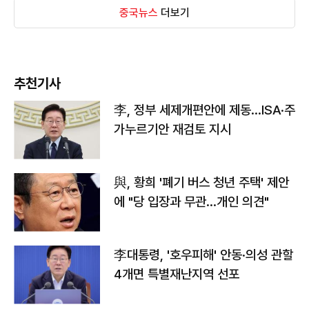
중국뉴스
더보기
추천기사
李, 정부 세제개편안에 제동…ISA·주
가누르기안 재검토 지시
與, 황희 '폐기 버스 청년 주택' 제안
에 "당 입장과 무관…개인 의견"
李대통령, '호우피해' 안동·의성 관할
4개면 특별재난지역 선포