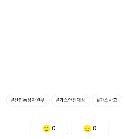
#산업통상자원부
#가스안전대상
#가스사고
0
0