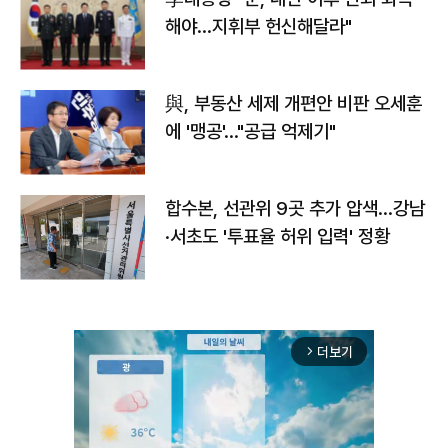
해야…지휘부 헌신해달라"
與, 부동산 세제 개편안 비판 오세훈
에 '맹공'…"공급 억제기"
합수본, 선관위 9곳 추가 압색…강남
·서초도 '투표율 허위 입력' 정황
더보기
arrow_forward_ios