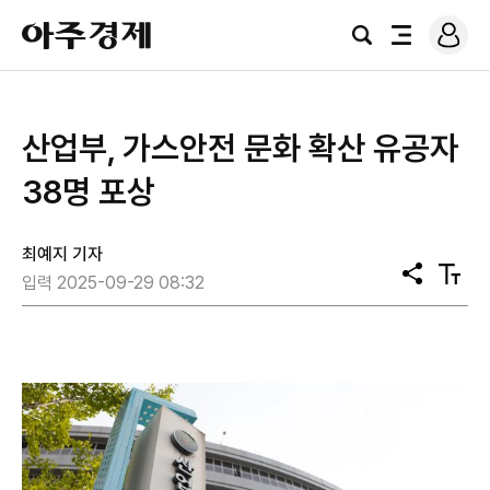
로
아
그
검
전
주
인
색
체
경
메
제
뉴
산업부, 가스안전 문화 확산 유공자
38명 포상
최예지 기자
공
텍
입력 2025-09-29 08:32
유
스
트
크
기