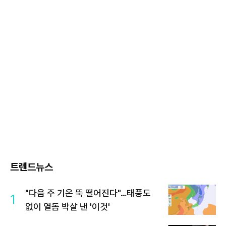
트렌드뉴스
"다음 주 기온 뚝 떨어진다"…태풍도
1
없이 열돔 박살 낸 '이것'