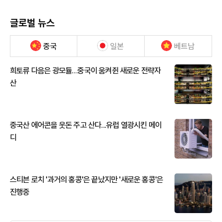
글로벌 뉴스
중국
일본
베트남
희토류 다음은 광모듈…중국이 움켜쥔 새로운 전략자
산
중국산 에어콘을 웃돈 주고 산다...유럽 열광시킨 메이
디
스티븐 로치 '과거의 홍콩'은 끝났지만 '새로운 홍콩'은
진행중