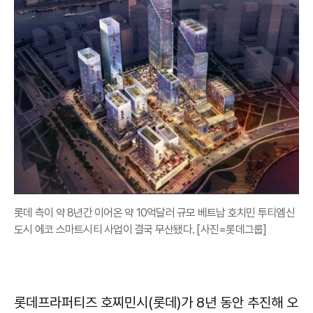
롯데 측이 약 8년간 이어온 약 10억달러 규모 베트남 호치민 투티엠신
도시 에코 스마트시티 사업이 결국 무산됐다. [사진=롯데그룹]
롯데프라퍼티즈 호찌민시(롯데)가 8년 동안 추진해 오