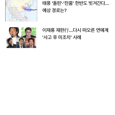
태풍 '돌핀'·'찬홈' 한반도 빗겨간다…
예상 경로는?
이재룡 재판行…다시 떠오른 연예계
'사고 후 미조치' 사례