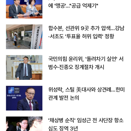
에 '맹공'…"공급 억제기"
합수본, 선관위 9곳 추가 압색…강남
·서초도 '투표율 허위 입력' 정황
국민의힘 윤리위, '돌려차기 실언' 서
범수·진종오 징계절차 개시
위성락, 스틸 美대사와 상견례…한미
관계 발전 논의
'채상병 순직' 임성근 전 사단장 항소
심도 징역 3년