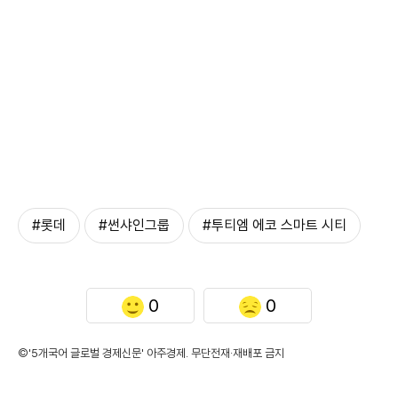
#롯데
#썬샤인그룹
#투티엠 에코 스마트 시티
0
0
©'5개국어 글로벌 경제신문' 아주경제. 무단전재·재배포 금지