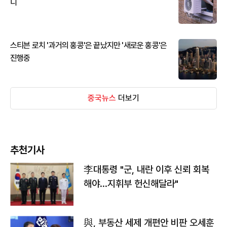
디
스티븐 로치 '과거의 홍콩'은 끝났지만 '새로운 홍콩'은
진행중
중국뉴스
더보기
추천기사
李대통령 "군, 내란 이후 신뢰 회복
해야…지휘부 헌신해달라"
與, 부동산 세제 개편안 비판 오세훈