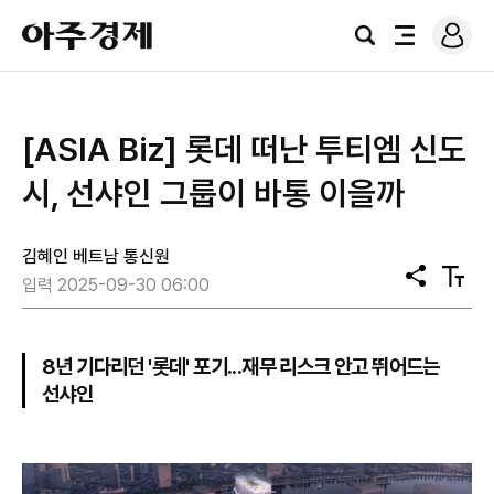
로
아
그
검
전
주
인
색
체
경
메
제
뉴
[ASIA Biz] 롯데 떠난 투티엠 신도
시, 선샤인 그룹이 바통 이을까
김혜인 베트남 통신원
공
텍
입력 2025-09-30 06:00
유
스
트
크
기
8년 기다리던 '롯데' 포기...재무 리스크 안고 뛰어드는
선샤인