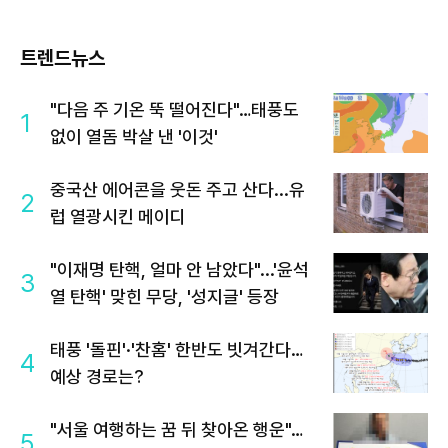
트렌드뉴스
"다음 주 기온 뚝 떨어진다"…태풍도
1
없이 열돔 박살 낸 '이것'
중국산 에어콘을 웃돈 주고 산다...유
2
럽 열광시킨 메이디
"이재명 탄핵, 얼마 안 남았다"...'윤석
3
열 탄핵' 맞힌 무당, '성지글' 등장
태풍 '돌핀'·'찬홈' 한반도 빗겨간다…
4
예상 경로는?
"서울 여행하는 꿈 뒤 찾아온 행운"…
5