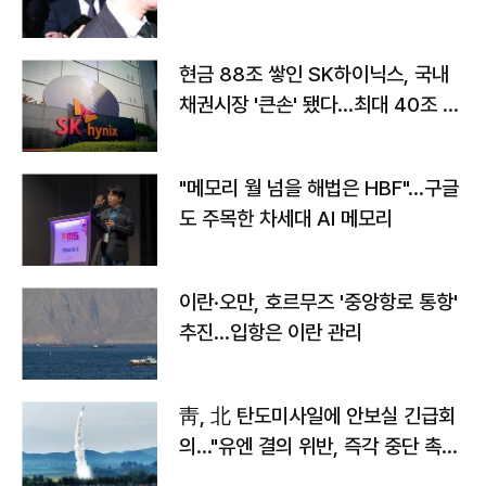
현금 88조 쌓인 SK하이닉스, 국내
채권시장 '큰손' 됐다…최대 40조 투
자
"메모리 월 넘을 해법은 HBF"…구글
도 주목한 차세대 AI 메모리
이란·오만, 호르무즈 '중앙항로 통항'
추진…입항은 이란 관리
靑, 北 탄도미사일에 안보실 긴급회
의…"유엔 결의 위반, 즉각 중단 촉
구"