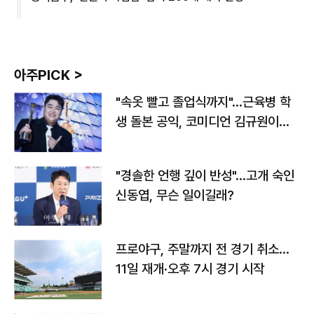
아주PICK >
"속옷 빨고 졸업식까지"…근육병 학
생 돌본 공익, 코미디언 김규원이었
다
"경솔한 언행 깊이 반성"…고개 숙인
신동엽, 무슨 일이길래?
프로야구, 주말까지 전 경기 취소…
11일 재개·오후 7시 경기 시작