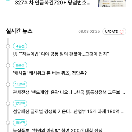
327회차 연금복권720+ 당첨번호조
회 주목
실시간 뉴스
08.08 02:25
UPDATE
4분전
與 "'하늘이법' 여야 공동 발의 괜찮아…그것이 협치"
9분전
'캐시딜' 캐시워크 돈 버는 퀴즈, 정답은?
14분전
관세전쟁 '엔드게임' 윤곽 나오나…한국 新통상정책 교두보 활
용해야
17분전
섬유패션 글로벌 경쟁력 키운다…산업부 15개 과제 180억 지
원
18분전
농식품부, '천원의 아침밥' 참여 200개 대학 선정