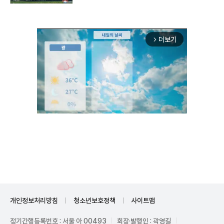
더보기
arrow_forward_ios
Mute
개인정보처리방침
청소년보호정책
사이트맵
정기간행등록번호 : 서울 아 00493
회장·발행인 : 곽영길