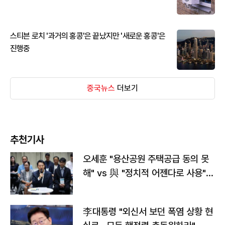
스티븐 로치 '과거의 홍콩'은 끝났지만 '새로운 홍콩'은
진행중
중국뉴스
더보기
추천기사
오세훈 "용산공원 주택공급 동의 못
해" vs 與 "정치적 어젠다로 사용"
맞불
李대통령 "외신서 보던 폭염 상황 현