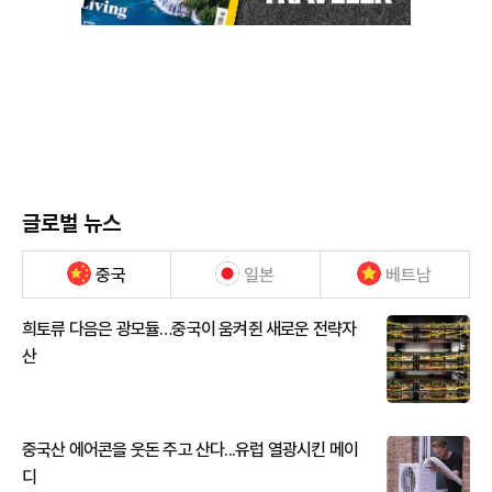
글로벌 뉴스
중국
일본
베트남
희토류 다음은 광모듈…중국이 움켜쥔 새로운 전략자
산
중국산 에어콘을 웃돈 주고 산다...유럽 열광시킨 메이
디