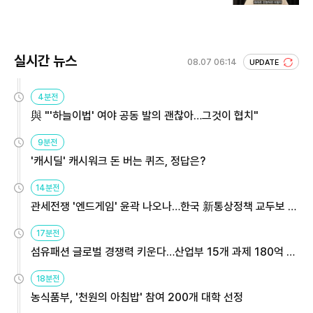
실시간 뉴스
08.07 06:14
UPDATE
4분전
與 "'하늘이법' 여야 공동 발의 괜찮아…그것이 협치"
9분전
'캐시딜' 캐시워크 돈 버는 퀴즈, 정답은?
14분전
관세전쟁 '엔드게임' 윤곽 나오나…한국 新통상정책 교두보 활
용해야
17분전
섬유패션 글로벌 경쟁력 키운다…산업부 15개 과제 180억 지
원
18분전
농식품부, '천원의 아침밥' 참여 200개 대학 선정