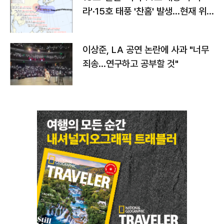
라'·15호 태풍 '찬홈' 발생…현재 위
치와 이동경로는?
이상준, LA 공연 논란에 사과 "너무
죄송…연구하고 공부할 것"