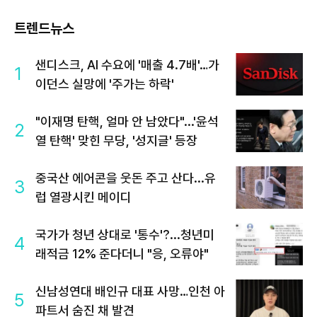
트렌드뉴스
샌디스크, AI 수요에 '매출 4.7배'…가
1
이던스 실망에 '주가는 하락'
"이재명 탄핵, 얼마 안 남았다"...'윤석
2
열 탄핵' 맞힌 무당, '성지글' 등장
중국산 에어콘을 웃돈 주고 산다...유
3
럽 열광시킨 메이디
국가가 청년 상대로 '통수'?...청년미
4
래적금 12% 준다더니 "응, 오류야"
신남성연대 배인규 대표 사망…인천 아
5
파트서 숨진 채 발견