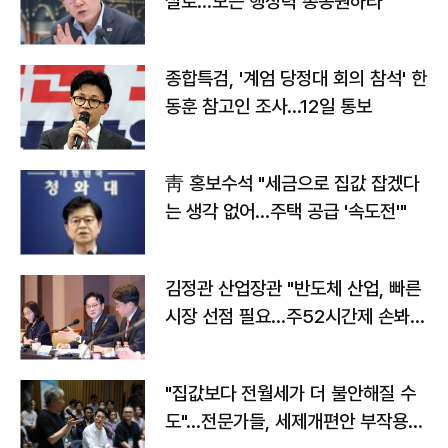
실로…모든 행정력 총동원하라"
종합특검, '계엄 당정대 회의 참석' 한
동훈 참고인 조사...12일 통보
靑 홍보수석 "세금으로 집값 잡겠다
는 생각 없어…주택 공급 '속도전'"
김정관 산업장관 "반도체 산업, 빠른
시장 선점 필요…주52시간제 손봐
야"
"집값보다 전월세가 더 불안해질 수
도"…전문가들, 세제개편안 부작용