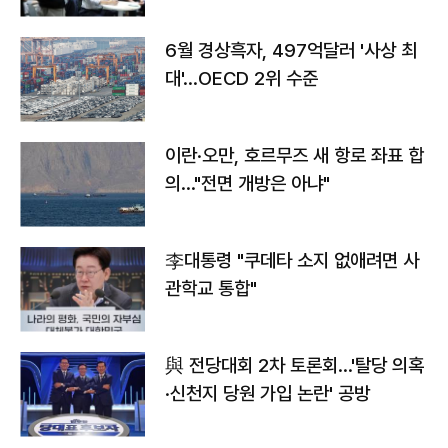
우려
6월 경상흑자, 497억달러 '사상 최
대'…OECD 2위 수준
이란·오만, 호르무즈 새 항로 좌표 합
의…"전면 개방은 아냐"
李대통령 "쿠데타 소지 없애려면 사
관학교 통합"
與 전당대회 2차 토론회…'탈당 의혹
·신천지 당원 가입 논란' 공방