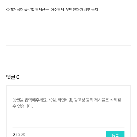
©'5개국어 글로벌 경제신문' 아주경제. 무단전재·재배포 금지
댓글
0
0
/ 300
등록