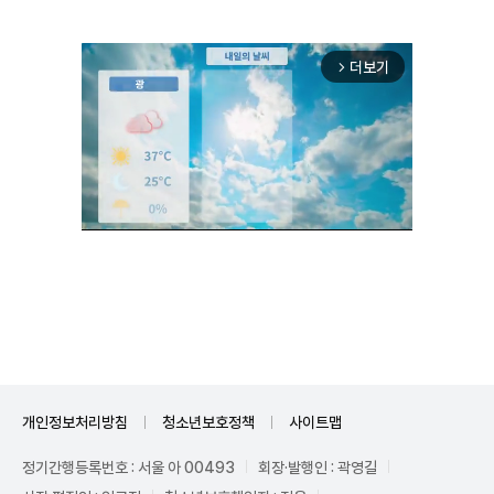
더보기
arrow_forward_ios
Unmute
개인정보처리방침
청소년보호정책
사이트맵
정기간행등록번호 : 서울 아 00493
회장·발행인 : 곽영길