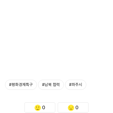
#평화경제특구
#남북 협력
#파주시
0
0