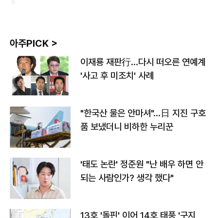
아주PICK >
이재룡 재판行…다시 떠오른 연예계
'사고 후 미조치' 사례
"한국산 물은 안마셔"…日 지진 구호
품 보냈더니 비하한 누리꾼
'태도 논란' 정준원 "난 배우 하면 안
되는 사람인가? 생각 했다"
13호 '돌핀' 이어 14호 태풍 '구지