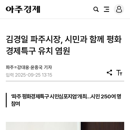
로
아
그
검
전
주
인
색
체
경
메
제
뉴
김경일 파주시장, 시민과 함께 평화
경제특구 유치 염원
파주=강대웅·윤중국 기자
공
텍
입력 2025-09-25 13:15
유
스
트
크
기
'파주 평화경제특구 시민심포지엄'개최…시민 250여 명
참여